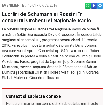
EVENIMENTE
10:01 / 07/03/2016
WHATSAPP
FACEBO
TEL
Lucrări de Schumann şi Rossini în
concertul Orchestrei Naţionale Radio
La pupitrul dirijoral al Orchestrei Naţionale Radio va putea fi
urmărit săptămâna aceasta David Crescenzi. În concertul de
stagiune al ansamblului, programat pentru vineri, 11 martie
2016, va evolua în postură solistică pianista Dana Borşan,
cea care va interpreta Concertul op. 54 în la minor de Robert
Schumann. În partea a doua a serii, pe scenă va urca şi Corul
Academic Radio, pregătit de Ciprian Ţuţu. Soprana Sorina
Munteanu, mezzo-soprana Antonela Bârnat, tenorul Adrian
Dumitru şi baritonul Cristian Hodrea vor fi solişti în lucrarea
Stabat Mater de Gioachino Rossini
Context și subiecte conexe
Pentru o imagine mai completă a subiectului, urmărește