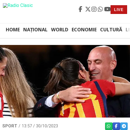
LIVE
HOME
NAȚIONAL
WORLD
ECONOMIE
CULTURĂ
L
SPORT
13:57 / 30/10/2023
WHATSAPP
FACEBO
TEL