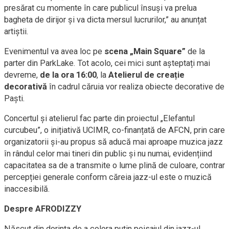
presărat cu momente în care publicul însuși va prelua
bagheta de dirijor și va dicta mersul lucrurilor,” au anunțat
artiștii.
Evenimentul va avea loc pe
scena „Main Square”
de la
parter din ParkLake. Tot acolo, cei mici sunt așteptați mai
devreme,
de la ora 16:00
, la
Atelierul de creație
decorativă
în cadrul căruia vor realiza obiecte decorative de
Paști.
Concertul și atelierul fac parte din proiectul „Elefantul
curcubeu”, o inițiativă UCIMR, co-finanțată de AFCN, prin care
organizatorii și-au propus să aducă mai aproape muzica jazz
în rândul celor mai tineri din public și nu numai, evidențiind
capacitatea sa de a transmite o lume plină de culoare, contrar
percepției generale conform căreia jazz-ul este o muzică
inaccesibilă.
Despre AFRODIZZY
Născut din dorința de a colora puțin peisajul din jazz-ul