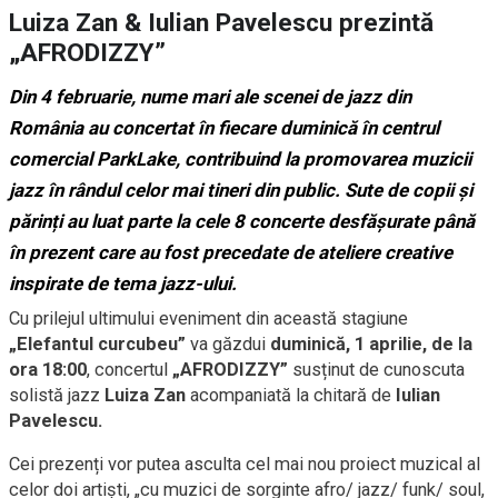
Luiza Zan & Iulian Pavelescu prezintă
„AFRODIZZY”
Din 4 februarie, nume mari ale scenei de jazz din
România au concertat în fiecare duminică în centrul
comercial ParkLake, contribuind la promovarea muzicii
jazz în rândul celor mai tineri din public. Sute de copii și
părinți au luat parte la cele 8 concerte desfășurate până
în prezent care au fost precedate de ateliere creative
inspirate de tema jazz-ului.
Cu prilejul ultimului eveniment din această stagiune
„Elefantul curcubeu”
va găzdui
duminică, 1 aprilie, de la
ora 18:00
, concertul
„AFRODIZZY”
susținut de cunoscuta
solistă jazz
Luiza Zan
acompaniată la chitară de
Iulian
Pavelescu.
Cei prezenți vor putea asculta cel mai nou proiect muzical al
celor doi artiști, „cu muzici de sorginte afro/ jazz/ funk/ soul,