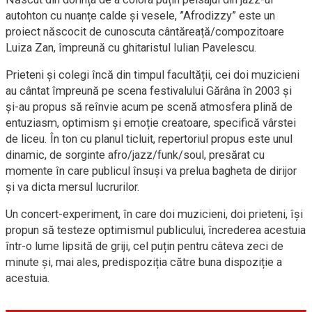
autohton cu nuanțe calde și vesele, ”Afrodizzy” este un
proiect născocit de cunoscuta cântăreață/compozitoare
Luiza Zan, împreună cu ghitaristul Iulian Pavelescu.
Prieteni și colegi încă din timpul facultății, cei doi muzicieni
au cântat împreună pe scena festivalului Gărâna în 2003 și
și-au propus să reînvie acum pe scenă atmosfera plină de
entuziasm, optimism și emoție creatoare, specifică vârstei
de liceu. În ton cu planul ticluit, repertoriul propus este unul
dinamic, de sorginte afro/jazz/funk/soul, presărat cu
momente în care publicul însuși va prelua bagheta de dirijor
și va dicta mersul lucrurilor.
Un concert-experiment, în care doi muzicieni, doi prieteni, își
propun să testeze optimismul publicului, încrederea acestuia
într-o lume lipsită de griji, cel puțin pentru câteva zeci de
minute și, mai ales, predispoziția către buna dispoziție a
acestuia.