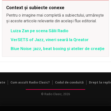
Context și subiecte conexe
Pentru o imagine mai completă a subiectului, urmărește
și aceste articole relevante din același flux editorial.
Luiza Zan pe scena Sălii Radio
VerSETS of Jazz, vineri seară la Qreator
Blue Noise: jazz, beat boxing și atelier de creație
tate
Cum ascult Radio Clasic?
Codul de conduită
Drept la repli
© Radio Clasic, 2026