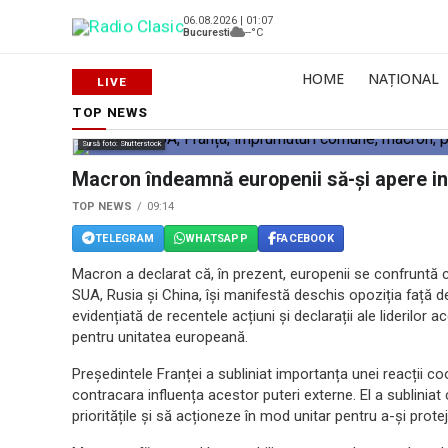
06.08.2026 | 01:07
Bucuresti
--°C
HOME
NAȚIONAL
TOP NEWS
Sursă foto: Shutterstock
Macron îndeamnă europenii să-și apere int
TOP NEWS
09:14
TELEGRAM
WHATSAPP
FACEBOOK
Macron a declarat că, în prezent, europenii se confruntă c
SUA, Rusia și China, își manifestă deschis opoziția față 
evidențiată de recentele acțiuni și declarații ale liderilor
pentru unitatea europeană.
Președintele Franței a subliniat importanța unei reacții c
contracara influența acestor puteri externe. El a subliniat
prioritățile și să acționeze în mod unitar pentru a-și prote