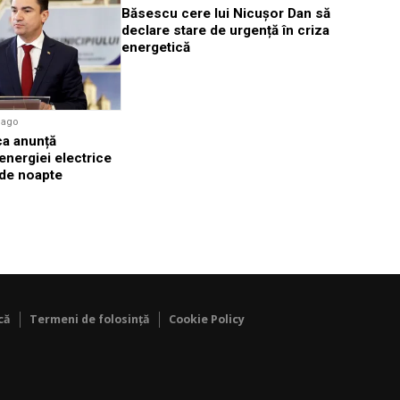
Băsescu cere lui Nicușor Dan să
Trump cum
declare stare de urgență în criza
uri de lux 
energetică
costului v
e ago
ca anunță
 energiei electrice
p de noapte
că
Termeni de folosință
Cookie Policy