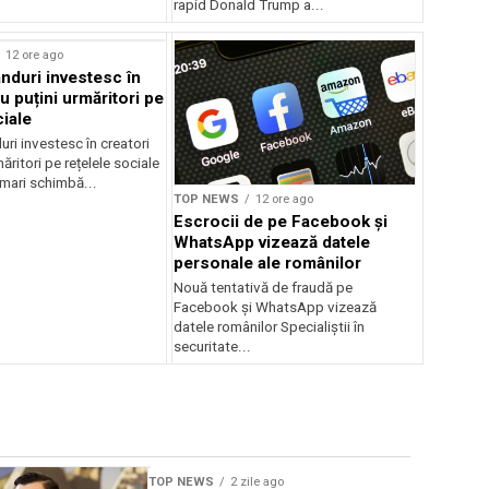
rapid Donald Trump a...
rstock
12 ore ago
anduri investesc în
u puțini urmăritori pe
ciale
uri investesc în creatori
ăritori pe rețelele sociale
mari schimbă...
TOP NEWS
12 ore ago
Escrocii de pe Facebook și
WhatsApp vizează datele
personale ale românilor
Nouă tentativă de fraudă pe
Facebook și WhatsApp vizează
datele românilor Specialiștii în
securitate...
Sursă foto: Shutte
TOP NEWS
2 zile ago
TOP NEWS