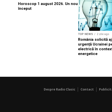
Horoscop 1 august 2026. Un nou
început
TOP NEWS
2 zile ago
România solicită a
urgență Ucrainei p
electrică în context
energetice
Despre Radio Clasic
Contact
Publici