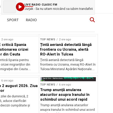
LIVE RADIO CLASIC FM
Jurjak - Sa nu uitam nicicând sa iubim trandafirii
SPORT
RADIO
2 ore ago
TOP NEWS
2 ore ago
 critică Spania
Țintă aeriană detectată lângă
stionarea crizei
frontiera cu Ucraina, alertă
or din Ceuta
RO-Alert în Tulcea
ritică Spania pentru
Țintă aeriană detectată lângă
crizei migranților din
frontiera cu Ucraina, mesaj RO-Alert în
migrației din Ceuta...
Tulcea Ministerul Apărării Naționale...
Sursă foto: Shutterstock
6 ore ago
TOP NEWS
6 ore ago
2 august 2026. Ziua
Trump anunță anularea
lor
atacurilor asupra Iranului în
zilei de duminică, 2
schimbul unui acord rapid
 aduce clarificări
Trump anunță anularea atacurilor
 decizii cumpătate și
asupra Iranului în schimbul unui acord