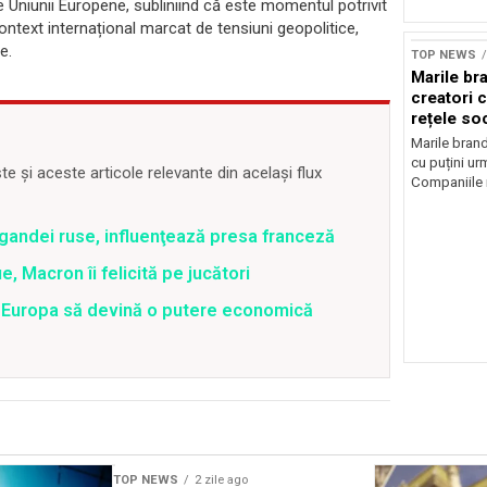
 Uniunii Europene, subliniind că este momentul potrivit
ontext internațional marcat de tensiuni geopolitice,
Sursă foto: Shutte
e.
TOP NEWS
Marile br
creatori c
rețele so
Marile brand
cu puțini urm
 și aceste articole relevante din același flux
Companiile 
gandei ruse, influenţează presa franceză
 Macron îi felicită pe jucători
 Europa să devină o putere economică
TOP NEWS
2 zile ago