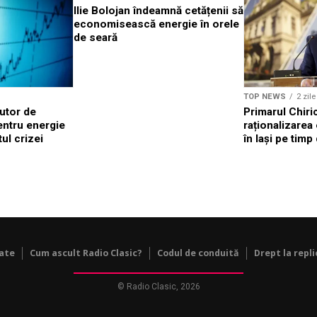
Ilie Bolojan îndeamnă cetățenii să
economisească energie în orele
de seară
TOP NEWS
2 zil
jutor de
Primarul Chiri
entru energie
raționalizarea
ul crizei
în Iași pe tim
tate
Cum ascult Radio Clasic?
Codul de conduită
Drept la repli
© Radio Clasic, 2026