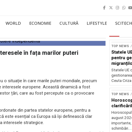
WORLD
ECONOMIE
CULTURĂ
LIFESTYLE
SCITECH
TOP NEWS
eresele în fața marilor puteri
Statele UE
pentru ge
migranțil
Statele UE c
gestionarea 
u o situație în care marile puteri mondiale, precum
Ceuta Criza 
de interesele europene. Această dinamică a fost
 acestor țări, care au fost percepute ca o provocare
TOP NEWS
Horoscop 
clarificări
oordonate din partea statelor europene, pentru a
Horoscopul 
 că este esențial ca Europa să își definească clar
august 2026,
ja interesele strategice.
importante,
schimbări...