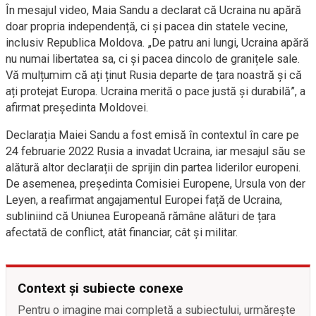
În mesajul video, Maia Sandu a declarat că Ucraina nu apără
doar propria independență, ci și pacea din statele vecine,
inclusiv Republica Moldova. „De patru ani lungi, Ucraina apără
nu numai libertatea sa, ci și pacea dincolo de granițele sale.
Vă mulțumim că ați ținut Rusia departe de țara noastră și că
ați protejat Europa. Ucraina merită o pace justă și durabilă”, a
afirmat președinta Moldovei.
Declarația Maiei Sandu a fost emisă în contextul în care pe
24 februarie 2022 Rusia a invadat Ucraina, iar mesajul său se
alătură altor declarații de sprijin din partea liderilor europeni.
De asemenea, președinta Comisiei Europene, Ursula von der
Leyen, a reafirmat angajamentul Europei față de Ucraina,
subliniind că Uniunea Europeană rămâne alături de țara
afectată de conflict, atât financiar, cât și militar.
Context și subiecte conexe
Pentru o imagine mai completă a subiectului, urmărește