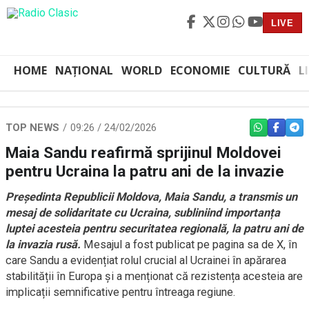
LIVE
HOME
NAȚIONAL
WORLD
ECONOMIE
CULTURĂ
L
TOP NEWS
09:26 / 24/02/2026
WHATSAPP
FACEBO
TEL
Maia Sandu reafirmă sprijinul Moldovei
pentru Ucraina la patru ani de la invazie
Președinta Republicii Moldova, Maia Sandu, a transmis un
mesaj de solidaritate cu Ucraina, subliniind importanța
luptei acesteia pentru securitatea regională, la patru ani de
la invazia rusă.
Mesajul a fost publicat pe pagina sa de X, în
care Sandu a evidențiat rolul crucial al Ucrainei în apărarea
stabilității în Europa și a menționat că rezistența acesteia are
implicații semnificative pentru întreaga regiune.