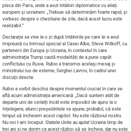
pleca din Paris, unde a avut întâlniri diplomatice cu aliați
europeni și ucraineni. „Trebuie să determinăm foarte rapid, și
vorbesc despre o chestiune de zile, dacă acest lucru este
realizabil.”
Declarația sa vine la o zi după întâlnirile pe care le-a avut
împreună cu trimisul special al Casei Albe, Steve Witkoff, cu
partenerii din Europa și Ucraina, în contextul în care
administrația Trump caută modalități de a pune capăt
conflictului cu Rusia. Rubio a transmis același mesaj și
ministrului rus de externe, Serghei Lavrov, în cadrul unei
discuții directe.
Rubio a vorbit deschis despre momentul crucial în care se
află acum administrația americană: „Dacă suntem atât de
departe unii de ceilalți încât este imposibil de ajuns la o
înțelegere, atunci președintele va spune, probabil, că este
timpul să încheiem acest capitol. Nu este războiul nostru.
Nu noi l-am început. Statele Unite au ajutat Ucraina timp de
trei ani și ne dorim ca acest război să se încheie, dar nu este