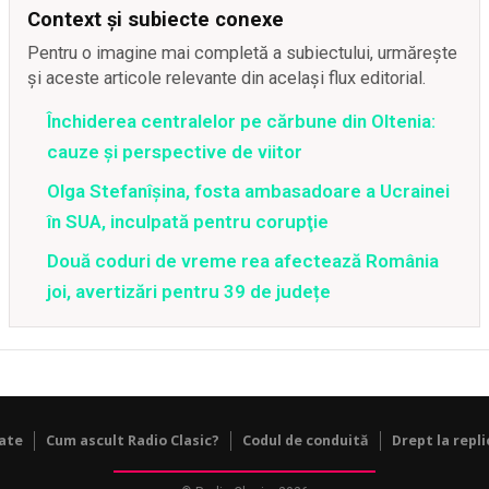
Context și subiecte conexe
Pentru o imagine mai completă a subiectului, urmărește
și aceste articole relevante din același flux editorial.
Închiderea centralelor pe cărbune din Oltenia:
cauze și perspective de viitor
Olga Stefanîşina, fosta ambasadoare a Ucrainei
în SUA, inculpată pentru corupţie
Două coduri de vreme rea afectează România
joi, avertizări pentru 39 de județe
tate
Cum ascult Radio Clasic?
Codul de conduită
Drept la repli