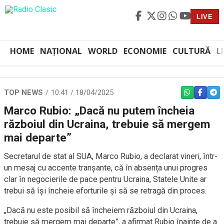
LIVE
HOME
NAȚIONAL
WORLD
ECONOMIE
CULTURĂ
L
TOP NEWS
10:41 / 18/04/2025
WHATSAPP
FACEBO
TEL
Marco Rubio: „Dacă nu putem încheia
războiul din Ucraina, trebuie să mergem
mai departe”
Secretarul de stat al SUA, Marco Rubio, a declarat vineri, într-
un mesaj cu accente tranșante, că în absența unui progres
clar în negocierile de pace pentru Ucraina, Statele Unite ar
trebui să își încheie eforturile și să se retragă din proces.
„Dacă nu este posibil să încheiem războiul din Ucraina,
trebuie să mergem mai departe”, a afirmat Rubio înainte de a