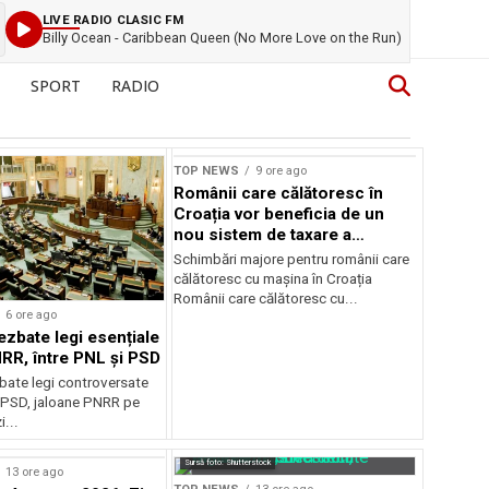
LIVE RADIO CLASIC FM
Billy Ocean - Caribbean Queen (No More Love on the Run)
SPORT
RADIO
TOP NEWS
9 ore ago
Românii care călătoresc în
Croația vor beneficia de un
nou sistem de taxare a
autostrăzilor
Schimbări majore pentru românii care
călătoresc cu mașina în Croația
Românii care călătoresc cu...
6 ore ago
ezbate legi esențiale
RR, între PNL și PSD
bate legi controversate
i PSD, jaloane PNRR pe
i...
Sursă foto: Shutterstock
13 ore ago