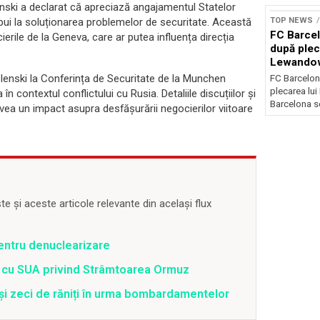
elenski a declarat că apreciază angajamentul Statelor
TOP NEWS
bui la soluționarea problemelor de securitate. Această
FC Barcel
erile de la Geneva, care ar putea influența direcția
după plec
Lewando
elenski la Conferința de Securitate de la Munchen
FC Barcelon
plecarea lu
în contextul conflictului cu Rusia. Detaliile discuțiilor și
Barcelona se
 avea un impact asupra desfășurării negocierilor viitoare
 și aceste articole relevante din același flux
pentru denuclearizare
rd cu SUA privind Strâmtoarea Ormuz
 și zeci de răniți în urma bombardamentelor