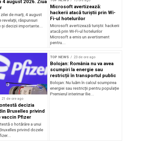
TOP NEWS
13 ore ago
4 august 2026. Ziua
Microsoft avertizează:
r
hackerii atacă turiștii prin Wi-
ilei de marți, 4 august
Fi-ul hotelurilor
revelații, răspunsuri
Microsoft avertizează turiștii: hackerii
și decizii importante...
atacă prin Wi-Fi-ul hotelurilor
Microsoft a emis un avertisment
pentru...
TOP NEWS
23 de ore ago
Bolojan: România nu va avea
scumpiri la energie sau
restricții în transportul public
Bolojan: Nu luăm în calcul scumpirea
energiei sau restricții pentru populație
Premierul interimar Ilie...
21 de ore ago
ontestă decizia
din Bruxelles privind
 vaccin Pfizer
testă o hotărâre a unui
 Bruxelles privind dozele
izer...