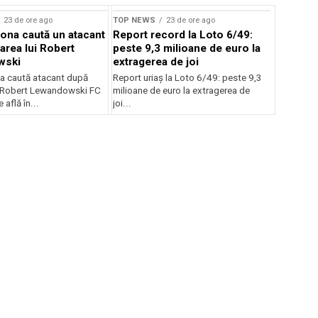
23 de ore ago
TOP NEWS
23 de ore ago
ona caută un atacant
Report record la Loto 6/49:
area lui Robert
peste 9,3 milioane de euro la
wski
extragerea de joi
a caută atacant după
Report uriaș la Loto 6/49: peste 9,3
i Robert Lewandowski FC
milioane de euro la extragerea de
 află în...
joi...