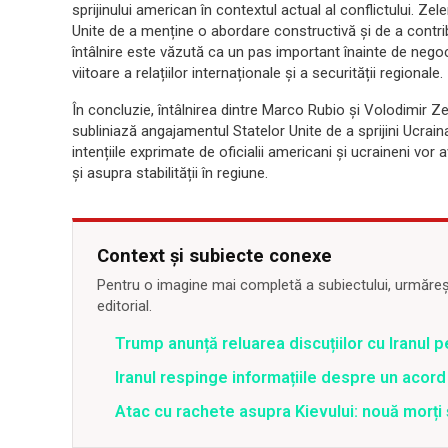
sprijinului american în contextul actual al conflictului. Z
Unite de a menține o abordare constructivă și de a contri
întâlnire este văzută ca un pas important înainte de negoci
viitoare a relațiilor internaționale și a securității regionale.
În concluzie, întâlnirea dintre Marco Rubio și Volodimir Z
subliniază angajamentul Statelor Unite de a sprijini Ucraina 
intențiile exprimate de oficialii americani și ucraineni vor
și asupra stabilității în regiune.
Context și subiecte conexe
Pentru o imagine mai completă a subiectului, urmărește
editorial.
Trump anunță reluarea discuțiilor cu Iranul 
Iranul respinge informațiile despre un aco
Atac cu rachete asupra Kievului: nouă morți