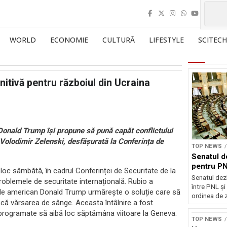
WORLD
ECONOMIE
CULTURĂ
LIFESTYLE
SCITECH
nitivă pentru războiul din Ucraina
onald Trump își propune să pună capăt conflictului
 Volodimir Zelenski, desfășurată la Conferința de
TOP NEWS
Senatul d
pentru PN
 loc sâmbătă, în cadrul Conferinței de Securitate de la
Senatul dez
oblemele de securitate internațională. Rubio a
între PNL ș
tele american Donald Trump urmărește o soluție care să
ordinea de z
ască vărsarea de sânge. Aceasta întâlnire a fost
e programate să aibă loc săptămâna viitoare la Geneva.
TOP NEWS