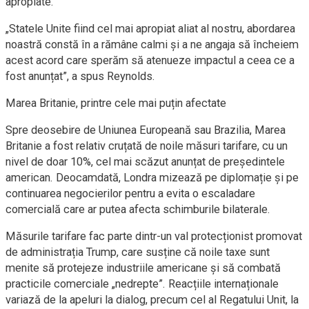
apropiate.
„Statele Unite fiind cel mai apropiat aliat al nostru, abordarea
noastră constă în a rămâne calmi și a ne angaja să încheiem
acest acord care sperăm să atenueze impactul a ceea ce a
fost anunțat”, a spus Reynolds.
Marea Britanie, printre cele mai puțin afectate
Spre deosebire de Uniunea Europeană sau Brazilia, Marea
Britanie a fost relativ cruțată de noile măsuri tarifare, cu un
nivel de doar 10%, cel mai scăzut anunțat de președintele
american. Deocamdată, Londra mizează pe diplomație și pe
continuarea negocierilor pentru a evita o escaladare
comercială care ar putea afecta schimburile bilaterale.
Măsurile tarifare fac parte dintr-un val protecționist promovat
de administrația Trump, care susține că noile taxe sunt
menite să protejeze industriile americane și să combată
practicile comerciale „nedrepte”. Reacțiile internaționale
variază de la apeluri la dialog, precum cel al Regatului Unit, la