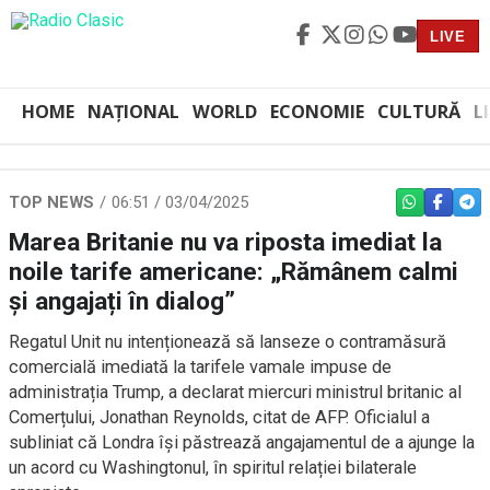
LIVE
HOME
NAȚIONAL
WORLD
ECONOMIE
CULTURĂ
L
TOP NEWS
06:51 / 03/04/2025
WHATSAPP
FACEBO
TEL
Marea Britanie nu va riposta imediat la
noile tarife americane: „Rămânem calmi
și angajați în dialog”
Regatul Unit nu intenționează să lanseze o contramăsură
comercială imediată la tarifele vamale impuse de
administrația Trump, a declarat miercuri ministrul britanic al
Comerțului, Jonathan Reynolds, citat de AFP. Oficialul a
subliniat că Londra își păstrează angajamentul de a ajunge la
un acord cu Washingtonul, în spiritul relației bilaterale