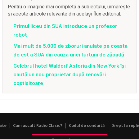
Pentru o imagine mai completă a subiectului, urmărește
și aceste articole relevante din același flux editorial.
Primul liceu din SUA introduce un profesor
robot
Mai mult de 5.000 de zboruri anulate pe coasta
de est a SUA din cauza unei furtuni de zăpadă
Celebrul hotel Waldorf Astoria din New York își
caută un nou proprietar după renovări
costisitoare
tate
Cum ascult Radio Clasic?
Codul de conduită
Drept la repli