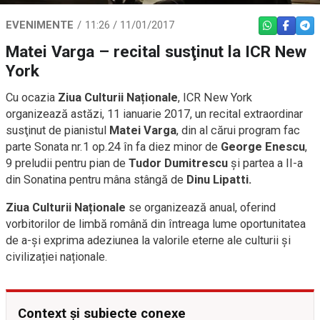
EVENIMENTE
11:26 / 11/01/2017
WHATSAPP
FACEBO
TEL
Matei Varga – recital susţinut la ICR New
York
Cu ocazia
Ziua Culturii Naționale
, ICR New York
organizează astăzi, 11 ianuarie 2017, un recital extraordinar
susţinut de pianistul
Matei Varga
, din al cărui program fac
parte Sonata nr.1 op.24 în fa diez minor de
George Enescu
,
9 preludii pentru pian de
Tudor Dumitrescu
și partea a II-a
din Sonatina pentru mâna stângă de
Dinu Lipatti.
Ziua Culturii Naționale
se organizează anual, oferind
vorbitorilor de limbă română din întreaga lume oportunitatea
de a-și exprima adeziunea la valorile eterne ale culturii și
civilizației naționale.
Context și subiecte conexe