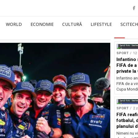
WORLD
ECONOMIE
CULTURĂ
LIFESTYLE
SCITECH
Sursă foto: Shutte
SPORT
12 
Infantino 
FIFA de a 
private l
Infantino an
FIFA de a vin
Cupa Mondia
Sursă foto: Shutte
SPORT
2 z
FIFA reaf
fotbalul,
planului d
Nimeni nu vi