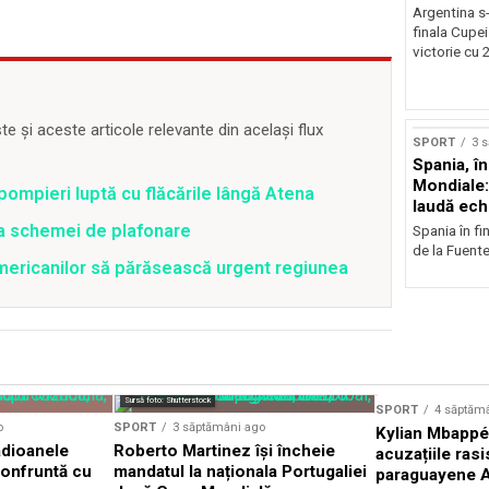
Argentina s-
finala Cupe
victorie cu 2
 și aceste articole relevante din același flux
SPORT
3 
Spania, în
Mondiale:
pompieri luptă cu flăcările lângă Atena
laudă ech
ea schemei de plafonare
Spania în fi
de la Fuente
mericanilor să părăsească urgent regiunea
Sursă foto: Shutterstock
SPORT
4 săptăm
o
SPORT
3 săptămâni ago
Kylian Mbappé
adioanele
Roberto Martinez își încheie
acuzațiile ras
 confruntă cu
mandatul la naționala Portugaliei
paraguayene A