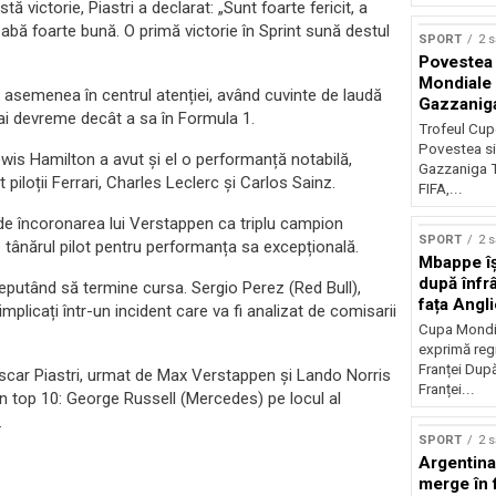
 victorie, Piastri a declarat: „Sunt foarte fericit, a
abă foarte bună. O primă victorie în Sprint sună destul
SPORT
2 
Povestea 
Mondiale 
de asemenea în centrul atenției, având cuvinte de laudă
Gazzanig
mai devreme decât a sa în Formula 1.
Trofeul Cup
Povestea si
Lewis Hamilton a avut și el o performanță notabilă,
Gazzaniga T
piloții Ferrari, Charles Leclerc și Carlos Sainz.
FIFA,...
ă de încoronarea lui Verstappen ca triplu campion
SPORT
2 
 tânărul pilot pentru performanța sa excepțională.
Mbappe îș
după înfr
eputând să termine cursa. Sergio Perez (Red Bull),
fața Angl
plicați într-un incident care va fi analizat de comisarii
Cupa Mondi
exprimă reg
Franței După
 Oscar Piastri, urmat de Max Verstappen și Lando Norris
Franței...
 în top 10: George Russell (Mercedes) pe locul al
.
SPORT
2 
Argentina 
merge în 