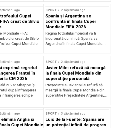
săptămâni ago
SPORT
2 săptămâni ago
trofeului Cupei
Spania și Argentina se
FIFA creat de Silvio
confruntă în finala Cupei
a
Mondiale FIFA 2026
ei Mondiale FIFA:
Regina fotbalului mondial va fi
mbolului creat de Silvio
încoronată duminică: Spania vs.
rofeul Cupei Mondiale
Argentina în finala Cupei Mondiale...
săptămâni ago
SPORT
2 săptămâni ago
i exprimă regretul
Javier Milei refuză să meargă
ângerea Franței în
la finala Cupei Mondiale din
iei la CM 2026
superstiție personală
ală 2026: Mbappe își
Președintele Javier Milei refuză să
retul după înfrângerea
meargă la finala Cupei Mondiale din
 înfrângerea echipei
superstiție Președintele Argentinei,...
săptămâni ago
SPORT
3 săptămâni ago
elimină Anglia și
Luis de la Fuente: Spania are
finala Cupei Mondiale
un potențial infinit de progres