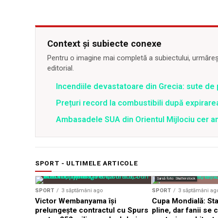
Context și subiecte conexe
Pentru o imagine mai completă a subiectului, urmărește
editorial.
Incendiile devastatoare din Grecia: sute de 
Prețuri record la combustibili după expirar
Ambasadele SUA din Orientul Mijlociu cer a
SPORT - ULTIMELE ARTICOLE
Sursă foto: Shutterstock
SPORT
3 săptămâni ago
SPORT
3 săptămâni ag
Victor Wembanyama își
Cupa Mondială: St
prelungește contractul cu Spurs
pline, dar fanii se