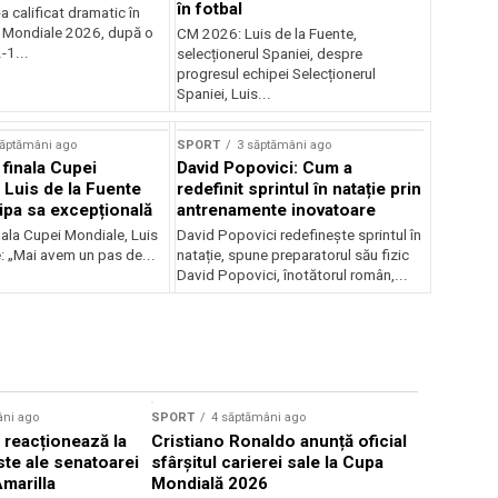
în fotbal
a calificat dramatic în
i Mondiale 2026, după o
CM 2026: Luis de la Fuente,
-1...
selecționerul Spaniei, despre
progresul echipei Selecționerul
Spaniei, Luis...
săptămâni ago
SPORT
3 săptămâni ago
 finala Cupei
David Popovici: Cum a
 Luis de la Fuente
redefinit sprintul în natație prin
ipa sa excepțională
antrenamente inovatoare
nala Cupei Mondiale, Luis
David Popovici redefinește sprintul în
: „Mai avem un pas de...
natație, spune preparatorul său fizic
David Popovici, înotătorul român,...
âni ago
SPORT
4 săptămâni ago
SPORT
4 s
 reacționează la
Cristiano Ronaldo anunță oficial
Balogun, t
iste ale senatoarei
sfârșitul carierei sale la Cupa
cu Belgia,
marilla
Mondială 2026
de Trump