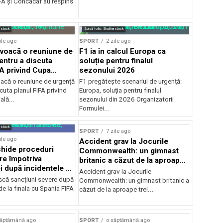
A şi Concacaf au respins
rstock
Sursă foto: Shutterstock
ile ago
SPORT
2 zile ago
voacă o reuniune de
F1 ia în calcul Europa ca
entru a discuta
soluție pentru finalul
FA privind Cupa
sezonului 2026
că o reuniune de urgență
F1 pregătește scenariul de urgență:
cuta planul FIFA privind
Europa, soluția pentru finalul
lă...
sezonului din 2026 Organizatorii
Formulei...
rstock
SPORT
7 zile ago
ile ago
Accident grav la Jocurile
hide proceduri
Commonwealth: un gimnast
re împotriva
britanic a căzut de la aproape
i după incidentele de
trei metri
Accident grav la Jocurile
cu Spania
iscă sancțiuni severe după
Commonwealth: un gimnast britanic a
de la finala cu Spania FIFA
căzut de la aproape trei...
săptămână ago
SPORT
o săptămână ago