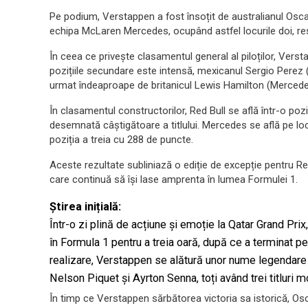
Pe podium, Verstappen a fost însoțit de australianul Oscar
echipa McLaren Mercedes, ocupând astfel locurile doi, res
În ceea ce privește clasamentul general al piloților, Ver
pozițiile secundare este intensă, mexicanul Sergio Perez 
urmat îndeaproape de britanicul Lewis Hamilton (Mercede
În clasamentul constructorilor, Red Bull se află într-o pozi
desemnată câștigătoare a titlului. Mercedes se află pe loc
poziția a treia cu 288 de puncte.
Aceste rezultate subliniază o ediție de excepție pentru Red
care continuă să își lase amprenta în lumea Formulei 1.
Știrea inițială:
Într-o zi plină de acțiune și emoție la Qatar Grand P
în Formula 1 pentru a treia oară, după ce a terminat pe
realizare, Verstappen se alătură unor nume legendar
Nelson Piquet și Ayrton Senna, toți având trei titluri m
În timp ce Verstappen sărbătorea victoria sa istorică, Osca