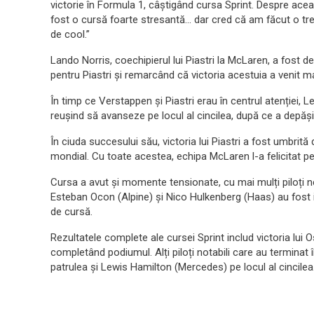
victorie în Formula 1, câștigând cursa Sprint. Despre această
fost o cursă foarte stresantă… dar cred că am făcut o tre
de cool.”
Lando Norris, coechipierul lui Piastri la McLaren, a fost 
pentru Piastri și remarcând că victoria acestuia a venit 
În timp ce Verstappen și Piastri erau în centrul atenției, 
reușind să avanseze pe locul al cincilea, după ce a depășit 
În ciuda succesului său, victoria lui Piastri a fost umbrit
mondial. Cu toate acestea, echipa McLaren l-a felicitat pe
Cursa a avut și momente tensionate, cu mai mulți piloți n
Esteban Ocon (Alpine) și Nico Hulkenberg (Haas) au fost im
de cursă.
Rezultatele complete ale cursei Sprint includ victoria lui
completând podiumul. Alți piloți notabili care au terminat
patrulea și Lewis Hamilton (Mercedes) pe locul al cincilea