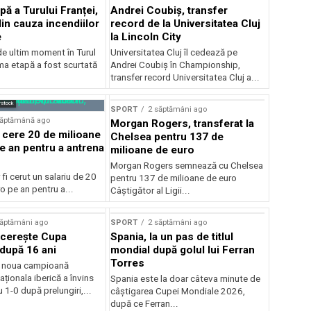
pă a Turului Franței,
Andrei Coubiș, transfer
din cauza incendiilor
record de la Universitatea Cluj
e
la Lincoln City
e ultim moment în Turul
Universitatea Cluj îl cedează pe
ima etapă a fost scurtată
Andrei Coubiș în Championship,
transfer record Universitatea Cluj a...
rstock
SPORT
2 săptămâni ago
săptămână ago
Morgan Rogers, transferat la
 cere 20 de milioane
Chelsea pentru 137 de
e an pentru a antrena
milioane de euro
Morgan Rogers semnează cu Chelsea
 fi cerut un salariu de 20
pentru 137 de milioane de euro
o pe an pentru a...
Câștigător al Ligii...
săptămâni ago
SPORT
2 săptămâni ago
ucerește Cupa
Spania, la un pas de titlul
după 16 ani
mondial după golul lui Ferran
Torres
e noua campioană
ționala iberică a învins
Spania este la doar câteva minute de
 1-0 după prelungiri,...
câștigarea Cupei Mondiale 2026,
după ce Ferran...