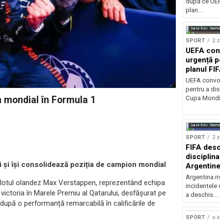
după ce UEF
plan...
Sursă foto: Shutte
SPORT
2 z
UEFA con
urgență p
planul FI
Mondială
UEFA convoa
pentru a dis
Cupa Mondia
 mondial în Formula 1
Sursă foto: Shutte
SPORT
2 z
FIFA desc
disciplina
 și își consolidează poziția de campion mondial
Argentine
la finala 
Argentina r
pilotul olandez Max Verstappen, reprezentând echipa
incidentele 
 victoria în Marele Premiu al Qatarului, desfășurat pe
a deschis...
 după o performanță remarcabilă în calificările de
SPORT
o 