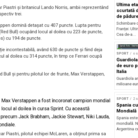
Ultima eta
 Piastri și britanicul Lando Norris, ambii reprezentând
scurtată 
pectiv trei.
de pădur
Schimbare d
stappen domină detașat cu 407 puncte. Lupta pentru
Franței: Ult
(Red Bull) ocupând locul al doilea cu 223 de puncte,
Cea de-a...
s) cu 194 de puncte.
Sursă foto: Shutte
ție incontestabilă, având 630 de puncte și fiind deja
SPORT
o 
ul al doilea cu 314 puncte, în timp ce Ferrari ocupă
Guardiola
de euro p
Italia
 Bull și pentru pilotul lor de frunte, Max Verstappen,
Guardiola ar
milioane eur
SPORT
2 
rix, Max Verstappen a fost încoronat campion mondial
Spania c
 locul al doilea în cursa Sprint. Cu această
Mondială 
e precum Jack Brabham, Jackie Stewart, Niki Lauda,
Spania est
mondială. Na
ondiale.
Argentina cu
r Piastri, pilotul echipei McLaren, a obținut prima sa