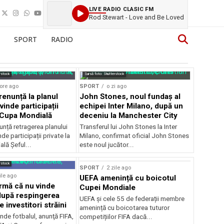
LIVE RADIO CLASIC FM
Rod Stewart - Love and Be Loved
SPORT
RADIO
rstock
Sursă foto: Shutterstock
ore ago
SPORT
o zi ago
renunță la planul
John Stones, noul fundaș al
vinde participații
echipei Inter Milano, după un
a Cupa Mondială
deceniu la Manchester City
unță retragerea planului
Transferul lui John Stones la Inter
de participații private la
Milano, confirmat oficial John Stones
lă Șeful...
este noul jucător...
rstock
SPORT
2 zile ago
ile ago
UEFA amenință cu boicotul
irmă că nu vinde
Cupei Mondiale
 după respingerea
UEFA și cele 55 de federații membre
e investitori străini
amenință cu boicotarea tuturor
nde fotbalul, anunţă FIFA,
competițiilor FIFA dacă...