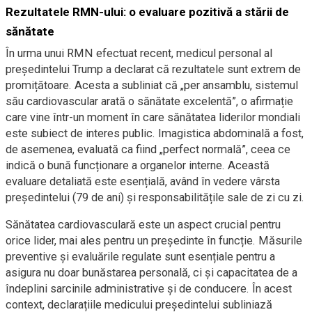
Rezultatele RMN-ului: o evaluare pozitivă a stării de
sănătate
În urma unui RMN efectuat recent, medicul personal al
președintelui Trump a declarat că rezultatele sunt extrem de
promițătoare. Acesta a subliniat că „per ansamblu, sistemul
său cardiovascular arată o sănătate excelentă”, o afirmație
care vine într-un moment în care sănătatea liderilor mondiali
este subiect de interes public. Imagistica abdominală a fost,
de asemenea, evaluată ca fiind „perfect normală”, ceea ce
indică o bună funcționare a organelor interne. Această
evaluare detaliată este esențială, având în vedere vârsta
președintelui (79 de ani) și responsabilitățile sale de zi cu zi.
Sănătatea cardiovasculară este un aspect crucial pentru
orice lider, mai ales pentru un președinte în funcție. Măsurile
preventive și evaluările regulate sunt esențiale pentru a
asigura nu doar bunăstarea personală, ci și capacitatea de a
îndeplini sarcinile administrative și de conducere. În acest
context, declarațiile medicului președintelui subliniază