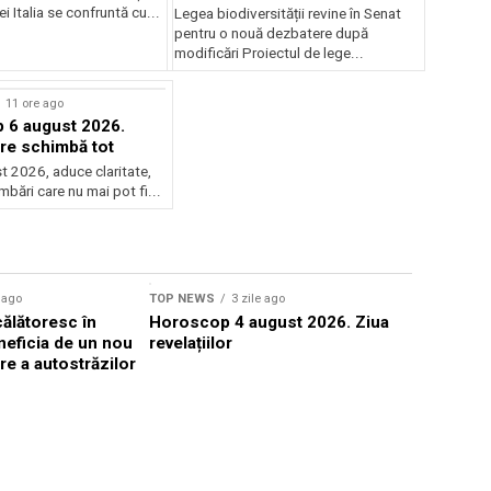
deputaților
iei Italia se confruntă cu...
Legea biodiversității revine în Senat
pentru o nouă dezbatere după
modificări Proiectul de lege...
11 ore ago
 6 august 2026.
are schimbă tot
t 2026, aduce claritate,
imbări care nu mai pot fi...
Sursă foto: Shutte
e ago
TOP NEWS
3 zile ago
TOP NEWS
ălătoresc în
Horoscop 4 august 2026. Ziua
Microsoft 
neficia de un nou
revelațiilor
atacă turiș
re a autostrăzilor
hotelurilo