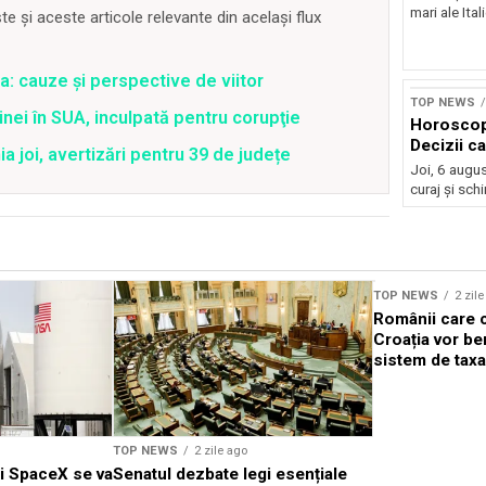
mari ale Ital
 și aceste articole relevante din același flux
a: cauze și perspective de viitor
TOP NEWS
nei în SUA, inculpată pentru corupţie
Horoscop
Decizii c
joi, avertizări pentru 39 de județe
Joi, 6 augus
curaj și sch
TOP NEWS
2 zil
Românii care c
Croația vor be
sistem de taxa
TOP NEWS
2 zile ago
ei SpaceX se va
Senatul dezbate legi esențiale