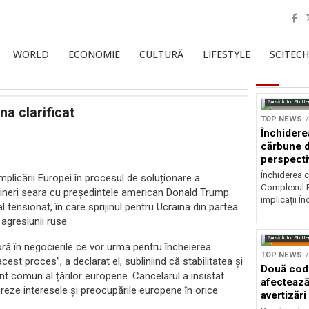
WORLD
ECONOMIE
CULTURĂ
LIFESTYLE
SCITECH
Sursă foto: Shutte
a clarificat
TOP NEWS
Închidere
cărbune d
perspectiv
Închiderea c
plicării Europei în procesul de soluționare a
Complexul E
ă vineri seara cu președintele american Donald Trump.
implicații În
 tensionat, în care sprijinul pentru Ucraina din partea
agresiunii ruse.
Sursă foto: Shutte
ră în negocierile ce vor urma pentru încheierea
TOP NEWS
cest proces”, a declarat el, subliniind că stabilitatea și
Două codu
t comun al țărilor europene. Cancelarul a insistat
afectează
greze interesele și preocupările europene în orice
avertizări