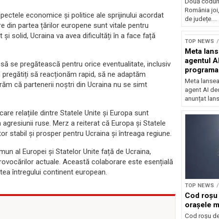
Două coduri
România joi,
ectele economice și politice ale sprijinului acordat
de județe...
are din partea țărilor europene sunt vitale pentru
Sursă foto: Shutte
și solid, Ucraina va avea dificultăți în a face față
TOP NEWS
Meta lan
agentul A
să se pregătească pentru orice eventualitate, inclusiv
programa
im pregătiți să reacționăm rapid, să ne adaptăm
Meta lansea
gurăm că partenerii noștri din Ucraina nu se simt
agent AI de
anunțat lan
re relațiile dintre Statele Unite și Europa sunt
 agresiunii ruse. Merz a reiterat că Europa și Statele
or stabil și prosper pentru Ucraina și întreaga regiune.
un al Europei și Statelor Unite față de Ucraina,
rovocărilor actuale. Această colaborare este esențială
atea întregului continent european.
TOP NEWS
Cod roșu 
orașele ma
Cod roșu de 