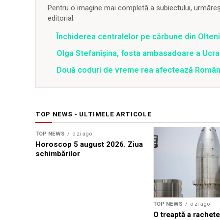
Pentru o imagine mai completă a subiectului, urmărește
editorial.
Închiderea centralelor pe cărbune din Olteni
Olga Stefanîşina, fosta ambasadoare a Ucrai
Două coduri de vreme rea afectează România 
TOP NEWS - ULTIMELE ARTICOLE
TOP NEWS
o zi ago
Horoscop 5 august 2026. Ziua
schimbărilor
TOP NEWS
o zi ago
O treaptă a rachet