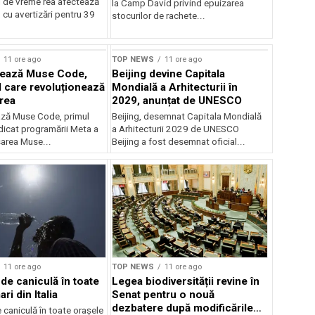
 de vreme rea afectează
la Camp David privind epuizarea
 cu avertizări pentru 39
stocurilor de rachete...
rstock
11 ore ago
TOP NEWS
11 ore ago
sează Muse Code,
Beijing devine Capitala
I care revoluționează
Mondială a Arhitecturii în
rea
2029, anunțat de UNESCO
ză Muse Code, primul
Beijing, desemnat Capitala Mondială
dicat programării Meta a
a Arhitecturii 2029 de UNESCO
sarea Muse...
Beijing a fost desemnat oficial...
11 ore ago
TOP NEWS
11 ore ago
de caniculă în toate
Legea biodiversității revine în
ri din Italia
Senat pentru o nouă
dezbatere după modificările
caniculă în toate orașele