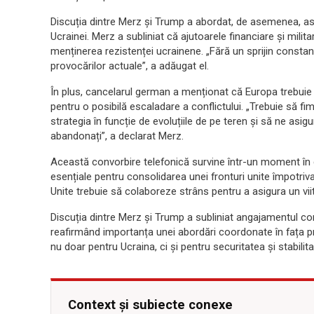
Discuția dintre Merz și Trump a abordat, de asemenea, asp
Ucrainei. Merz a subliniat că ajutoarele financiare și milit
menținerea rezistenței ucrainene. „Fără un sprijin constant 
provocărilor actuale”, a adăugat el.
În plus, cancelarul german a menționat că Europa trebuie 
pentru o posibilă escaladare a conflictului. „Trebuie să f
strategia în funcție de evoluțiile de pe teren și să ne asi
abandonați”, a declarat Merz.
Această convorbire telefonică survine într-un moment în ca
esențiale pentru consolidarea unei fronturi unite împotriva
Unite trebuie să colaboreze strâns pentru a asigura un viit
Discuția dintre Merz și Trump a subliniat angajamentul com
reafirmând importanța unei abordări coordonate în fața p
nu doar pentru Ucraina, ci și pentru securitatea și stabilit
Context și subiecte conexe