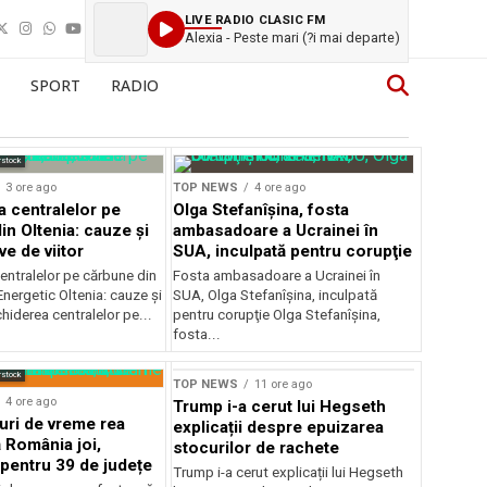
LIVE RADIO CLASIC FM
Alexia - Peste mari (?i mai departe)
SPORT
RADIO
rstock
3 ore ago
TOP NEWS
4 ore ago
a centralelor pe
Olga Stefanîşina, fosta
in Oltenia: cauze și
ambasadoare a Ucrainei în
e de viitor
SUA, inculpată pentru corupţie
entralelor pe cărbune din
Fosta ambasadoare a Ucrainei în
nergetic Oltenia: cauze și
SUA, Olga Stefanîşina, inculpată
chiderea centralelor pe...
pentru corupţie Olga Stefanîşina,
fosta...
rstock
TOP NEWS
11 ore ago
4 ore ago
Trump i-a cerut lui Hegseth
ri de vreme rea
explicații despre epuizarea
 România joi,
stocurilor de rachete
 pentru 39 de județe
Trump i-a cerut explicații lui Hegseth