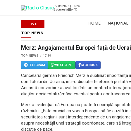
09.08.2026 | 16:25
Bucuresti
--°C
HOME
NAȚIONAL
TOP NEWS
Merz: Angajamentul Europei față de Ucrain
TOP NEWS
17:39
TELEGRAM
WHATSAPP
FACEBOOK
Cancelarul german Friedrich Merz a subliniat importanța im
conflictului din Ucraina, într-o discuție telefonică purtat
Această convorbire a avut loc într-un context internațional
aliaților occidentali rămâne esențial pentru contracararea 
Merz a evidențiat că Europa nu poate fi o simplă spectato
războiului. „Este crucial ca vocea Europei să fie auzită în a
securitatea regiunii sunt interdependente de un angajamen
asupra necesității unei strategii coordonate, care să inte
discuție de pace.