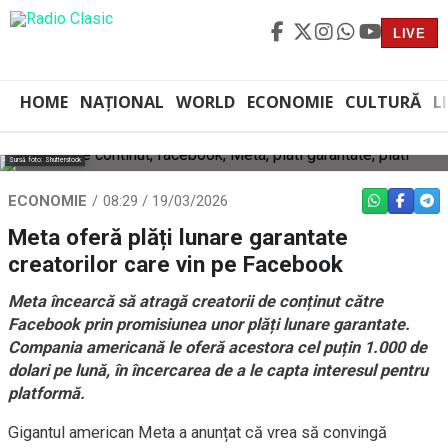
LIVE
HOME
NAȚIONAL
WORLD
ECONOMIE
CULTURĂ
L
Sursă foto: Shutterstock
ECONOMIE
08:29 / 19/03/2026
WHATSAPP
FACEBO
TEL
Meta oferă plăți lunare garantate
creatorilor care vin pe Facebook
Meta încearcă să atragă creatorii de conținut către
Facebook prin promisiunea unor plăți lunare garantate.
Compania americană le oferă acestora cel puțin 1.000 de
dolari pe lună, în încercarea de a le capta interesul pentru
platformă.
Gigantul american Meta a anunțat că vrea să convingă