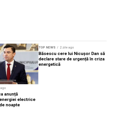
Sursă foto: Shutte
TOP NEWS
2 zile ago
TOP NEWS
Băsescu cere lui Nicușor Dan să
Trump cum
declare stare de urgență în criza
uri de lux 
energetică
costului v
e ago
ca anunță
 energiei electrice
p de noapte