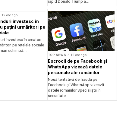
rapid Donald Trump a...
rstock
12 ore ago
anduri investesc în
u puțini urmăritori pe
ciale
uri investesc în creatori
ăritori pe rețelele sociale
mari schimbă...
TOP NEWS
12 ore ago
Escrocii de pe Facebook și
WhatsApp vizează datele
personale ale românilor
Nouă tentativă de fraudă pe
Facebook și WhatsApp vizează
datele românilor Specialiștii în
securitate...