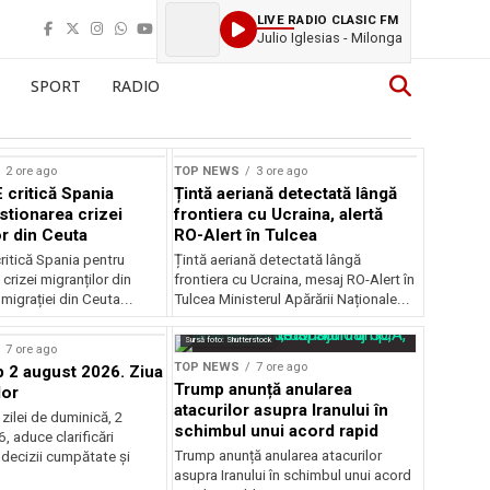
LIVE RADIO CLASIC FM
Julio Iglesias - Milonga
SPORT
RADIO
2 ore ago
TOP NEWS
3 ore ago
 critică Spania
Țintă aeriană detectată lângă
stionarea crizei
frontiera cu Ucraina, alertă
or din Ceuta
RO-Alert în Tulcea
ritică Spania pentru
Țintă aeriană detectată lângă
crizei migranților din
frontiera cu Ucraina, mesaj RO-Alert în
migrației din Ceuta...
Tulcea Ministerul Apărării Naționale...
Sursă foto: Shutterstock
7 ore ago
TOP NEWS
7 ore ago
2 august 2026. Ziua
Trump anunță anularea
lor
atacurilor asupra Iranului în
zilei de duminică, 2
schimbul unui acord rapid
 aduce clarificări
Trump anunță anularea atacurilor
 decizii cumpătate și
asupra Iranului în schimbul unui acord