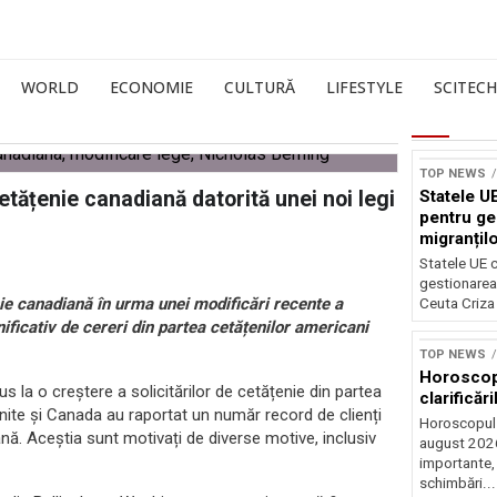
WORLD
ECONOMIE
CULTURĂ
LIFESTYLE
SCITECH
TOP NEWS
tățenie canadiană datorită unei noi legi
Statele UE
pentru ge
migranțil
Statele UE c
gestionarea 
nie canadiană în urma unei modificări recente a
Ceuta Criza 
ficativ de cereri din partea cetățenilor americani
TOP NEWS
Horoscop 
us la o creștere a solicitărilor de cetățenie din partea
clarificări
 Unite și Canada au raportat un număr record de clienți
Horoscopul 
nă. Aceștia sunt motivați de diverse motive, inclusiv
august 2026,
importante,
schimbări...