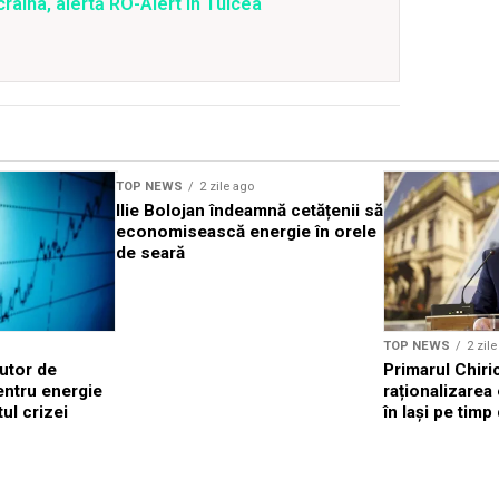
raina, alertă RO-Alert în Tulcea
TOP NEWS
2 zile ago
Ilie Bolojan îndeamnă cetățenii să
economisească energie în orele
de seară
TOP NEWS
2 zil
jutor de
Primarul Chiri
entru energie
raționalizarea
ul crizei
în Iași pe tim