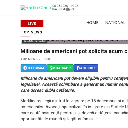
08.08.2026 | 14:02
Bucuresti
--°C
HOME
NAȚIONAL
TOP NEWS
Sursă foto: Shutterstock
Milioane de americani pot solicita acum ce
TOP NEWS
13:58
TELEGRAM
WHATSAPP
FACEBOOK
Milioane de americani pot deveni eligibili pentru cetățe
legislației. Această schimbare a generat un număr semni
care doresc dublă cetățenie.
Modificarea legii a intrat în vigoare pe 15 decembrie și a d
americanilor. Avocații specializați în imigrare din Statele
care caută asistență pentru a-și dovedi cetățenia canadia
oportunități de muncă și legături familiale.