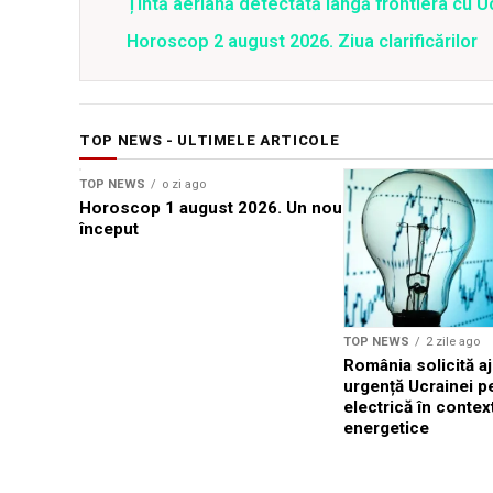
Țintă aeriană detectată lângă frontiera cu Uc
Horoscop 2 august 2026. Ziua clarificărilor
TOP NEWS - ULTIMELE ARTICOLE
TOP NEWS
o zi ago
Horoscop 1 august 2026. Un nou
început
TOP NEWS
2 zile ago
România solicită a
urgență Ucrainei p
electrică în context
energetice