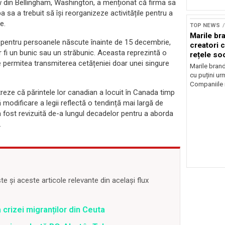
w din Bellingham, Washington, a menționat că firma sa
 sa a trebuit să își reorganizeze activitățile pentru a
Sursă foto: Shutte
e.
TOP NEWS
Marile br
pentru persoanele născute înainte de 15 decembrie,
creatori c
 fi un bunic sau un străbunic. Aceasta reprezintă o
rețele so
e permitea transmiterea cetățeniei doar unei singure
Marile brand
cu puțini urm
Companiile 
eze că părintele lor canadian a locuit în Canada timp
 modificare a legii reflectă o tendință mai largă de
 a fost revizuită de-a lungul decadelor pentru a aborda
.
 și aceste articole relevante din același flux
 crizei migranților din Ceuta