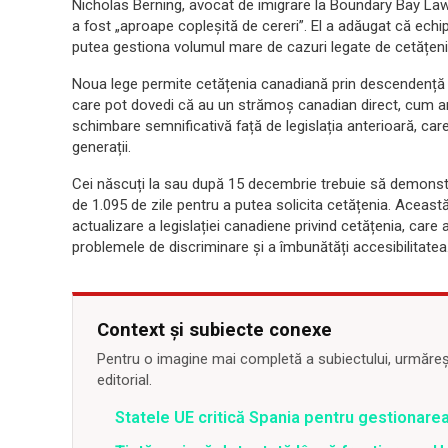
Nicholas Berning, avocat de imigrare la Boundary Bay La
a fost „aproape copleșită de cereri”. El a adăugat că echipa
putea gestiona volumul mare de cazuri legate de cetățeni
Noua lege permite cetățenia canadiană prin descendență 
care pot dovedi că au un strămoș canadian direct, cum ar
schimbare semnificativă față de legislația anterioară, car
generații.
Cei născuți la sau după 15 decembrie trebuie să demonstr
de 1.095 de zile pentru a putea solicita cetățenia. Această
actualizare a legislației canadiene privind cetățenia, care
problemele de discriminare și a îmbunătăți accesibilitatea
Context și subiecte conexe
Pentru o imagine mai completă a subiectului, urmărește
editorial.
Statele UE critică Spania pentru gestionarea