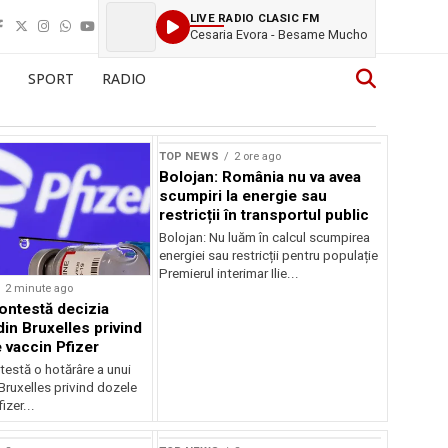
LIVE RADIO CLASIC FM
Cesaria Evora - Besame Mucho
SPORT
RADIO
TOP NEWS
2 ore ago
Bolojan: România nu va avea
scumpiri la energie sau
restricții în transportul public
Bolojan: Nu luăm în calcul scumpirea
energiei sau restricții pentru populație
Premierul interimar Ilie...
2 minute ago
ontestă decizia
din Bruxelles privind
 vaccin Pfizer
testă o hotărâre a unui
 Bruxelles privind dozele
izer...