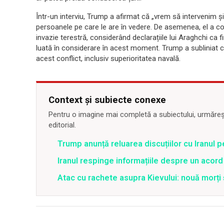
Într-un interviu, Trump a afirmat că „vrem să intervenim și 
persoanele pe care le are în vedere. De asemenea, el a co
invazie terestră, considerând declarațiile lui Araghchi ca f
luată în considerare în acest moment. Trump a subliniat că
acest conflict, inclusiv superioritatea navală.
Context și subiecte conexe
Pentru o imagine mai completă a subiectului, urmărește
editorial.
Trump anunță reluarea discuțiilor cu Iranul 
Iranul respinge informațiile despre un aco
Atac cu rachete asupra Kievului: nouă morți