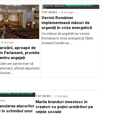
Sursă foto: Shutterstock
TOP NEWS
8 ore ago
Vecinii României
implementează măsuri de
urgență în criza energetică
Ce măsuri de urgență iau vecinii
României în criza energetică Țările
8 ore ago
riverane Dunării au...
arizării, aproape de
în Parlament, promite
entru angajați
zării are șanse mari să
arlament, afirmă deputatul
Fechet...
Sursă foto: Shutterstock
TOP NEWS
2 zile ago
TOP NEWS
e ago
Marile branduri investesc în
Escrocii 
nularea atacurilor
creatori cu puțini urmăritori pe
WhatsApp 
i în schimbul unui
rețele sociale
personale