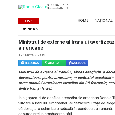
08.08.2026 | 15:19
Bucuresti
--°C
HOME
NAȚIONAL
TOP NEWS
Ministrul de externe al Iranului avertizea
americane
TOP NEWS
08:16
TELEGRAM
WHATSAPP
FACEBOOK
Ministrul de externe al Iranului, Abbas Araghchi, a decla
devastatoare pentru americani, în contextul escaladării co
urma atacului americano-israelian din 28 februarie, care
dintre Iran și Israel.
În a șaptea zi de conflict, președintele american Donald T
viitoare a Iranului, exprimându-și dezacordul față de aleg
că dorește o schimbare radicală în conducerea iraniană,
ar putea prelua conducerea țării.