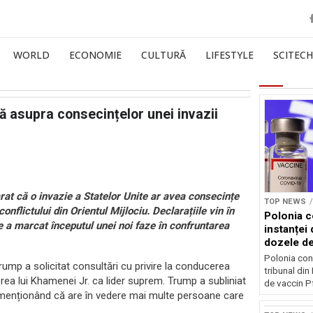
WORLD
ECONOMIE
CULTURĂ
LIFESTYLE
SCITECH
ză asupra consecințelor unei invazii
rat că o invazie a Statelor Unite ar avea consecințe
TOP NEWS
nflictului din Orientul Mijlociu. Declarațiile vin în
Polonia c
 a marcat începutul unei noi faze în confruntarea
instanței 
dozele de
Polonia con
rump a solicitat consultări cu privire la conducerea
tribunal din
erea lui Khamenei Jr. ca lider suprem. Trump a subliniat
de vaccin Pf
 menționând că are în vedere mai multe persoane care