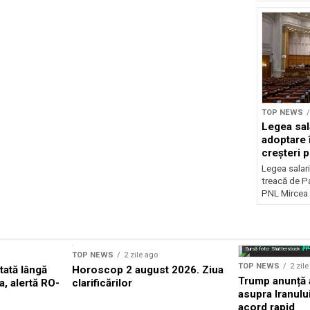
TOP NEWS
Legea sal
adoptare 
creșteri p
Legea salari
treacă de P
PNL Mircea 
Sursă foto: Shutterstock
TOP NEWS
2 zile ago
TOP NEWS
2 zil
tată lângă
Horoscop 2 august 2026. Ziua
Trump anunță a
a, alertă RO-
clarificărilor
asupra Iranulu
acord rapid