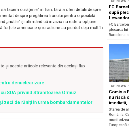
TOP NEWS
FC Barcel
să facem curățenie” în Iran, fără a oferi detalii despre
după plec
mentat despre pregătirea Iranului pentru o posibilă
Lewando
iind „inutile” și afirmând că invazia nu este o opțiune
FC Barcelon
 forțele americane și israeliene au pierdut deja mult în
plecarea lu
Barcelona se
 și aceste articole relevante din același flux
pentru denuclearizare
TOP NEWS
Comisia 
rd cu SUA privind Strâmtoarea Ormuz
nu riscă 
 și zeci de răniți în urma bombardamentelor
imediată,
situația
Starea de al
România: C
monitorizea
Europeană a 