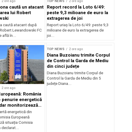
2 ore ago
TOP NEWS
2 ore ago
ona caută un atacant
Report record la Loto 6/49:
area lui Robert
peste 9,3 milioane de euro la
wski
extragerea de joi
a caută atacant după
Report uriaș la Loto 6/49: peste 9,3
i Robert Lewandowski FC
milioane de euro la extragerea de
 află în...
joi...
TOP NEWS
2 ore ago
Diana Buzoianu trimite Corpul
de Control la Garda de Mediu
din cinci județe
Diana Buzoianu trimite Corpul de
Control la Garda de Mediu din 5
județe Diana...
2 ore ago
Europeană: România
o penurie energetică
 dar monitorizează
ertă energetică din
omisia Europeană
ză situația Comisia
declarat...