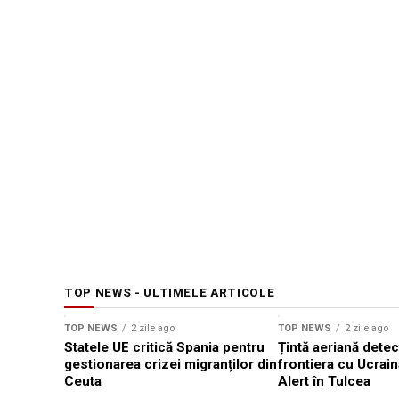
TOP NEWS - ULTIMELE ARTICOLE
TOP NEWS
2 zile ago
TOP NEWS
2 zile ago
Statele UE critică Spania pentru
Țintă aeriană detec
gestionarea crizei migranților din
frontiera cu Ucrain
Ceuta
Alert în Tulcea