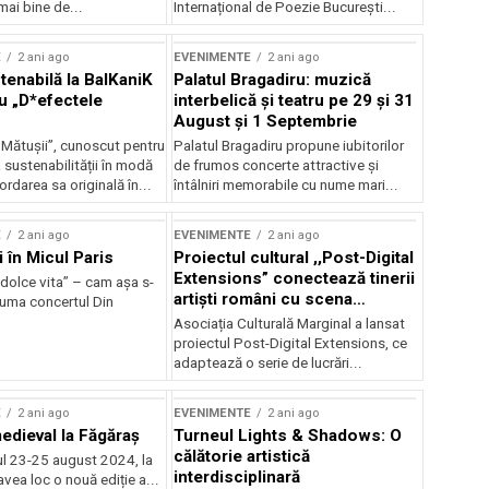
mai bine de...
Internațional de Poezie București...
E
2 ani ago
EVENIMENTE
2 ani ago
enabilă la BalKaniK
Palatul Bragadiru: muzică
cu „D*efectele
interbelică şi teatru pe 29 şi 31
August şi 1 Septembrie
 Mătușii”, cunoscut pentru
Palatul Bragadiru propune iubitorilor
sustenabilității în modă
de frumos concerte attractive şi
ordarea sa originală în...
întâlniri memorabile cu nume mari...
E
2 ani ago
EVENIMENTE
2 ani ago
i în Micul Paris
Proiectul cultural ,,Post-Digital
Extensions” conectează tinerii
dolce vita” – cam așa s-
artiști români cu scena
zuma concertul Din
internațională
Asociația Culturală Marginal a lansat
proiectul Post-Digital Extensions, ce
adaptează o serie de lucrări...
E
2 ani ago
EVENIMENTE
2 ani ago
medieval la Făgăraș
Turneul Lights & Shadows: O
călătorie artistică
l 23-25 august 2024, la
interdisciplinară
vea loc o nouă ediție a...