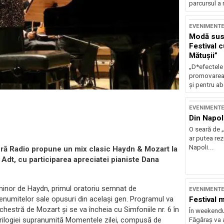
parcursul a 
EVENIMENT
Modă sust
Festival 
Mătușii”
„D*efectele
promovarea 
și pentru ab
EVENIMENT
Din Napol
O seară de „
ar putea re
Napoli...
eră Radio propune un mix clasic Haydn & Mozart la
Adt, cu participarea apreciatei pianiste Dana
 minor de Haydn, primul oratoriu semnat de
EVENIMENT
numitelor sale opusuri din același gen. Programul va
Festival 
chestră de Mozart și se va încheia cu Simfoniile nr. 6 în
În weekendu
a trilogiei supranumită Momentele zilei, compusă de
Făgăraș va a