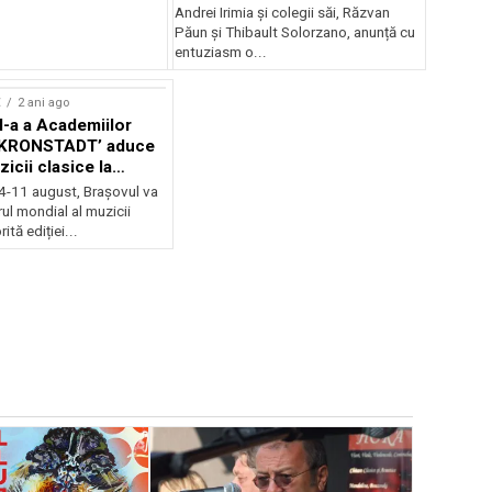
Andrei Irimia și colegii săi, Răzvan
Păun și Thibault Solorzano, anunță cu
entuziasm o...
E
2 ani ago
II-a a Academiilor
KRONSTADT’ aduce
zicii clasice la
 4-11 august, Brașovul va
ul mondial al muzicii
ită ediției...
EVENIMENTE
Weekend c
Teatru la 