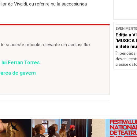
lor de Vivaldi, cu referire nu la succesiunea
EVENIMENT
Ediția a V
‘MUSICA 
 și aceste articole relevante din același flux
elitele mu
Brașov
În perioada
deveni centr
 lui Ferran Torres
clasice dator
barea de guvern