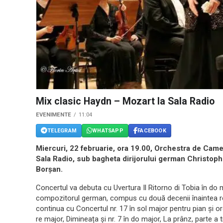
Mix clasic Haydn – Mozart la Sala Radio
EVENIMENTE
11:04
TELEGRAM
WHATSAPP
FACEBOOK
Miercuri, 22 februarie, ora 19.00, Orchestra de Cam
Sala Radio, sub bagheta dirijorului german Christoph 
Borșan.
Concertul va debuta cu Uvertura Il Ritorno di Tobia în do
compozitorul german, compus cu două decenii înaintea re
continua cu Concertul nr. 17 în sol major pentru pian și or
re major, Dimineața și nr. 7 în do major, La prânz, parte 