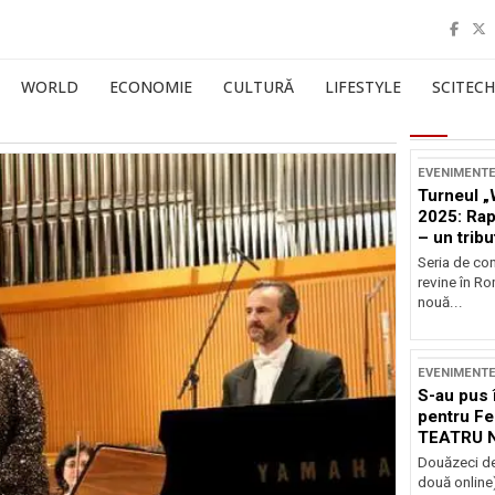
WORLD
ECONOMIE
CULTURĂ
LIFESTYLE
SCITECH
EVENIMENT
Turneul „
2025: Ra
– un tribu
și Occide
Seria de co
revine în R
nouă...
EVENIMENT
S-au pus 
pentru Fe
TEATRU 
Douăzeci de
două online