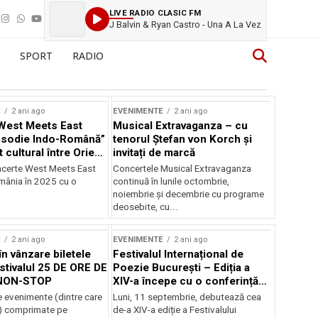
LIVE RADIO CLASIC FM
J Balvin & Ryan Castro - Una A La Vez
SPORT
RADIO
E
2 ani ago
EVENIMENTE
2 ani ago
West Meets East
Musical Extravaganza – cu
psodie Indo-Română”
tenorul Ștefan von Korch și
t cultural între Orient
invitați de marcă
nt
ncerte West Meets East
Concertele Musical Extravaganza
omânia în 2025 cu o
continuă în lunile octombrie,
noiembrie şi decembrie cu programe
deosebite, cu...
E
2 ani ago
EVENIMENTE
2 ani ago
în vânzare biletele
Festivalul Internațional de
stivalul 25 DE ORE DE
Poezie București – Ediția a
NON-STOP
XIV-a începe cu o conferință
despre limba română
 evenimente (dintre care
Luni, 11 septembrie, debutează cea
susținută de Marco Lucchesi
) comprimate pe
de-a XIV-a ediție a Festivalului