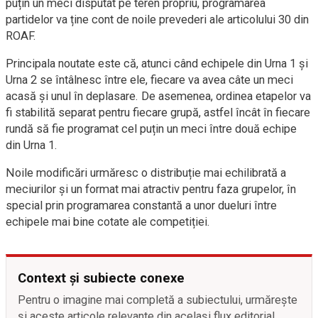
puțin un meci disputat pe teren propriu, programarea
partidelor va ține cont de noile prevederi ale articolului 30 din
ROAF.
Principala noutate este că, atunci când echipele din Urna 1 și
Urna 2 se întâlnesc între ele, fiecare va avea câte un meci
acasă și unul în deplasare. De asemenea, ordinea etapelor va
fi stabilită separat pentru fiecare grupă, astfel încât în fiecare
rundă să fie programat cel puțin un meci între două echipe
din Urna 1.
Noile modificări urmăresc o distribuție mai echilibrată a
meciurilor și un format mai atractiv pentru faza grupelor, în
special prin programarea constantă a unor dueluri între
echipele mai bine cotate ale competiției.
Context și subiecte conexe
Pentru o imagine mai completă a subiectului, urmărește
și aceste articole relevante din același flux editorial.