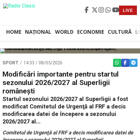
LIVE
HOME
NAȚIONAL
WORLD
ECONOMIE
CULTURĂ
L
SPORT
14:33 / 08/05/2026
WHATSAPP
FACEBO
TEL
Modificări importante pentru startul
sezonului 2026/2027 al Superligii
românești
Startul sezonului 2026/2027 al Superligii a fost
modificat Comitetul de Urgenţă al FRF a decis
modificarea datei de începere a sezonului
2026/2027 al...
Comitetul de Urgenţă al FRF a decis modificarea datei de
începere a sezonului 2026/2027 al Superligii.