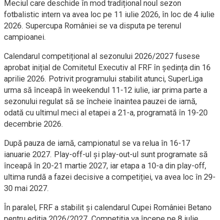
Meciul care deschide în mod tradițional noul sezon
fotbalistic intern va avea loc pe 11 iulie 2026, în loc de 4 iulie
2026. Supercupa României se va disputa pe terenul
campioanei.
Calendarul competițional al sezonului 2026/2027 fusese
aprobat inițial de Comitetul Executiv al FRF în ședința din 16
aprilie 2026. Potrivit programului stabilit atunci, SuperLiga
urma să înceapă în weekendul 11-12 iulie, iar prima parte a
sezonului regulat să se încheie înaintea pauzei de iarnă,
odată cu ultimul meci al etapei a 21-a, programată în 19-20
decembrie 2026.
După pauza de iarnă, campionatul se va relua în 16-17
ianuarie 2027. Play-off-ul și play-out-ul sunt programate să
înceapă în 20-21 martie 2027, iar etapa a 10-a din play-off,
ultima rundă a fazei decisive a competiției, va avea loc în 29-
30 mai 2027.
În paralel, FRF a stabilit și calendarul Cupei României Betano
pentru ediția 2026/2027. Competiția va începe pe 8 iulie