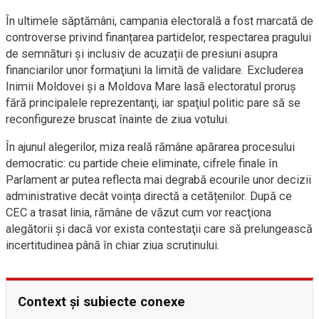
În ultimele săptămâni, campania electorală a fost marcată de
controverse privind finanțarea partidelor, respectarea pragului
de semnături și inclusiv de acuzații de presiuni asupra
financiarilor unor formaţiuni la limită de validare. Excluderea
Inimii Moldovei şi a Moldova Mare lasă electoratul proruş
fără principalele reprezentanţi, iar spaţiul politic pare să se
reconfigureze bruscat înainte de ziua votului.
În ajunul alegerilor, miza reală rămâne apărarea procesului
democratic: cu partide cheie eliminate, cifrele finale în
Parlament ar putea reflecta mai degrabă ecourile unor decizii
administrative decât voința directă a cetățenilor. După ce
CEC a trasat linia, rămâne de văzut cum vor reacţiona
alegătorii şi dacă vor exista contestaţii care să prelungească
incertitudinea până în chiar ziua scrutinului.
Context și subiecte conexe