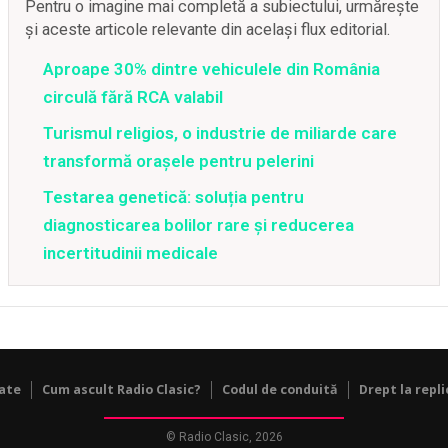
Pentru o imagine mai completă a subiectului, urmărește
și aceste articole relevante din același flux editorial.
Aproape 30% dintre vehiculele din România
circulă fără RCA valabil
Turismul religios, o industrie de miliarde care
transformă orașele pentru pelerini
Testarea genetică: soluția pentru
diagnosticarea bolilor rare și reducerea
incertitudinii medicale
tate
Cum ascult Radio Clasic?
Codul de conduită
Drept la repli
© Radio Clasic, 2026