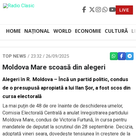
LIVE
HOME
NAȚIONAL
WORLD
ECONOMIE
CULTURĂ
L
TOP NEWS
23:32 / 26/09/2025
WHATSAPP
FACEBO
TEL
Moldova Mare scoasă din alegeri
Alegeri în R. Moldova – Încă un partid politic, condus
de o presupusă apropiată a lui Ilan Şor, a fost scos din
cursa electorală
La mai puțin de 48 de ore înainte de deschiderea urnelor,
Comisia Electorală Centrală a anulat înregistrarea partidului
Moldova Mare, condus de Victoria Furtună, în cursa pentru
mandatele de deputat la scrutinul din 28 septembrie. Decizia,
adoptată vineri seara, dovedește tensiunea în creştere de la