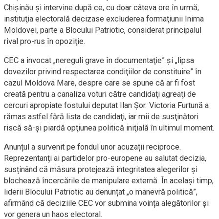
Chișinău și intervine după ce, cu doar câteva ore în urmă,
instituţia electorală decizase excluderea formaţiunii Inima
Moldovei, parte a Blocului Patriotic, considerat principalul
rival pro-rus în opoziţie.
CEC a invocat „nereguli grave în documentaţie” şi „lipsa
dovezilor privind respectarea condiţiilor de constituire” în
cazul Moldova Mare, despre care se spune că ar fi fost
creată pentru a canaliza voturi către candidaţi agreaţi de
cercuri apropiate fostului deputat Ilan Şor. Victoria Furtună a
rămas astfel fără lista de candidaţi, iar mii de susţinători
riscă să-şi piardă opţiunea politică iniţială în ultimul moment.
Anunțul a survenit pe fondul unor acuzații reciproce.
Reprezentanți ai partidelor pro-europene au salutat decizia,
susținând că măsura protejează integritatea alegerilor și
blochează încercările de manipulare externă. În același timp,
liderii Blocului Patriotic au denunțat „o manevră politică”,
afirmând că deciziile CEC vor submina voința alegătorilor și
vor genera un haos electoral.