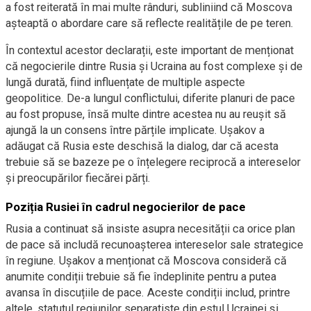
a fost reiterată în mai multe rânduri, subliniind că Moscova
așteaptă o abordare care să reflecte realitățile de pe teren.
În contextul acestor declarații, este important de menționat
că negocierile dintre Rusia și Ucraina au fost complexe și de
lungă durată, fiind influențate de multiple aspecte
geopolitice. De-a lungul conflictului, diferite planuri de pace
au fost propuse, însă multe dintre acestea nu au reușit să
ajungă la un consens între părțile implicate. Ușakov a
adăugat că Rusia este deschisă la dialog, dar că acesta
trebuie să se bazeze pe o înțelegere reciprocă a intereselor
și preocupărilor fiecărei părți.
Poziția Rusiei în cadrul negocierilor de pace
Rusia a continuat să insiste asupra necesității ca orice plan
de pace să includă recunoașterea intereselor sale strategice
în regiune. Ușakov a menționat că Moscova consideră că
anumite condiții trebuie să fie îndeplinite pentru a putea
avansa în discuțiile de pace. Aceste condiții includ, printre
altele, statutul regiunilor separatiste din estul Ucrainei și