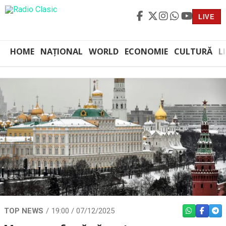
LIVE
HOME
NAȚIONAL
WORLD
ECONOMIE
CULTURĂ
L
TOP NEWS
19:00 / 07/12/2025
WHATSAPP
FACEBO
TEL