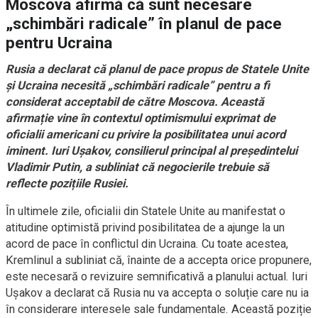
Moscova afirmă că sunt necesare
„schimbări radicale” în planul de pace
pentru Ucraina
Rusia a declarat că planul de pace propus de Statele Unite
și Ucraina necesită „schimbări radicale” pentru a fi
considerat acceptabil de către Moscova. Această
afirmație vine în contextul optimismului exprimat de
oficialii americani cu privire la posibilitatea unui acord
iminent. Iuri Ușakov, consilierul principal al președintelui
Vladimir Putin, a subliniat că negocierile trebuie să
reflecte pozițiile Rusiei.
În ultimele zile, oficialii din Statele Unite au manifestat o
atitudine optimistă privind posibilitatea de a ajunge la un
acord de pace în conflictul din Ucraina. Cu toate acestea,
Kremlinul a subliniat că, înainte de a accepta orice propunere,
este necesară o revizuire semnificativă a planului actual. Iuri
Ușakov a declarat că Rusia nu va accepta o soluție care nu ia
în considerare interesele sale fundamentale. Această poziție