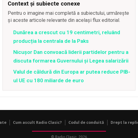
Context și subiecte conexe
Pentru o imagine mai completă a subiectului, urmărește
și aceste articole relevante din același flux editorial.
Dunărea a crescut cu 19 centimetri, reluând
producția la centrala de la Paks
Nicușor Dan convoacă liderii partidelor pentru a
discuta formarea Guvernului și Legea salarizării
Valul de căldură din Europa ar putea reduce PIB-
ul UE cu 180 miliarde de euro
tate
Cum ascult Radio Clasic?
Codul de conduită
Drept la repli
© Radio Clasic, 2026