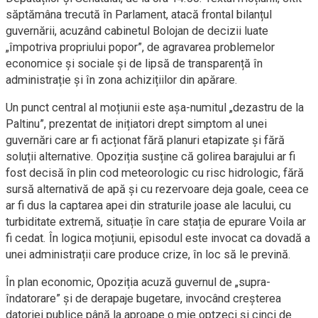
săptămâna trecută în Parlament, atacă frontal bilanțul
guvernării, acuzând cabinetul Bolojan de decizii luate
„împotriva propriului popor”, de agravarea problemelor
economice și sociale și de lipsă de transparență în
administrație și în zona achizițiilor din apărare.
Un punct central al moțiunii este așa-numitul „dezastru de la
Paltinu”, prezentat de inițiatori drept simptom al unei
guvernări care ar fi acționat fără planuri etapizate și fără
soluții alternative. Opoziția susține că golirea barajului ar fi
fost decisă în plin cod meteorologic cu risc hidrologic, fără
sursă alternativă de apă și cu rezervoare deja goale, ceea ce
ar fi dus la captarea apei din straturile joase ale lacului, cu
turbiditate extremă, situație în care stația de epurare Voila ar
fi cedat. În logica moțiunii, episodul este invocat ca dovadă a
unei administrații care produce crize, în loc să le prevină.
În plan economic, Opoziția acuză guvernul de „supra-
îndatorare” și de derapaje bugetare, invocând creșterea
datoriei publice până la aproape o mie optzeci și cinci de