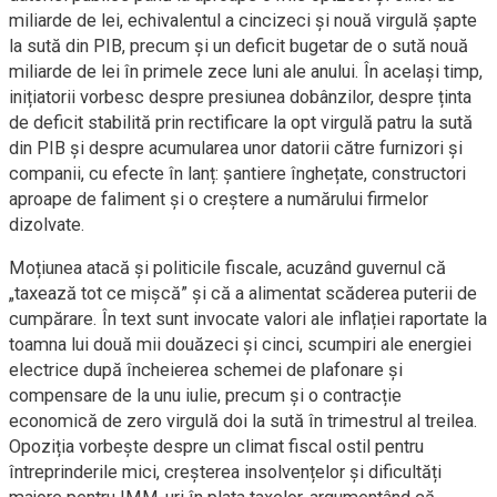
miliarde de lei, echivalentul a cincizeci și nouă virgulă șapte
la sută din PIB, precum și un deficit bugetar de o sută nouă
miliarde de lei în primele zece luni ale anului. În același timp,
inițiatorii vorbesc despre presiunea dobânzilor, despre ținta
de deficit stabilită prin rectificare la opt virgulă patru la sută
din PIB și despre acumularea unor datorii către furnizori și
companii, cu efecte în lanț: șantiere înghețate, constructori
aproape de faliment și o creștere a numărului firmelor
dizolvate.
Moțiunea atacă și politicile fiscale, acuzând guvernul că
„taxează tot ce mișcă” și că a alimentat scăderea puterii de
cumpărare. În text sunt invocate valori ale inflației raportate la
toamna lui două mii douăzeci și cinci, scumpiri ale energiei
electrice după încheierea schemei de plafonare și
compensare de la unu iulie, precum și o contracție
economică de zero virgulă doi la sută în trimestrul al treilea.
Opoziția vorbește despre un climat fiscal ostil pentru
întreprinderile mici, creșterea insolvențelor și dificultăți