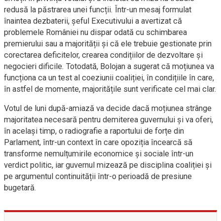
redusă la păstrarea unei funcții. Într-un mesaj formulat
înaintea dezbaterii, șeful Executivului a avertizat că
problemele României nu dispar odată cu schimbarea
premierului sau a majorității și că ele trebuie gestionate prin
corectarea deficitelor, crearea condițiilor de dezvoltare și
negocieri dificile. Totodată, Bolojan a sugerat că moțiunea va
funcționa ca un test al coeziunii coaliției, în condițiile în care,
în astfel de momente, majoritățile sunt verificate cel mai clar.
Votul de luni după-amiază va decide dacă moțiunea strânge
majoritatea necesară pentru demiterea guvernului și va oferi,
în același timp, o radiografie a raportului de forțe din
Parlament, într-un context în care opoziția încearcă să
transforme nemulțumirile economice și sociale într-un
verdict politic, iar guvernul mizează pe disciplina coaliției și
pe argumentul continuității într-o perioadă de presiune
bugetară.