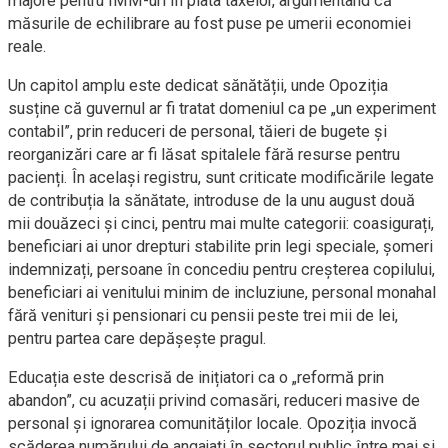
majore pentru IMM-uri în plata taxelor, argumentând că
măsurile de echilibrare au fost puse pe umerii economiei
reale.
Un capitol amplu este dedicat sănătății, unde Opoziția
susține că guvernul ar fi tratat domeniul ca pe „un experiment
contabil”, prin reduceri de personal, tăieri de bugete și
reorganizări care ar fi lăsat spitalele fără resurse pentru
pacienți. În același registru, sunt criticate modificările legate
de contribuția la sănătate, introduse de la unu august două
mii douăzeci și cinci, pentru mai multe categorii: coasigurați,
beneficiari ai unor drepturi stabilite prin legi speciale, șomeri
indemnizați, persoane în concediu pentru creșterea copilului,
beneficiari ai venitului minim de incluziune, personal monahal
fără venituri și pensionari cu pensii peste trei mii de lei,
pentru partea care depășește pragul.
Educația este descrisă de inițiatori ca o „reformă prin
abandon”, cu acuzații privind comasări, reduceri masive de
personal și ignorarea comunităților locale. Opoziția invocă
scăderea numărului de angajați în sectorul public între mai și