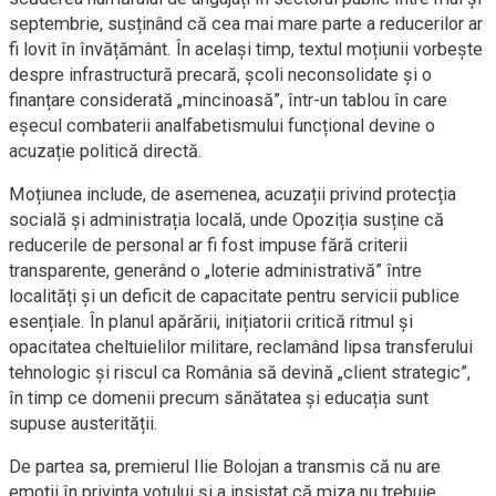
septembrie, susținând că cea mai mare parte a reducerilor ar
fi lovit în învățământ. În același timp, textul moțiunii vorbește
despre infrastructură precară, școli neconsolidate și o
finanțare considerată „mincinoasă”, într-un tablou în care
eșecul combaterii analfabetismului funcțional devine o
acuzație politică directă.
Moțiunea include, de asemenea, acuzații privind protecția
socială și administrația locală, unde Opoziția susține că
reducerile de personal ar fi fost impuse fără criterii
transparente, generând o „loterie administrativă” între
localități și un deficit de capacitate pentru servicii publice
esențiale. În planul apărării, inițiatorii critică ritmul și
opacitatea cheltuielilor militare, reclamând lipsa transferului
tehnologic și riscul ca România să devină „client strategic”,
în timp ce domenii precum sănătatea și educația sunt
supuse austerității.
De partea sa, premierul Ilie Bolojan a transmis că nu are
emoții în privința votului și a insistat că miza nu trebuie