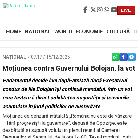
LIVE
HOME
NAȚIONAL
WORLD
ECONOMIE
CULTURĂ
L
NAȚIONAL
07:17 / 15/12/2025
WHATSAPP
FACEBO
TEL
Moțiunea contra Guvernului Bolojan, la vot
Parlamentul decide luni după-amiază dacă Executivul
condus de Ilie Bolojan își continuă mandatul, într-un vot
care testează direct soliditatea majorității și tensiunile
acumulate în jurul politicilor de austeritate.
Moțiunea de cenzură intitulată „România nu este de vânzare
– fără progresiști la guvernare”, depusă de Opoziție, este
dezbătută și supusă votului în plenul reunit al Camerei
Deputaților și Senatului, de la ora 14.00. Textul moțiunii, citit