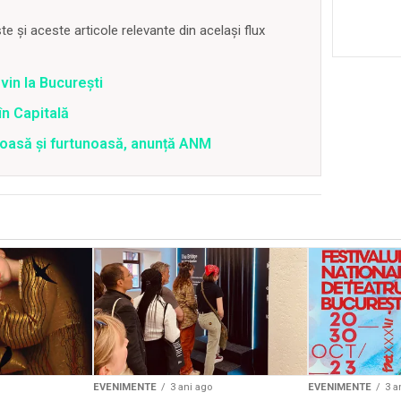
 și aceste articole relevante din același flux
vin la București
în Capitală
roasă și furtunoasă, anunță ANM
EVENIMENTE
3 ani ago
EVENIMENTE
3 a