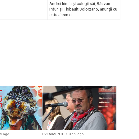
Andrei Irimia și colegii săi, Răzvan
Păun și Thibault Solorzano, anunță cu
entuziasm o...
EVENIMENTE
Weekend c
Teatru la 
eveniment
ni ago
EVENIMENTE
3 ani ago