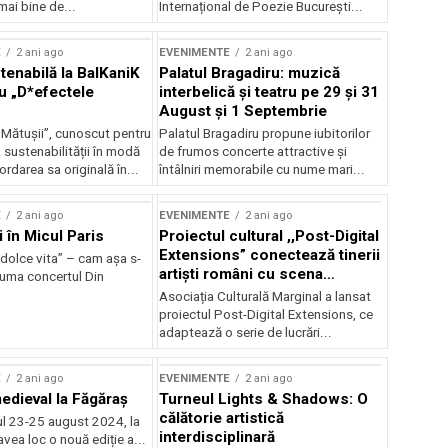
mai bine de...
Internațional de Poezie București...
E
2 ani ago
EVENIMENTE
2 ani ago
enabilă la BalKaniK
Palatul Bragadiru: muzică
cu „D*efectele
interbelică şi teatru pe 29 şi 31
August şi 1 Septembrie
 Mătușii”, cunoscut pentru
Palatul Bragadiru propune iubitorilor
sustenabilității în modă
de frumos concerte attractive şi
ordarea sa originală în...
întâlniri memorabile cu nume mari...
E
2 ani ago
EVENIMENTE
2 ani ago
i în Micul Paris
Proiectul cultural ,,Post-Digital
Extensions” conectează tinerii
dolce vita” – cam așa s-
artiști români cu scena
zuma concertul Din
internațională
Asociația Culturală Marginal a lansat
proiectul Post-Digital Extensions, ce
adaptează o serie de lucrări...
E
2 ani ago
EVENIMENTE
2 ani ago
medieval la Făgăraș
Turneul Lights & Shadows: O
călătorie artistică
l 23-25 august 2024, la
interdisciplinară
vea loc o nouă ediție a...