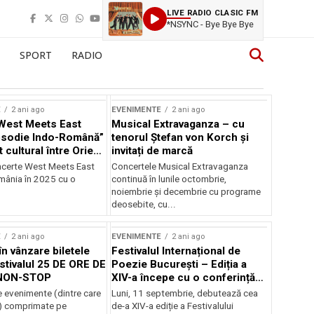
LIVE RADIO CLASIC FM
*NSYNC - Bye Bye Bye
SPORT
RADIO
E
2 ani ago
EVENIMENTE
2 ani ago
West Meets East
Musical Extravaganza – cu
psodie Indo-Română”
tenorul Ștefan von Korch și
t cultural între Orient
invitați de marcă
nt
ncerte West Meets East
Concertele Musical Extravaganza
omânia în 2025 cu o
continuă în lunile octombrie,
noiembrie şi decembrie cu programe
deosebite, cu...
E
2 ani ago
EVENIMENTE
2 ani ago
în vânzare biletele
Festivalul Internațional de
stivalul 25 DE ORE DE
Poezie București – Ediția a
NON-STOP
XIV-a începe cu o conferință
despre limba română
 evenimente (dintre care
Luni, 11 septembrie, debutează cea
susținută de Marco Lucchesi
) comprimate pe
de-a XIV-a ediție a Festivalului