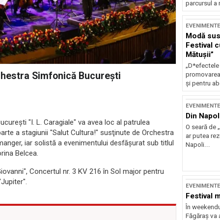
parcursul a 
EVENIMENT
Modă sust
Festival 
Mătușii”
„D*efectele
chestra Simfonică Bucureşti
promovarea 
și pentru ab
EVENIMENT
Din Napol
curești "I. L. Caragiale" va avea loc al patrulea
O seară de „
rte a stagiunii "Salut Cultura!" susţinute de Orchestra
ar putea re
anger, iar solistă a evenimentului desfăşurat sub titlul
Napoli...
orina Belcea.
iovanni", Concertul nr. 3 KV 216 în Sol major pentru
Jupiter".
EVENIMENT
Festival 
În weekendu
Făgăraș va a