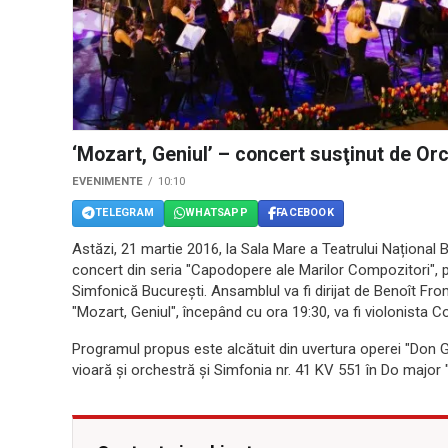
‘Mozart, Geniul’ – concert susţinut de Or
EVENIMENTE
10:10
TELEGRAM
WHATSAPP
FACEBOOK
Astăzi, 21 martie 2016, la Sala Mare a Teatrului Național Bu
concert din seria "Capodopere ale Marilor Compozitori", pa
Simfonică Bucureşti. Ansamblul va fi dirijat de Benoît From
"Mozart, Geniul", începând cu ora 19:30, va fi violonista C
Programul propus este alcătuit din uvertura operei "Don G
vioară şi orchestră şi Simfonia nr. 41 KV 551 în Do major "