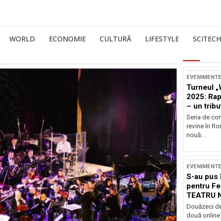
WORLD
ECONOMIE
CULTURĂ
LIFESTYLE
SCITECH
EVENIMENT
Turneul „
2025: Ra
– un tribu
și Occide
Seria de co
revine în R
nouă...
EVENIMENT
S-au pus 
pentru Fe
TEATRU 
Douăzeci de
două online