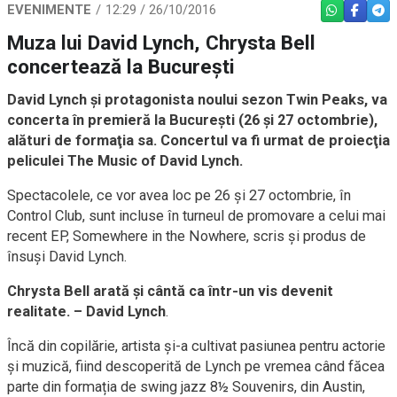
EVENIMENTE
12:29 / 26/10/2016
WHATSAPP
FACEBO
TEL
Muza lui David Lynch, Chrysta Bell
concertează la Bucureşti
David Lynch şi protagonista noului sezon Twin Peaks, va
concerta în premieră la Bucureşti (26 şi 27 octombrie),
alături de formaţia sa. Concertul va fi urmat de proiecţia
peliculei The Music of David Lynch.
Spectacolele, ce vor avea loc pe 26 și 27 octombrie, în
Control Club, sunt incluse în turneul de promovare a celui mai
recent EP, Somewhere in the Nowhere, scris și produs de
însuși David Lynch.
Chrysta Bell arată și cântă ca într-un vis devenit
realitate. – David Lynch
.
Încă din copilărie, artista și-a cultivat pasiunea pentru actorie
și muzică, fiind descoperită de Lynch pe vremea când făcea
parte din formația de swing jazz 8½ Souvenirs, din Austin,