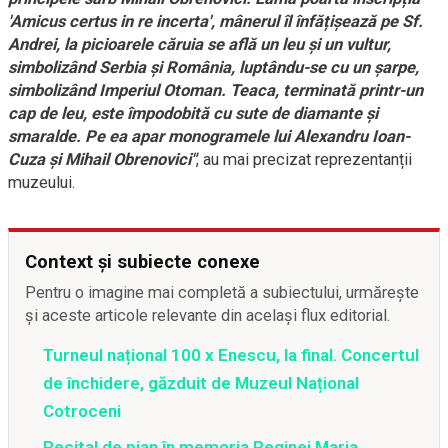
'Amicus certus in re incerta', mânerul îl înfățișează pe Sf.
Andrei, la picioarele căruia se află un leu și un vultur,
simbolizând Serbia și România, luptându-se cu un șarpe,
simbolizând Imperiul Otoman. Teaca, terminată printr-un
cap de leu, este împodobită cu sute de diamante și
smaralde. Pe ea apar monogramele lui Alexandru Ioan-
Cuza și Mihail Obrenovici"
, au mai precizat reprezentanții
muzeului.
Context și subiecte conexe
Pentru o imagine mai completă a subiectului, urmărește
și aceste articole relevante din același flux editorial.
Turneul național 100 x Enescu, la final. Concertul
de închidere, găzduit de Muzeul Național
Cotroceni
Recital de pian în memoria Reginei Maria