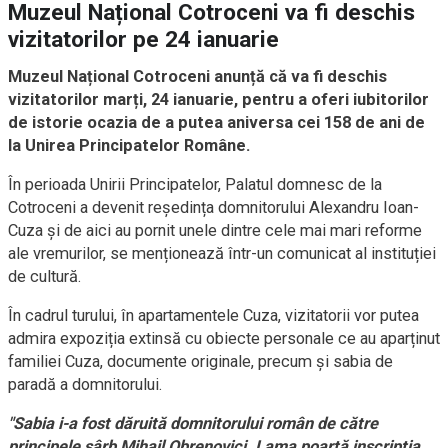
Muzeul Național Cotroceni va fi deschis
vizitatorilor pe 24 ianuarie
Muzeul Național Cotroceni anunță că va fi deschis
vizitatorilor marți, 24 ianuarie, pentru a oferi iubitorilor
de istorie ocazia de a putea aniversa cei 158 de ani de
la Unirea Principatelor Române.
În perioada Unirii Principatelor, Palatul domnesc de la
Cotroceni a devenit reședința domnitorului Alexandru Ioan-
Cuza și de aici au pornit unele dintre cele mai mari reforme
ale vremurilor, se menționează într-un comunicat al instituției
de cultură.
În cadrul turului, în apartamentele Cuza, vizitatorii vor putea
admira expoziția extinsă cu obiecte personale ce au aparținut
familiei Cuza, documente originale, precum și sabia de
paradă a domnitorului.
"Sabia i-a fost dăruită domnitorului român de către
principele sârb Mihail Obrenovici. Lama poartă inscripția