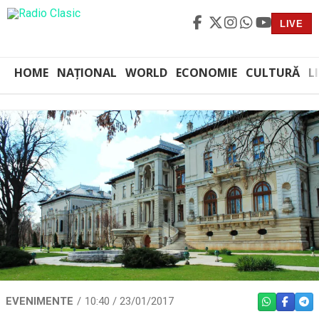
LIVE
HOME
NAȚIONAL
WORLD
ECONOMIE
CULTURĂ
L
EVENIMENTE
10:40 / 23/01/2017
WHATSAPP
FACEBO
TEL