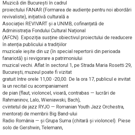
Muzică din București în cadrul
proiectului FANAR (Formarea de audiențe pentru noi abordări
revivaliste), inițiativă culturală a
Asociației REVIVART și a UNMB, cofinanțată de
Administrația Fondului Cultural Național
(AFCN). Expoziția susține obiectivul proiectului de readucere
în atenția publicului a tradițiilor
muzicale ieșite din uz (în special repertorii din perioada
fanariotă) și revigorare a patrimoniului
muzical vechi. Aflat în sectorul 1, pe Strada Maria Rosetti 29,
București, muzeul poate fi vizitat
gratuit între orele 11,00 -20,00. De la ora 17, publicul e invitat
la un recital cu acompaniament
de pian (flaut, violoncel, vioară, contrabas — lucrări de
Rahmaninov, Lalo, Wieniawski, Bach),
cvintetul de jazz RYJO — Romanian Youth Jazz Orchestra,
mentorați de membrii Big Band-ului
Radio România — și Grupa Suma (chitară și violoncel). Piese
solo de Gershwin, Telemann,