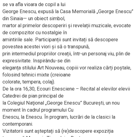
se va afla vioara de copil a lui
George Enescu, expusă la Casa Memorială „George Enescu”
din Sinaia— un obiect simbol,
martor al primelor descoperiri și revelații muzicale, evocate
de compozitor cu nostalgie în
amintirile sale. Participanții sunt invitați să descopere
povestea acestei viori și să o transpună,
prin intermediul propriilor creații, într-un personaj viu, plin de
expresivitate. Inspirându-se din
eleganța stilului Art Nouveau, copiii vor realiza cărți poștale,
folosind tehnici mixte (creioane
colorate, tempera, colaj).
De la ora 16,30, Ecouri Enesciene – Recital al elevilor elevii
Catedrei de pian principal de
la Colegiul Naţional „George Enescu” Bucureşti, un nou
moment în cadrul programului Cu
Enescu, la Enescu. În program, lucrări de la clasici la
contemporani.
Vizitatorii sunt așteptați să (re)descopere expoziția