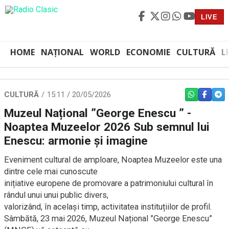
LIVE
HOME
NAȚIONAL
WORLD
ECONOMIE
CULTURĂ
L
CULTURĂ
15:11 / 20/05/2026
WHATSAPP
FACEBO
TEL
Muzeul Național ”George Enescu ” -
Noaptea Muzeelor 2026 Sub semnul lui
Enescu: armonie și imagine
Eveniment cultural de amploare, Noaptea Muzeelor este una
dintre cele mai cunoscute
inițiative europene de promovare a patrimoniului cultural în
rândul unui unui public divers,
valorizând, în același timp, activitatea instituțiilor de profil.
Sâmbătă, 23 mai 2026, Muzeul Național ”George Enescu”