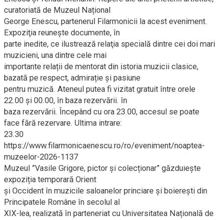
curatoriată de Muzeul Național
George Enescu, partenerul Filarmonicii la acest eveniment.
Expoziţia reuneşte documente, în
parte inedite, ce ilustrează relaţia specială dintre cei doi mari
muzicieni, una dintre cele mai
importante relații de mentorat din istoria muzicii clasice,
bazată pe respect, admirație și pasiune
pentru muzică. Ateneul putea fi vizitat gratuit între orele
22.00 și 00.00, în baza rezervării. în
baza rezervării. Începând cu ora 23.00, accesul se poate
face fără rezervare. Ultima intrare:
23.30
https://www.filarmonicaenescu.ro/ro/eveniment/noaptea-
muzeelor-2026-1137
Muzeul ”Vasile Grigore, pictor și colecționar” găzduiește
expoziția temporară Orient
și Occident în muzicile saloanelor princiare și boierești din
Principatele Române în secolul al
XIX-lea, realizată în parteneriat cu Universitatea Națională de