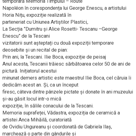
temporară Memoria Timpului – Route
Napoléon în corespondența lui George Enescu, a artistului
Horia Nițu, expoziție realizată în
parteneriat cu Uniunea Artiștilor Plastici,.
La Secția ”Dumitru și Alice Rosetti- Tescanu –George
Enescu” de la Tescani
vizitatorii sunt așteptați cu două expoziții temporare
deosebite și un recital de pian:
Prin ani, la Tescani. Ilie Boca, expoziție de peisaj
Anul acesta, Tescanii trăiesc sărbătoarea celor 50 de ani de
pictură. Inițiatorul acestui
minunat demers artistic este maestrul Ilie Boca, cel căruia îi
dedicăm acest an. Și, ca un început
firesc, câteva dintre pânzele pictate și donate în ani muzeului
și-au găsit locul intr-o mică
expoziție, în sălile conacului de la Tescani.
Memoria suprafeței, Vădastra, expoziția de ceramică a
artistei Anca Mihăilă, curatoriată
de Ovidiu Ungureanu și coordonată de Gabriela Ilaș,
marchează o parte din gândurile și