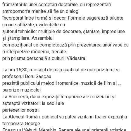
frământările unei cercetări doctorale, cu reprezentări
antropomorfe menite să fie un dialog
încorporat între formă și decor. Formele sugerează siluete
umane stilizate, evidențiate cu
ajutorul tehnicilor multiple de decorare, ștanțare, impresiune
și ștampilare. Ansamblul
compozițional se completează prin prezentarea unor vase cu
o interpretare modernă, trecute
prin prisma personală a culturii Vădastra.
La ora 16,30, recitalul de pian susținut de compozitorul și
profesorul Doru Sascău
prezintă publicului melodii romantice, muzică de film și …
surprize muzicale!
La București, două expoziții temporare ale muzeului își
așteaptă vizitatorii la sedii ale
partenerilor noștri.
La Ateneul Român, publicul va putea vizita în foaier expoziția
temporară George
Enescu și Yehudi Menuhin. Repere ale unei prietenii artistice,