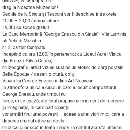
(MNGE) vă așteaptă cu
drag la Noaptea Muzeelor !
Sediile de la Sinaia și Tescani vor fi deschise între orele
10,00 – 20,00 (ultima intrare
19,30) cu acces gratuit.
La Casa Memorială ”George Enescu din Sinaia”- Vila Luminiș,
str Yehudi Menuhin
nr. 2, cartier Cumpătu
Începând cu ora 12,00, în parteneriat cu Liceul Aurel Vlaicu
din Breaza, Silvia Costin,
muzeograf și artist vizual susține un atelier de cărți poștale
Belle Époque / desen, pictură, colaj,
Vioara lui George Enescu în linii Art Nouveau.
În atmosfera unică a casei în care a locuit compozitorul
George Enescu, unde timpul nu
trece, ci se așază, atelierul propune un moment de recreere
și imaginație, în care participanții
vor urmări firul unei povești — aceea a unei viori mici, care a
deschis drumul către un destin
muzical cunoscut în toată lumea. În centrul acestei întâlniri