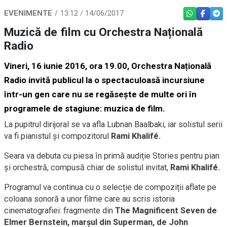
EVENIMENTE
13:12 / 14/06/2017
WHATSAPP
FACEBO
TEL
Muzică de film cu Orchestra Națională
Radio
Vineri, 16 iunie 2016, ora 19.00, Orchestra Națională
Radio invită publicul la o spectaculoasă incursiune
într-un gen care nu se regăsește de multe ori în
programele de stagiune: muzica de film.
La pupitrul dirijoral se va afla Lubnan Baalbaki, iar solistul serii
va fi pianistul și compozitorul
Rami Khalifé.
Seara va debuta cu piesa în primă audiție Stories pentru pian
și orchestră, compusă chiar de solistul invitat,
Rami Khalifé.
Programul va continua cu o selecție de compoziții aflate pe
coloana sonoră a unor filme care au scris istoria
cinematografiei: fragmente din
The Magnificent Seven de
Elmer Bernstein, marșul din Superman, de John