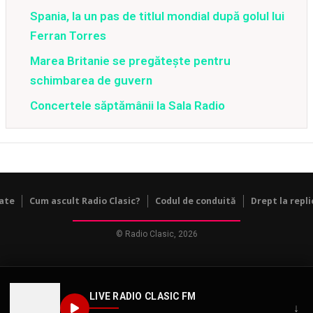
Spania, la un pas de titlul mondial după golul lui
Ferran Torres
Marea Britanie se pregătește pentru
schimbarea de guvern
Concertele săptămânii la Sala Radio
tate
Cum ascult Radio Clasic?
Codul de conduită
Drept la repli
© Radio Clasic, 2026
LIVE RADIO CLASIC FM
↓