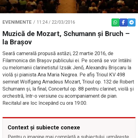
EVENIMENTE
11:24 / 22/03/2016
WHATSAPP
FACEBO
TEL
Muzică de Mozart, Schumann şi Bruch –
la Braşov
Seară camerală propusă astăzi, 22 martie 2016, de
Filarmonica din Braşov publicului ei. Pe scenă se vor întâlni
cu melomanii clarinetistul Izsák Jenő, Alexandru Brişcaru la
violă şi pianista Ana Maria Negrea. Pe afiş Trioul KV 498
semnat Wolfgang Amadeus Mozart, Trioul op. 132 de Robert
Schumann şi, la final, Concertul op. 88 pentru clarinet, violă şi
orchestră, într-o versiune cu acompaniament de pian.
Recitalul are loc începând cu ora 19:00.
Context și subiecte conexe
Pentru o imagine mai completă a subiectului, urmărește