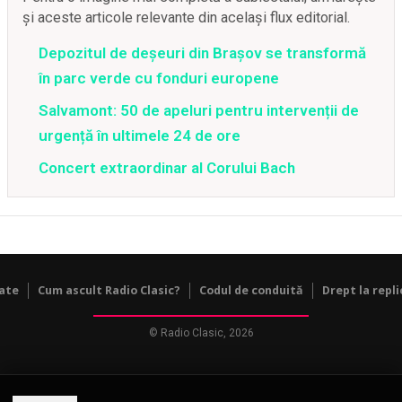
și aceste articole relevante din același flux editorial.
Depozitul de deșeuri din Brașov se transformă
în parc verde cu fonduri europene
Salvamont: 50 de apeluri pentru intervenții de
urgență în ultimele 24 de ore
Concert extraordinar al Corului Bach
tate
Cum ascult Radio Clasic?
Codul de conduită
Drept la repli
© Radio Clasic, 2026