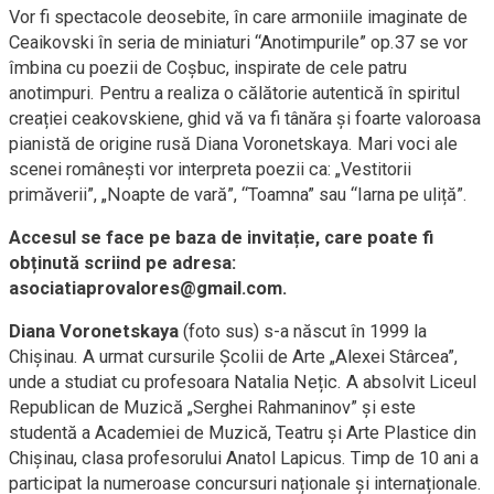
Vor fi spectacole deosebite, în care armoniile imaginate de
Ceaikovski în seria de miniaturi “Anotimpurile” op.37 se vor
îmbina cu poezii de Coșbuc, inspirate de cele patru
anotimpuri. Pentru a realiza o călătorie autentică în spiritul
creației ceakovskiene, ghid vă va fi tânăra și foarte valoroasa
pianistă de origine rusă Diana Voronetskaya. Mari voci ale
scenei românești vor interpreta poezii ca: „Vestitorii
primăverii”, „Noapte de vară”, “Toamna” sau “Iarna pe uliță”.
Accesul se face pe baza de invitație, care poate fi
obținută scriind pe adresa:
asociatiaprovalores@gmail.com.
Diana Voronetskaya
(foto sus) s-a născut în 1999 la
Chişinau. A urmat cursurile Școlii de Arte „Alexei Stârcea”,
unde a studiat cu profesoara Natalia Nețic. A absolvit Liceul
Republican de Muzică „Serghei Rahmaninov” și este
studentă a Academiei de Muzică, Teatru și Arte Plastice din
Chişinau, clasa profesorului Anatol Lapicus. Timp de 10 ani a
participat la numeroase concursuri naționale și internaționale.