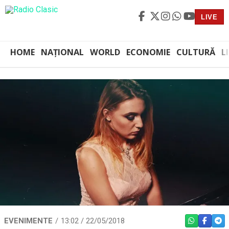
LIVE
HOME
NAȚIONAL
WORLD
ECONOMIE
CULTURĂ
L
EVENIMENTE
13:02 / 22/05/2018
WHATSAPP
FACEBO
TEL