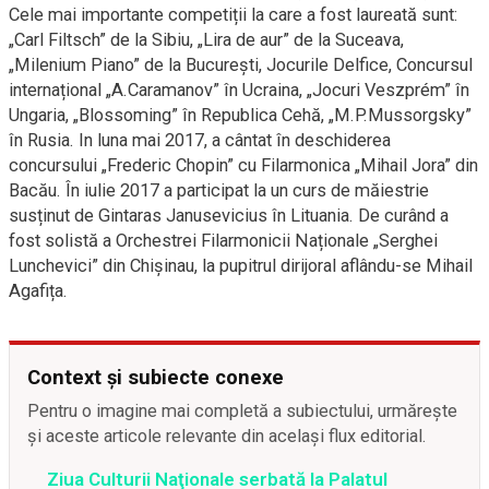
Cele mai importante competiții la care a fost laureată sunt:
„Carl Filtsch” de la Sibiu, „Lira de aur” de la Suceava,
„Milenium Piano” de la Bucureşti, Jocurile Delfice, Concursul
internațional „A.Caramanov” în Ucraina, „Jocuri Veszprém” în
Ungaria, „Blossoming” în Republica Cehă, „M.P.Mussorgsky”
în Rusia. In luna mai 2017, a cântat în deschiderea
concursului „Frederic Chopin” cu Filarmonica „Mihail Jora” din
Bacău. În iulie 2017 a participat la un curs de măiestrie
susținut de Gintaras Janusevicius în Lituania. De curând a
fost solistă a Orchestrei Filarmonicii Naționale „Serghei
Lunchevici” din Chișinau, la pupitrul dirijoral aflându-se Mihail
Agafița.
Context și subiecte conexe
Pentru o imagine mai completă a subiectului, urmărește
și aceste articole relevante din același flux editorial.
Ziua Culturii Naţionale serbată la Palatul