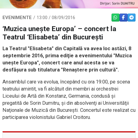
EVENIMENTE
13:00 / 08/09/2016
WHATSAPP
FACEBO
TEL
‘Muzica uneşte Europa’ – concert la
Teatrul ‘Elisabeta’ din București
La Teatrul "Elisabeta" din Capitală va avea loc astăzi, 8
septembrie 2016, prima ediţie a evenimentului "Muzica
uneşte Europa", concert care anul acesta se va
desfăşura sub titulatura "Renaştere prin cultură".
Ansamblul care va evolua, începând cu ora 19:00, pe scena
teatrului amintit, va fi alcătuit din membri ai orchestrei
Liceului de Artă din Konstanz, Germania, condusă şi
pregatită de Sorin Dumitru, și din absolvenţi ai Universităţii
Naţionale de Muzică din Bucureşti. Concertul este realizat cu
participarea violonistului Gabriel Croitoru.