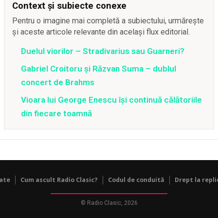
Context și subiecte conexe
Pentru o imagine mai completă a subiectului, urmărește
și aceste articole relevante din același flux editorial.
Duelul viorilor – Stradivarius sau Guarneri?
Gabriel Croitoru și Răzvan Suma – dublul
concert de Brahms
Vioara lui George Enescu îşi continuă călătoriile
din fiecare toamnă
tate
Cum ascult Radio Clasic?
Codul de conduită
Drept la repli
© Radio Clasic, 2026