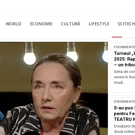
WORLD
ECONOMIE
CULTURĂ
LIFESTYLE
SCITECH
EVENIMENT
Turneul „
2025: Ra
– un tribu
și Occide
Seria de co
revine în R
nouă...
EVENIMENT
S-au pus 
pentru Fe
TEATRU 
Douăzeci de
două online