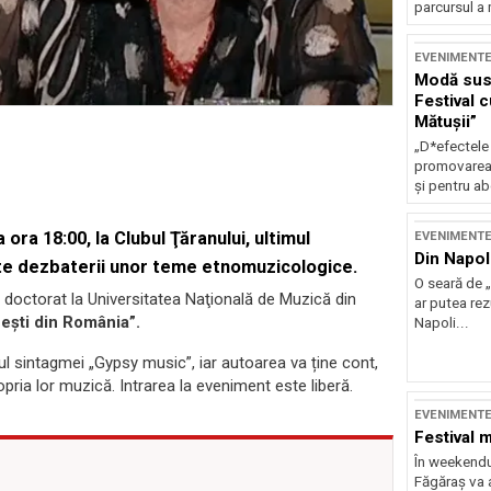
parcursul a 
EVENIMENT
Modă sust
Festival 
Mătușii”
„D*efectele
promovarea 
și pentru ab
ora 18:00, la Clubul Ţăranului, ultimul
EVENIMENT
Din Napol
ate dezbaterii unor teme etnomuzicologice.
O seară de „
 doctorat la Universitatea Naţională de Muzică din
ar putea re
neşti din România”.
Napoli...
sul sintagmei „Gypsy music”, iar autoarea va ține cont,
propria lor muzică. Intrarea la eveniment este liberă.
EVENIMENT
Festival 
În weekendu
Făgăraș va a