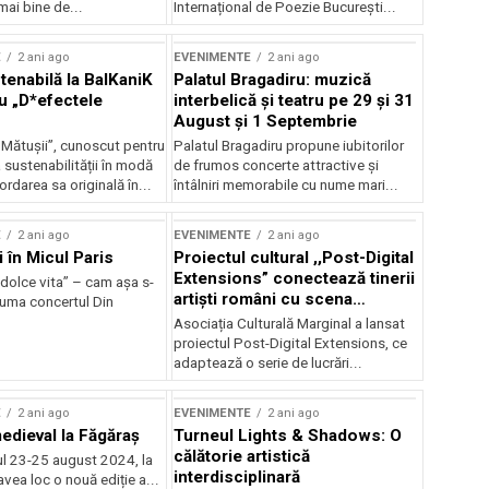
mai bine de...
Internațional de Poezie București...
E
2 ani ago
EVENIMENTE
2 ani ago
enabilă la BalKaniK
Palatul Bragadiru: muzică
cu „D*efectele
interbelică şi teatru pe 29 şi 31
August şi 1 Septembrie
 Mătușii”, cunoscut pentru
Palatul Bragadiru propune iubitorilor
sustenabilității în modă
de frumos concerte attractive şi
ordarea sa originală în...
întâlniri memorabile cu nume mari...
E
2 ani ago
EVENIMENTE
2 ani ago
i în Micul Paris
Proiectul cultural ,,Post-Digital
Extensions” conectează tinerii
dolce vita” – cam așa s-
artiști români cu scena
zuma concertul Din
internațională
Asociația Culturală Marginal a lansat
proiectul Post-Digital Extensions, ce
adaptează o serie de lucrări...
E
2 ani ago
EVENIMENTE
2 ani ago
medieval la Făgăraș
Turneul Lights & Shadows: O
călătorie artistică
l 23-25 august 2024, la
interdisciplinară
vea loc o nouă ediție a...