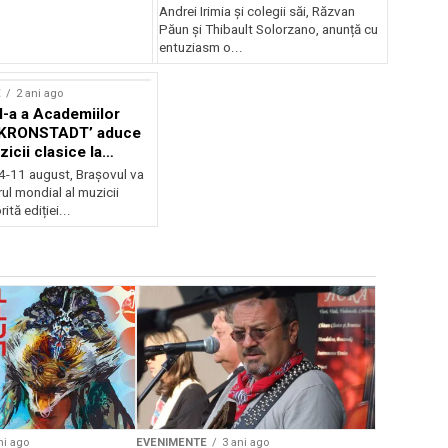
Andrei Irimia și colegii săi, Răzvan
Păun și Thibault Solorzano, anunță cu
entuziasm o...
E
2 ani ago
II-a a Academiilor
KRONSTADT’ aduce
zicii clasice la
 4-11 august, Brașovul va
ul mondial al muzicii
ită ediției...
EVENIMENTE
Weekend c
Teatru la 
eveniment
ni ago
EVENIMENTE
3 ani ago