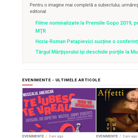
Pentru o imagine mai completă a subiectului, urmărește
editorial.
Filme nominalizate la Premiile Gopo 2019, 
MŢR
Horia-Roman Patapievici susține o conferin
Târgul Mărţişorului îşi deschide porţile la 
EVENIMENTE - ULTIMELE ARTICOLE
EVENIMENTE
3 ani ago
EVENIMENTE
3 ani ago