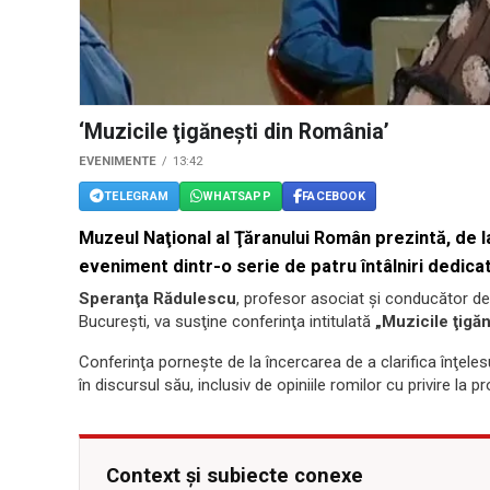
‘Muzicile ţigăneşti din România’
EVENIMENTE
13:42
TELEGRAM
WHATSAPP
FACEBOOK
Muzeul Naţional al Ţăranului Român prezintă, de la 
eveniment dintr-o serie de patru întâlniri dedic
Speranţa Rădulescu
, profesor asociat şi conducător de
Bucureşti, va susţine conferinţa intitulată
„Muzicile ţigă
Conferinţa porneşte de la încercarea de a clarifica înţele
în discursul său, inclusiv de opiniile romilor cu privire la 
Context și subiecte conexe