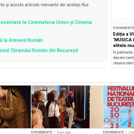
 și aceste articole relevante din același flux
prezentate la Cinemateca Union şi Cinema
EVENIMENT
Ediția a V
‘MUSICA 
ță la Ateneul Român
elitele mu
Muzeul Ţăranului Român din Bucureşti
Brașov
În perioada
deveni centr
clasice dator
EVENIMENTE
3 ani ago
EVENIMENTE
3 a