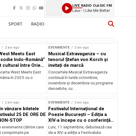
LIVE RADIO CLASIC FM
Lauv - I Like Me Better
SPORT
RADIO
E
2 ani ago
EVENIMENTE
2 ani ago
West Meets East
Musical Extravaganza – cu
psodie Indo-Română”
tenorul Ștefan von Korch și
t cultural între Orient
invitați de marcă
nt
ncerte West Meets East
Concertele Musical Extravaganza
omânia în 2025 cu o
continuă în lunile octombrie,
noiembrie şi decembrie cu programe
deosebite, cu...
E
2 ani ago
EVENIMENTE
2 ani ago
în vânzare biletele
Festivalul Internațional de
stivalul 25 DE ORE DE
Poezie București – Ediția a
NON-STOP
XIV-a începe cu o conferință
despre limba română
 evenimente (dintre care
Luni, 11 septembrie, debutează cea
susținută de Marco Lucchesi
) comprimate pe
de-a XIV-a ediție a Festivalului