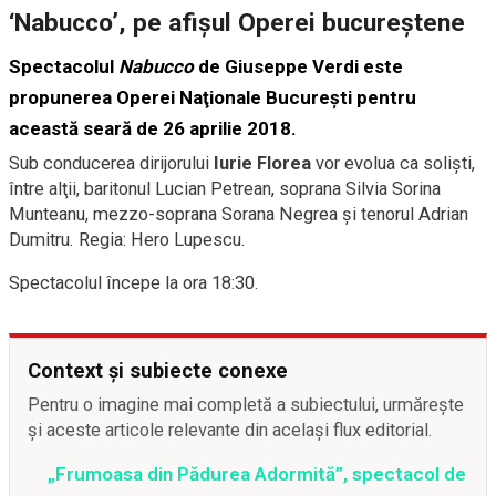
‘Nabucco’, pe afişul Operei bucureştene
Spectacolul
Nabucco
de Giuseppe Verdi este
propunerea Operei Naţionale Bucureşti pentru
această seară de 26 aprilie 2018.
Sub conducerea dirijorului
Iurie Florea
vor evolua ca solişti,
între alţii, baritonul Lucian Petrean, soprana Silvia Sorina
Munteanu, mezzo-soprana Sorana Negrea şi tenorul Adrian
Dumitru. Regia: Hero Lupescu.
Spectacolul începe la ora 18:30.
Context și subiecte conexe
Pentru o imagine mai completă a subiectului, urmărește
și aceste articole relevante din același flux editorial.
„Frumoasa din Pădurea Adormită”, spectacol de