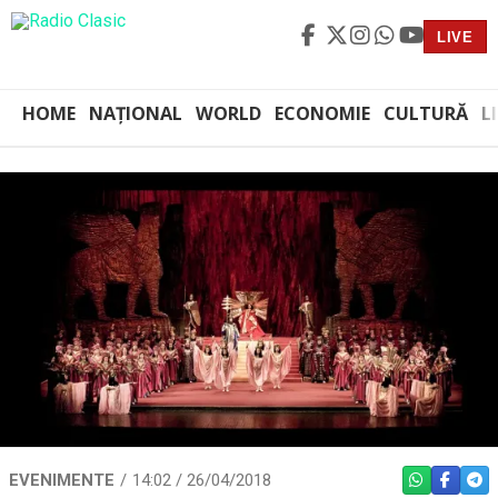
LIVE
HOME
NAȚIONAL
WORLD
ECONOMIE
CULTURĂ
L
EVENIMENTE
14:02 / 26/04/2018
WHATSAPP
FACEBO
TEL