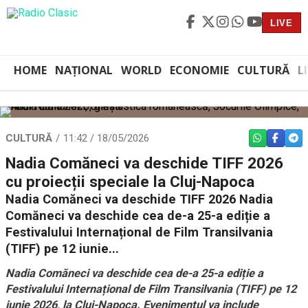
LIVE
HOME
NAȚIONAL
WORLD
ECONOMIE
CULTURĂ
L
CULTURĂ
11:42 / 18/05/2026
WHATSAPP
FACEBO
TEL
Nadia Comăneci va deschide TIFF 2026
cu proiecții speciale la Cluj-Napoca
Nadia Comăneci va deschide TIFF 2026 Nadia
Comăneci va deschide cea de-a 25-a ediție a
Festivalului Internațional de Film Transilvania
(TIFF) pe 12 iunie...
Nadia Comăneci va deschide cea de-a 25-a ediție a
Festivalului Internațional de Film Transilvania (TIFF) pe 12
iunie 2026, la Cluj-Napoca. Evenimentul va include