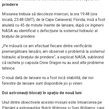
prindere
Misiunea trebuia să decoleze miercuri, la ora 19:48 (ora
locală, 23:48 GMT), de la Cape Canaveral, Florida, însă a fost
anulată cu 45 de minute înainte de lansare, după ce inginerii
NASA au identificat o defecțiune la sistemul hidraulic al
brațului de prindere.
„Pe măsură ce am efectuat fiecare dintre verificările
premergătoare lansării, am observat o problemă la sistemul
hidraulic al brațului de prindere”, a explicat NASA, subliniind
că racheta și capsula Crew Dragon nu au avut alte probleme
tehnice.
O nouă dată de lansare nu a fost încă stabilită, dar noi
ferestre de lansare sunt disponibile joi și vineri.
Doi astronauți blocați în spațiu de nouă luni
Unul dintre obiectivele acestei misiuni este întoarcerea pe
Pământ a astronauților Butch Wilmore și Suni Williams, care