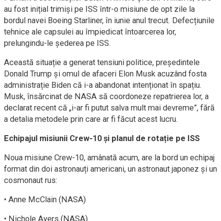
au fost inițial trimiși pe ISS într-o misiune de opt zile la
bordul navei Boeing Starliner, în iunie anul trecut. Defecțiunile
tehnice ale capsulei au împiedicat întoarcerea lor,
prelungindu-le șederea pe ISS.
Această situație a generat tensiuni politice, președintele
Donald Trump și omul de afaceri Elon Musk acuzând fosta
administrație Biden că i-a abandonat intenționat în spațiu.
Musk, însărcinat de NASA să coordoneze repatrierea lor, a
declarat recent că „i-ar fi putut salva mult mai devreme”, fără
a detalia metodele prin care ar fi făcut acest lucru.
Echipajul misiunii Crew-10 și planul de rotație pe ISS
Noua misiune Crew-10, amânată acum, are la bord un echipaj
format din doi astronauți americani, un astronaut japonez și un
cosmonaut rus:
• Anne McClain (NASA)
• Nichole Ayers (NASA)