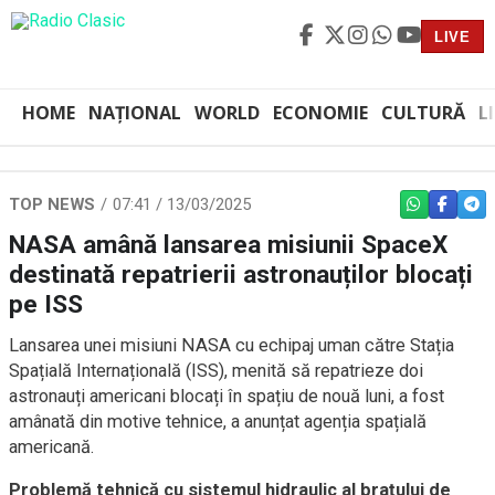
LIVE
HOME
NAȚIONAL
WORLD
ECONOMIE
CULTURĂ
L
TOP NEWS
07:41 / 13/03/2025
WHATSAPP
FACEBO
TEL
NASA amână lansarea misiunii SpaceX
destinată repatrierii astronauților blocați
pe ISS
Lansarea unei misiuni NASA cu echipaj uman către Stația
Spațială Internațională (ISS), menită să repatrieze doi
astronauți americani blocați în spațiu de nouă luni, a fost
amânată din motive tehnice, a anunțat agenția spațială
americană.
Problemă tehnică cu sistemul hidraulic al brațului de