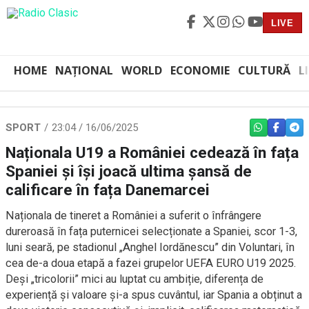
LIVE
HOME
NAȚIONAL
WORLD
ECONOMIE
CULTURĂ
L
SPORT
23:04 / 16/06/2025
WHATSAPP
FACEBO
TEL
Naționala U19 a României cedează în fața
Spaniei și își joacă ultima șansă de
calificare în fața Danemarcei
Naționala de tineret a României a suferit o înfrângere
dureroasă în fața puternicei selecționate a Spaniei, scor 1-3,
luni seară, pe stadionul „Anghel Iordănescu” din Voluntari, în
cea de-a doua etapă a fazei grupelor UEFA EURO U19 2025.
Deși „tricolorii” mici au luptat cu ambiție, diferența de
experiență și valoare și-a spus cuvântul, iar Spania a obținut a