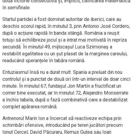
doua victorie consecutivă și, implicit, calificarea matematică
în semifinale.
Startul partidei a fost dominat autoritar de iberici, care au
deschis scorul rapid, în minutul 3, prin Antonio José Cordero,
după o acțiune rapidă în banda stângă. România a reușit
totuși să echilibreze jocul și a intrat mai motivată în repriza
secundă. În minutul 49, mijlocașul Luca Szimionaş a
restabilit egalitatea cu un șut plasat de la marginea careului,
readucând speranțele în tabăra română.
Entuziasmul însă nu a durat mult. Spania a preluat din nou
controlul și a punctat de două ori într-un interval de doar cinci
minute. În minutul 67, fundașul Jon Martín a fructificat un
corner bine executat, iar în minutul 72, Alejandro Monserrate
a închis tabela, după o fază combinativă care a destabilizat
complet apărarea română.
Antrenorul Marin Ion a încercat să reactiveze echipa prin
schimbări ofensive, introducând pe teren jucători precum
Ionuț Cercel, David Păcuraru, Remus Guțea sau Ioan