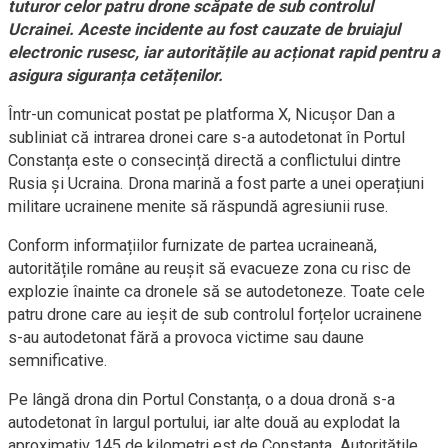
tuturor celor patru drone scăpate de sub controlul
Ucrainei. Aceste incidente au fost cauzate de bruiajul
electronic rusesc, iar autoritățile au acționat rapid pentru a
asigura siguranța cetățenilor.
Într-un comunicat postat pe platforma X, Nicușor Dan a
subliniat că intrarea dronei care s-a autodetonat în Portul
Constanța este o consecință directă a conflictului dintre
Rusia și Ucraina. Drona marină a fost parte a unei operațiuni
militare ucrainene menite să răspundă agresiunii ruse.
Conform informațiilor furnizate de partea ucraineană,
autoritățile române au reușit să evacueze zona cu risc de
explozie înainte ca dronele să se autodetoneze. Toate cele
patru drone care au ieșit de sub controlul forțelor ucrainene
s-au autodetonat fără a provoca victime sau daune
semnificative.
Pe lângă drona din Portul Constanța, o a doua dronă s-a
autodetonat în largul portului, iar alte două au explodat la
aproximativ 145 de kilometri est de Constanța. Autoritățile