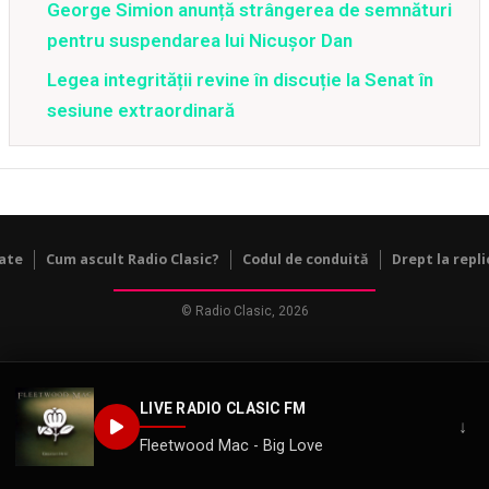
George Simion anunță strângerea de semnături
pentru suspendarea lui Nicușor Dan
Legea integrității revine în discuție la Senat în
sesiune extraordinară
tate
Cum ascult Radio Clasic?
Codul de conduită
Drept la repli
© Radio Clasic, 2026
LIVE RADIO CLASIC FM
↓
Fleetwood Mac - Big Love