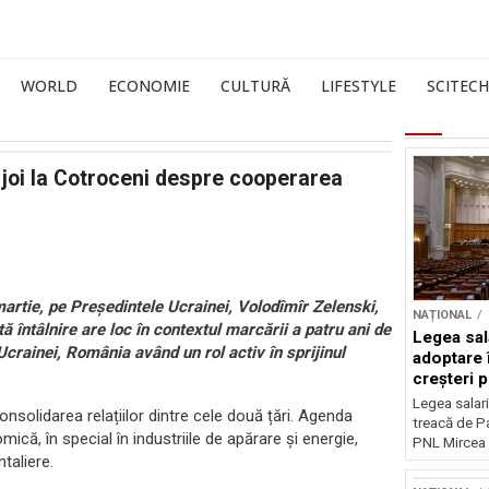
WORLD
ECONOMIE
CULTURĂ
LIFESTYLE
SCITECH
 joi la Cotroceni despre cooperarea
martie, pe Președintele Ucrainei, Volodîmîr Zelenski,
NAȚIONAL
tă întâlnire are loc în contextul marcării a patru ani de
Legea sal
Ucrainei, România având un rol activ în sprijinul
adoptare 
creșteri p
Legea salari
nsolidarea relațiilor dintre cele două țări. Agenda
treacă de P
că, în special în industriile de apărare și energie,
PNL Mircea 
taliere.