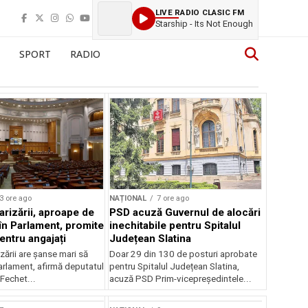
LIVE RADIO CLASIC FM
Starship - Its Not Enough
SPORT
RADIO
3 ore ago
NAȚIONAL
7 ore ago
arizării, aproape de
PSD acuză Guvernul de alocări
în Parlament, promite
inechitabile pentru Spitalul
entru angajați
Județean Slatina
zării are șanse mari să
Doar 29 din 130 de posturi aprobate
arlament, afirmă deputatul
pentru Spitalul Județean Slatina,
Fechet...
acuză PSD Prim-vicepreședintele...