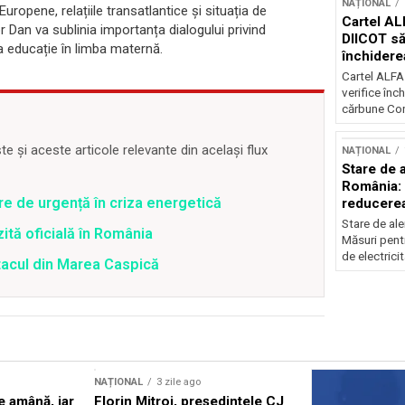
NAȚIONAL
Europene, relațiile transatlantice și situația de
Cartel AL
 Dan va sublinia importanța dialogului privind
DIICOT să
la educație în limba maternă.
închidere
cărbune
Cartel ALFA
verifice înc
cărbune Con
 și aceste articole relevante din același flux
NAȚIONAL
Stare de a
România: 
re de urgență în criza energetică
reducere
electricit
Stare de ale
zită oficială în România
Măsuri pent
de electricit
atacul din Marea Caspică
NAȚIONAL
3 zile ago
se amână, iar
Florin Mitroi, preşedintele CJ