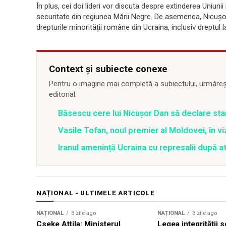
În plus, cei doi lideri vor discuta despre extinderea Uniunii 
securitate din regiunea Mării Negre. De asemenea, Nicușor
drepturile minorității române din Ucraina, inclusiv dreptul 
Context și subiecte conexe
Pentru o imagine mai completă a subiectului, urmărește
editorial.
Băsescu cere lui Nicușor Dan să declare sta
Vasile Tofan, noul premier al Moldovei, în vi
Iranul amenință Ucraina cu represalii după 
NAȚIONAL - ULTIMELE ARTICOLE
NAȚIONAL
3 zile ago
NAȚIONAL
3 zile ago
Cseke Attila: Ministerul
Legea integrității 