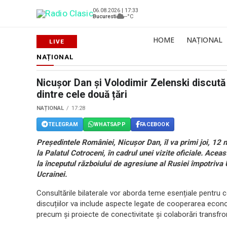
06.08.2026 | 17:33
Bucuresti
--°C
HOME
NAȚIONAL
NAȚIONAL
Nicușor Dan și Volodimir Zelenski discută
dintre cele două țări
NAȚIONAL
17:28
TELEGRAM
WHATSAPP
FACEBOOK
Președintele României, Nicușor Dan, îl va primi joi, 12 
la Palatul Cotroceni, în cadrul unei vizite oficiale. Aceas
la începutul războiului de agresiune al Rusiei împotriva 
Ucrainei.
Consultările bilaterale vor aborda teme esențiale pentru co
discuțiilor va include aspecte legate de cooperarea economi
precum și proiecte de conectivitate și colaborări transfron