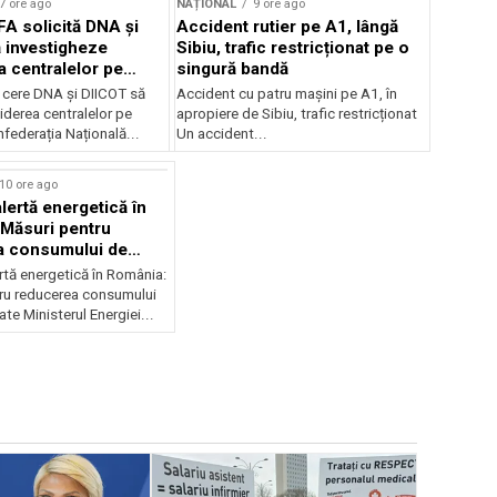
7 ore ago
NAȚIONAL
9 ore ago
FA solicită DNA și
Accident rutier pe A1, lângă
 investigheze
Sibiu, trafic restricționat pe o
a centralelor pe
singură bandă
 cere DNA și DIICOT să
Accident cu patru mașini pe A1, în
hiderea centralelor pe
apropiere de Sibiu, trafic restricționat
federația Națională...
Un accident...
10 ore ago
lertă energetică în
Măsuri pentru
a consumului de
ate
rtă energetică în România:
ru reducerea consumului
ate Ministerul Energiei...
NAȚIONAL
MApN a de