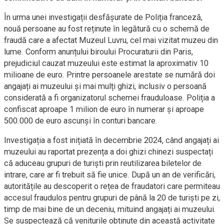
În urma unei investigații desfășurate de Poliția franceză,
nouă persoane au fost reținute în legătură cu o schemă de
fraudă care a afectat Muzeul Luvru, cel mai vizitat muzeu din
lume. Conform anunțului biroului Procuraturii din Paris,
prejudiciul cauzat muzeului este estimat la aproximativ 10
milioane de euro. Printre persoanele arestate se numără doi
angajați ai muzeului și mai mulți ghizi, inclusiv o persoană
considerată a fi organizatorul schemei frauduloase. Poliția a
confiscat aproape 1 milion de euro în numerar și aproape
500.000 de euro ascunși în conturi bancare.
Investigația a fost inițiată în decembrie 2024, când angajați ai
muzeului au raportat prezența a doi ghizi chinezi suspectați
că aduceau grupuri de turiști prin reutilizarea biletelor de
intrare, care ar fi trebuit să fie unice. După un an de verificări,
autoritățile au descoperit o rețea de fraudatori care permiteau
accesul fraudulos pentru grupuri de până la 20 de turiști pe zi,
timp de mai bine de un deceniu, mituind angajați ai muzeului.
Se suspectează că veniturile obținute din această activitate