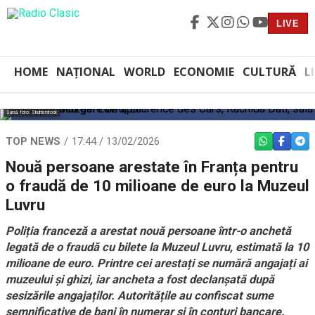
LIVE
HOME
NAȚIONAL
WORLD
ECONOMIE
CULTURĂ
L
Sursă foto: Shutterstock
TOP NEWS
17:44 / 13/02/2026
WHATSAPP
FACEBO
TEL
Nouă persoane arestate în Franța pentru
o fraudă de 10 milioane de euro la Muzeul
Luvru
Poliția franceză a arestat nouă persoane într-o anchetă
legată de o fraudă cu bilete la Muzeul Luvru, estimată la 10
milioane de euro. Printre cei arestați se numără angajați ai
muzeului și ghizi, iar ancheta a fost declanșată după
sesizările angajaților. Autoritățile au confiscat sume
semnificative de bani în numerar și în conturi bancare.