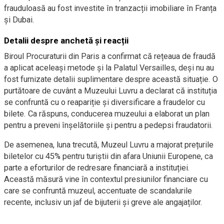
frauduloasă au fost investite în tranzacții imobiliare în Franța
și Dubai.
Detalii despre anchetă și reacții
Biroul Procuraturii din Paris a confirmat că rețeaua de fraudă
a aplicat aceleași metode și la Palatul Versailles, deși nu au
fost furnizate detalii suplimentare despre această situație. O
purtătoare de cuvânt a Muzeului Luvru a declarat că instituția
se confruntă cu o reapariție și diversificare a fraudelor cu
bilete. Ca răspuns, conducerea muzeului a elaborat un plan
pentru a preveni înșelătoriile și pentru a pedepsi fraudatorii.
De asemenea, luna trecută, Muzeul Luvru a majorat prețurile
biletelor cu 45% pentru turiștii din afara Uniunii Europene, ca
parte a eforturilor de redresare financiară a instituției.
Această măsură vine în contextul presiunilor financiare cu
care se confruntă muzeul, accentuate de scandalurile
recente, inclusiv un jaf de bijuterii și greve ale angajaților.