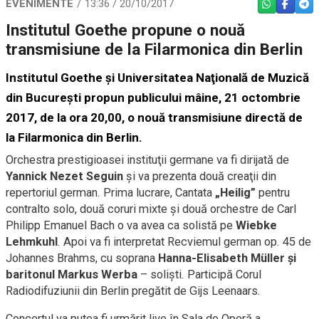
EVENIMENTE
13:36 / 20/10/2017
WHATSAPP
FACEBO
TEL
Institutul Goethe propune o nouă
transmisiune de la Filarmonica din Berlin
Institutul Goethe şi Universitatea Naţională de Muzică
din Bucureşti propun publicului mâine, 21 octombrie
2017, de la ora 20,00, o nouă transmisiune directă de
la Filarmonica din Berlin.
Orchestra prestigioasei instituţii germane va fi dirijată de
Yannick Nezet Seguin
şi va prezenta două creaţii din
repertoriul german. Prima lucrare, Cantata
„Heilig”
pentru
contralto solo, două coruri mixte şi două orchestre de Carl
Philipp Emanuel Bach o va avea ca solistă pe
Wiebke
Lehmkuhl
. Apoi va fi interpretat Recviemul german op. 45 de
Johannes Brahms, cu soprana
Hanna-Elisabeth Müller şi
baritonul Markus Werba
– solişti. Participă Corul
Radiodifuziunii din Berlin pregătit de Gijs Leenaars.
Concertul va putea fi urmărit live în Sala de Operă a