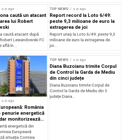
o zi ago
TOP NEWS
o zi ago
ona caută un atacant
Report record la Loto 6/49:
area lui Robert
peste 9,3 milioane de euro la
wski
extragerea de joi
a caută atacant după
Report uriaș la Loto 6/49: peste 9,3
i Robert Lewandowski FC
milioane de euro la extragerea de
 află în...
joi...
TOP NEWS
o zi ago
Diana Buzoianu trimite Corpul
de Control la Garda de Mediu
din cinci județe
Diana Buzoianu trimite Corpul de
Control la Garda de Mediu din 5
județe Diana...
o zi ago
Europeană: România
o penurie energetică
 dar monitorizează
ertă energetică din
omisia Europeană
ză situația Comisia