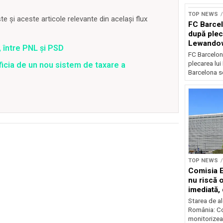
TOP NEWS
 și aceste articole relevante din același flux
FC Barcel
după plec
Lewando
 între PNL și PSD
FC Barcelon
plecarea lu
ficia de un nou sistem de taxare a
Barcelona se
TOP NEWS
Comisia 
nu riscă 
imediată,
situația
Starea de al
România: C
monitorizea