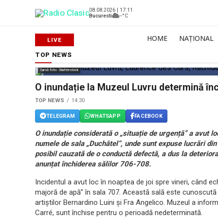
08.08.2026 | 17:11
Bucuresti
--°C
HOME
NAȚIONAL
TOP NEWS
Sursă foto: Shutterstock
O inundație la Muzeul Luvru determină în
TOP NEWS
14:30
TELEGRAM
WHATSAPP
FACEBOOK
O inundație considerată o „situație de urgență” a avut 
numele de sala „Duchâtel”, unde sunt expuse lucrări din 
posibil cauzată de o conductă defectă, a dus la deteriora
anunțat închiderea sălilor 706-708.
Incidentul a avut loc în noaptea de joi spre vineri, când 
majoră de apă” în sala 707. Această sală este cunoscută pe
artiștilor Bernardino Luini și Fra Angelico. Muzeul a informa
Carré, sunt închise pentru o perioadă nedeterminată.