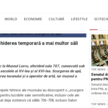
WORLD
ECONOMIE
CULTURĂ
LIFESTYLE
SCITECH
chiderea temporară a mai multor săli
loc la Muzeul Luvru, afectând sala 707, cunoscută sub
TOP NEWS
secolele al XV-lea și al XVI-lea. Scurgerea de apă,
Senatul d
rea tavanului și a operelor de artă, iar muzeul a
pentru PN
Senatul dez
între PNL ș
echipele tehnice ale muzeului au descoperit o „scurgere
ordinea de z
ntru lucrările sale semnificative, inclusiv cele ale
t deja vizitatorii că sălile 706-708, inclusiv Salon
TOP NEWS