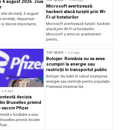
TOP NEWS
19 ore ago
4 august 2026. Ziua
Microsoft avertizează:
r
hackerii atacă turiștii prin Wi-
ilei de marți, 4 august
Fi-ul hotelurilor
revelații, răspunsuri
Microsoft avertizează turiștii: hackerii
și decizii importante...
atacă prin Wi-Fi-ul hotelurilor
Microsoft a emis un avertisment
pentru...
TOP NEWS
o zi ago
Bolojan: România nu va avea
scumpiri la energie sau
restricții în transportul public
Bolojan: Nu luăm în calcul scumpirea
energiei sau restricții pentru populație
Premierul interimar Ilie...
o zi ago
ontestă decizia
din Bruxelles privind
 vaccin Pfizer
testă o hotărâre a unui
 Bruxelles privind dozele
izer...