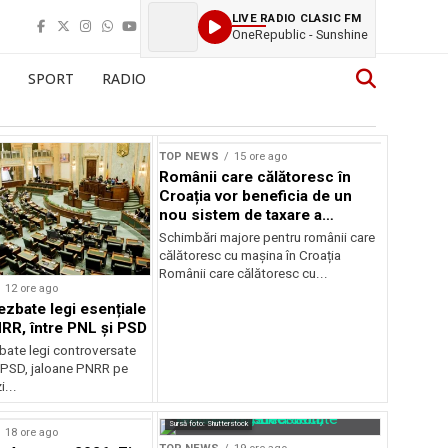
LIVE RADIO CLASIC FM
OneRepublic - Sunshine
SPORT
RADIO
TOP NEWS
15 ore ago
Românii care călătoresc în
Croația vor beneficia de un
nou sistem de taxare a
autostrăzilor
Schimbări majore pentru românii care
călătoresc cu mașina în Croația
Românii care călătoresc cu...
12 ore ago
ezbate legi esențiale
RR, între PNL și PSD
bate legi controversate
i PSD, jaloane PNRR pe
i...
Sursă foto: Shutterstock
18 ore ago