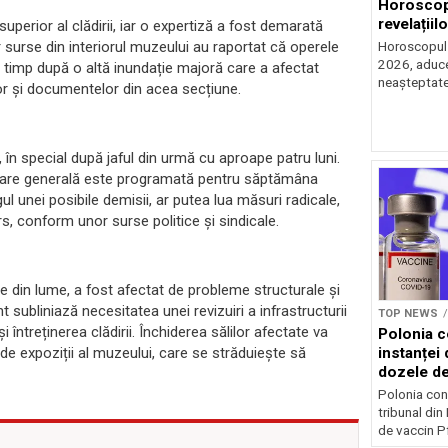
Horoscop 
revelațiilo
perior al clădirii, iar o expertiză a fost demarată
ar surse din interiorul muzeului au raportat că operele
Horoscopul z
2026, aduce 
rt timp după o altă inundație majoră care a afectat
neașteptate 
lor și documentelor din acea secțiune.
, în special după jaful din urmă cu aproape patru luni.
dunare generală este programată pentru săptămâna
agul unei posibile demisii, ar putea lua măsuri radicale,
s, conform unor surse politice și sindicale.
ale din lume, a fost afectat de probleme structurale și
t subliniază necesitatea unei revizuiri a infrastructurii
TOP NEWS
 întreținerea clădirii. Închiderea sălilor afectate va
Polonia c
instanței 
de expoziții al muzeului, care se străduiește să
dozele de
Polonia con
tribunal din
de vaccin Pf