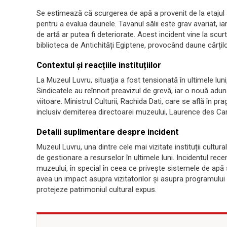
Se estimează că scurgerea de apă a provenit de la etajul su
pentru a evalua daunele. Tavanul sălii este grav avariat, i
de artă ar putea fi deteriorate. Acest incident vine la scu
biblioteca de Antichități Egiptene, provocând daune cărți
Contextul și reacțiile instituțiilor
La Muzeul Luvru, situația a fost tensionată în ultimele luni
Sindicatele au reînnoit preavizul de grevă, iar o nouă a
viitoare. Ministrul Culturii, Rachida Dati, care se află în pr
inclusiv demiterea directoarei muzeului, Laurence des Car
Detalii suplimentare despre incident
Muzeul Luvru, una dintre cele mai vizitate instituții cultur
de gestionare a resurselor în ultimele luni. Incidentul recen
muzeului, în special în ceea ce privește sistemele de apă și
avea un impact asupra vizitatorilor și asupra programului 
protejeze patrimoniul cultural expus.