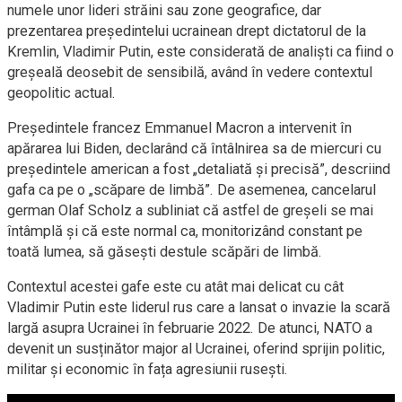
numele unor lideri străini sau zone geografice, dar
prezentarea președintelui ucrainean drept dictatorul de la
Kremlin, Vladimir Putin, este considerată de analiști ca fiind o
greșeală deosebit de sensibilă, având în vedere contextul
geopolitic actual.
Președintele francez Emmanuel Macron a intervenit în
apărarea lui Biden, declarând că întâlnirea sa de miercuri cu
președintele american a fost „detaliată și precisă”, descriind
gafa ca pe o „scăpare de limbă”. De asemenea, cancelarul
german Olaf Scholz a subliniat că astfel de greșeli se mai
întâmplă și că este normal ca, monitorizând constant pe
toată lumea, să găsești destule scăpări de limbă.
Contextul acestei gafe este cu atât mai delicat cu cât
Vladimir Putin este liderul rus care a lansat o invazie la scară
largă asupra Ucrainei în februarie 2022. De atunci, NATO a
devenit un susținător major al Ucrainei, oferind sprijin politic,
militar și economic în fața agresiunii rusești.