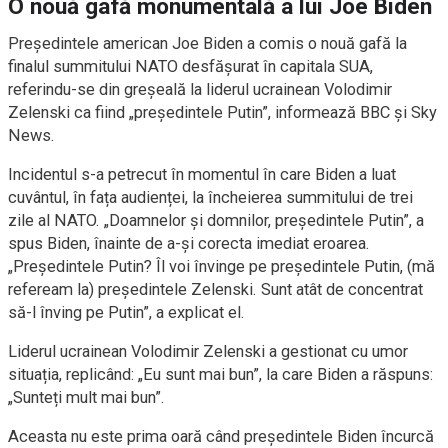
O nouă gafă monumentală a lui Joe Biden
Președintele american Joe Biden a comis o nouă gafă la
finalul summitului NATO desfășurat în capitala SUA,
referindu-se din greșeală la liderul ucrainean Volodimir
Zelenski ca fiind „președintele Putin”, informează BBC și Sky
News.
Incidentul s-a petrecut în momentul în care Biden a luat
cuvântul, în fața audienței, la încheierea summitului de trei
zile al NATO. „Doamnelor și domnilor, președintele Putin”, a
spus Biden, înainte de a-și corecta imediat eroarea.
„Președintele Putin? Îl voi învinge pe președintele Putin, (mă
refeream la) președintele Zelenski. Sunt atât de concentrat
să-l înving pe Putin”, a explicat el.
Liderul ucrainean Volodimir Zelenski a gestionat cu umor
situația, replicând: „Eu sunt mai bun”, la care Biden a răspuns:
„Sunteți mult mai bun”.
Aceasta nu este prima oară când președintele Biden încurcă