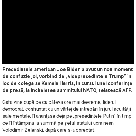
Preşedintele american Joe Biden a avut un nou moment
de confuzie joi, vorbind de „vicepreşedintele Trump” în
loc de colega sa Kamala Harris, în cursul unei conferinţe
de presă, la încheierea summitului NATO, relatează AFP.
Gafa vine după ce cu câteva ore mai devreme, liderul
democrat, confruntat cu un vârtej de întrebări în jurul acuităţii
sale mentale, îl anunţase deja pe „preşedintele Putin” în timp
ce îl întâmpina la summit pe şeful statului ucrainean
Volodimir Zelenski, după care s-a corectat.