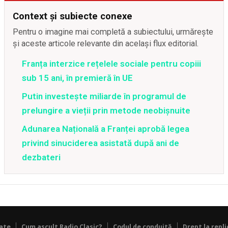
Context și subiecte conexe
Pentru o imagine mai completă a subiectului, urmărește
și aceste articole relevante din același flux editorial.
Franța interzice rețelele sociale pentru copiii
sub 15 ani, în premieră în UE
Putin investește miliarde în programul de
prelungire a vieții prin metode neobișnuite
Adunarea Națională a Franței aprobă legea
privind sinuciderea asistată după ani de
dezbateri
tate
Cum ascult Radio Clasic?
Codul de conduită
Drept la repli