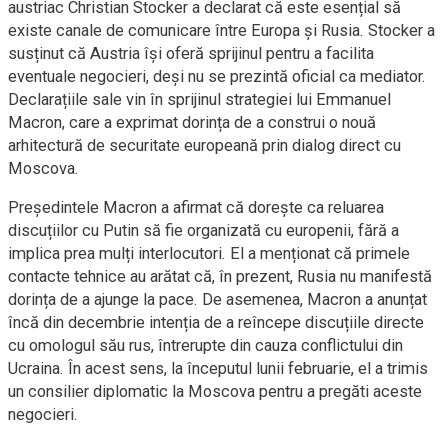
austriac Christian Stocker a declarat că este esențial să
existe canale de comunicare între Europa și Rusia. Stocker a
susținut că Austria își oferă sprijinul pentru a facilita
eventuale negocieri, deși nu se prezintă oficial ca mediator.
Declarațiile sale vin în sprijinul strategiei lui Emmanuel
Macron, care a exprimat dorința de a construi o nouă
arhitectură de securitate europeană prin dialog direct cu
Moscova.
Președintele Macron a afirmat că dorește ca reluarea
discuțiilor cu Putin să fie organizată cu europenii, fără a
implica prea mulți interlocutori. El a menționat că primele
contacte tehnice au arătat că, în prezent, Rusia nu manifestă
dorința de a ajunge la pace. De asemenea, Macron a anunțat
încă din decembrie intenția de a reîncepe discuțiile directe
cu omologul său rus, întrerupte din cauza conflictului din
Ucraina. În acest sens, la începutul lunii februarie, el a trimis
un consilier diplomatic la Moscova pentru a pregăti aceste
negocieri.