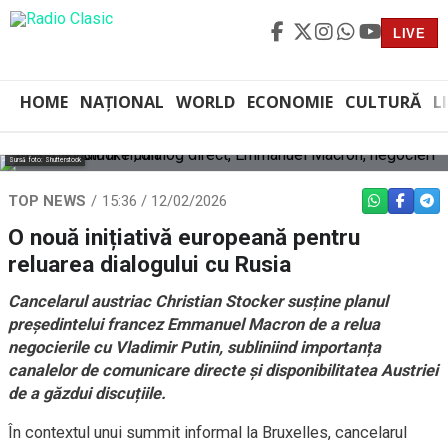
LIVE
HOME
NAȚIONAL
WORLD
ECONOMIE
CULTURĂ
L
Sursă foto: Shutterstock
TOP NEWS
15:36 / 12/02/2026
WHATSAPP
FACEBO
TEL
O nouă inițiativă europeană pentru
reluarea dialogului cu Rusia
Cancelarul austriac Christian Stocker susține planul
președintelui francez Emmanuel Macron de a relua
negocierile cu Vladimir Putin, subliniind importanța
canalelor de comunicare directe și disponibilitatea Austriei
de a găzdui discuțiile.
În contextul unui summit informal la Bruxelles, cancelarul