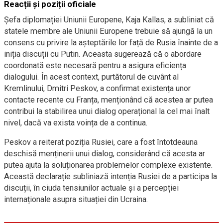
Reacții și poziții oficiale
Șefa diplomației Uniunii Europene, Kaja Kallas, a subliniat că
statele membre ale Uniunii Europene trebuie să ajungă la un
consens cu privire la așteptările lor față de Rusia înainte de a
iniția discuții cu Putin. Aceasta sugerează că o abordare
coordonată este necesară pentru a asigura eficiența
dialogului. În acest context, purtătorul de cuvânt al
Kremlinului, Dmitri Peskov, a confirmat existența unor
contacte recente cu Franța, menționând că acestea ar putea
contribui la stabilirea unui dialog operațional la cel mai înalt
nivel, dacă va exista voința de a continua.
Peskov a reiterat poziția Rusiei, care a fost întotdeauna
deschisă menținerii unui dialog, considerând că acesta ar
putea ajuta la soluționarea problemelor complexe existente.
Această declarație subliniază intenția Rusiei de a participa la
discuții, în ciuda tensiunilor actuale și a percepției
internaționale asupra situației din Ucraina.