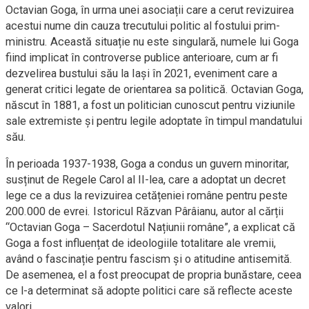
Octavian Goga, în urma unei asociații care a cerut revizuirea
acestui nume din cauza trecutului politic al fostului prim-
ministru. Această situație nu este singulară, numele lui Goga
fiind implicat în controverse publice anterioare, cum ar fi
dezvelirea bustului său la Iași în 2021, eveniment care a
generat critici legate de orientarea sa politică. Octavian Goga,
născut în 1881, a fost un politician cunoscut pentru viziunile
sale extremiste și pentru legile adoptate în timpul mandatului
său.
În perioada 1937-1938, Goga a condus un guvern minoritar,
susținut de Regele Carol al II-lea, care a adoptat un decret
lege ce a dus la revizuirea cetățeniei române pentru peste
200.000 de evrei. Istoricul Răzvan Pârâianu, autor al cărții
“Octavian Goga – Sacerdotul Națiunii române”, a explicat că
Goga a fost influențat de ideologiile totalitare ale vremii,
având o fascinație pentru fascism și o atitudine antisemită.
De asemenea, el a fost preocupat de propria bunăstare, ceea
ce l-a determinat să adopte politici care să reflecte aceste
valori.