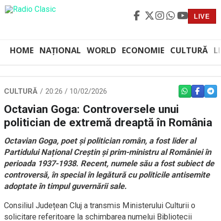
LIVE
HOME
NAȚIONAL
WORLD
ECONOMIE
CULTURĂ
L
CULTURĂ
20:26 / 10/02/2026
WHATSAPP
FACEBO
TEL
Octavian Goga: Controversele unui
politician de extremă dreaptă în România
Octavian Goga, poet și politician român, a fost lider al
Partidului Național Creștin și prim-ministru al României în
perioada 1937-1938. Recent, numele său a fost subiect de
controversă, în special în legătură cu politicile antisemite
adoptate în timpul guvernării sale.
Consiliul Județean Cluj a transmis Ministerului Culturii o
solicitare referitoare la schimbarea numelui Bibliotecii