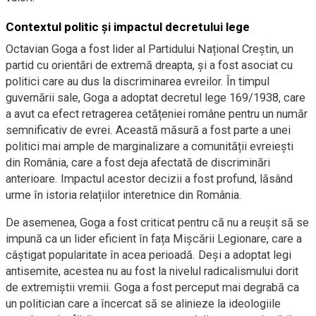
Contextul politic și impactul decretului lege
Octavian Goga a fost lider al Partidului Național Creștin, un
partid cu orientări de extremă dreapta, și a fost asociat cu
politici care au dus la discriminarea evreilor. În timpul
guvernării sale, Goga a adoptat decretul lege 169/1938, care
a avut ca efect retragerea cetățeniei române pentru un număr
semnificativ de evrei. Această măsură a fost parte a unei
politici mai ample de marginalizare a comunității evreiești
din România, care a fost deja afectată de discriminări
anterioare. Impactul acestor decizii a fost profund, lăsând
urme în istoria relațiilor interetnice din România.
De asemenea, Goga a fost criticat pentru că nu a reușit să se
impună ca un lider eficient în fața Mișcării Legionare, care a
câștigat popularitate în acea perioadă. Deși a adoptat legi
antisemite, acestea nu au fost la nivelul radicalismului dorit
de extremiștii vremii. Goga a fost perceput mai degrabă ca
un politician care a încercat să se alinieze la ideologiile