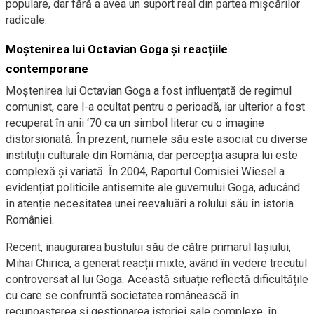
populare, dar fără a avea un suport real din partea mișcărilor
radicale.
Moștenirea lui Octavian Goga și reacțiile
contemporane
Moștenirea lui Octavian Goga a fost influențată de regimul
comunist, care l-a ocultat pentru o perioadă, iar ulterior a fost
recuperat în anii ‘70 ca un simbol literar cu o imagine
distorsionată. În prezent, numele său este asociat cu diverse
instituții culturale din România, dar percepția asupra lui este
complexă și variată. În 2004, Raportul Comisiei Wiesel a
evidențiat politicile antisemite ale guvernului Goga, aducând
în atenție necesitatea unei reevaluări a rolului său în istoria
României.
Recent, inaugurarea bustului său de către primarul Iașiului,
Mihai Chirica, a generat reacții mixte, având în vedere trecutul
controversat al lui Goga. Această situație reflectă dificultățile
cu care se confruntă societatea românească în
recunoașterea și gestionarea istoriei sale complexe, în