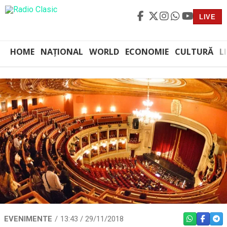
LIVE
HOME
NAȚIONAL
WORLD
ECONOMIE
CULTURĂ
L
EVENIMENTE
13:43 / 29/11/2018
WHATSAPP
FACEBO
TEL