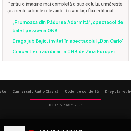
Pentru o imagine mai completă a subiectului, urmărește
și aceste articole relevante din același flux editorial.
„Frumoasa din Pădurea Adormită”, spectacol de
balet pe scena ONB
Dragoljub Bajic, invitat în spectacolul „Don Carlo”
Concert extraordinar la ONB de Ziua Europei
tate
Cum ascult Radio Clasic?
Codul de conduită
Drept la repli
© Radio Clasic, 2026