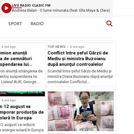
LIVE RADIO CLASIC FM
Andreea Balan - O lume minunata (feat. Ella Maya & Clara)
SPORT
RADIO
6 ore ago
TOP NEWS
6 ore ago
imion anunță
Conflict între şeful Gărzii de
a de semnături
Mediu şi ministra Buzoianu
spendarea lui
după anunţul controalelor
Dan
on anunță strângerea de
Scandal între şeful Gărzii de Mediu şi
entru suspendarea lui
ministra Diana Buzoianu după anunţul
 Liderul AUR, George...
controalelor Conflictul...
rstock
6 ore ago
in 12 august va
mporar producția de
olară în Europa
 12 august va reduce
 energie solară în Europa