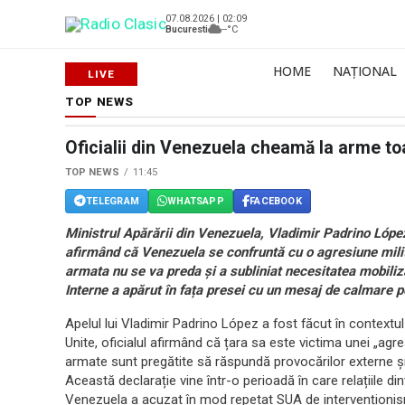
07.08.2026 | 02:09
Bucuresti
--°C
HOME
NAȚIONAL
TOP NEWS
Oficialii din Venezuela cheamă la arme toa
TOP NEWS
11:45
TELEGRAM
WHATSAPP
FACEBOOK
Ministrul Apărării din Venezuela, Vladimir Padrino López,
afirmând că Venezuela se confruntă cu o agresiune milit
armata nu se va preda și a subliniat necesitatea mobiliză
Interne a apărut în fața presei cu un mesaj de calmare p
Apelul lui Vladimir Padrino López a fost făcut în contextu
Unite, oficialul afirmând că țara sa este victima unei „agres
armate sunt pregătite să răspundă provocărilor externe și a
Această declarație vine într-o perioadă în care relațiile di
Venezuela a acuzat în mod repetat SUA de intervenționi