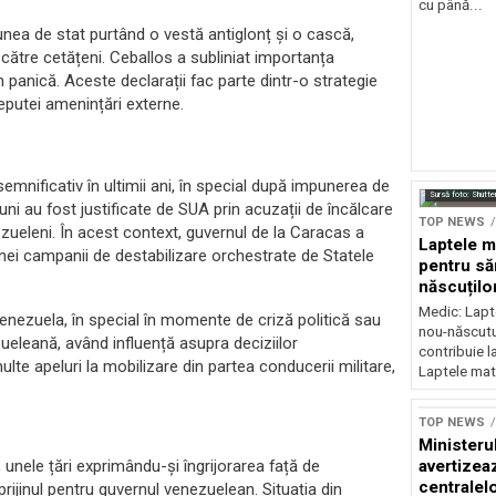
cu până...
iunea de stat purtând o vestă antiglonț și o cască,
 către cetățeni. Ceballos a subliniat importanța
în panică. Aceste declarații fac parte dintr-o strategie
eputei amenințări externe.
semnificativ în ultimii ani, în special după impunerea de
Sursă foto: Shutte
 au fost justificate de SUA prin acuzații de încălcare
TOP NEWS
nezueleni. În acest context, guvernul de la Caracas a
Laptele m
nei campanii de destabilizare orchestrate de Statele
pentru să
născuților
neurolog
Medic: Lapt
Venezuela, în special în momente de criză politică sau
nou-născutul
ueleană, având influență asupra deciziilor
contribuie l
te apeluri la mobilizare din partea conducerii militare,
Laptele mat
TOP NEWS
Ministeru
avertizea
, unele țări exprimându-și îngrijorarea față de
centralel
prijinul pentru guvernul venezuelean. Situația din