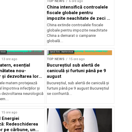
TOP NEWS
6 ore ago
China intensifică controalele
fiscale globale pentru
impozite neachitate de zeci de
ani
China extinde controalele fiscale
globale pentru impozite neachitate
China a demarat o campanie
globală...
rstock
Sursă foto: Shutterstock
13 ore ago
TOP NEWS
15 ore ago
atern, esențial
Bucureștiul sub alertă de
nătatea nou-
caniculă și furtuni până pe 9
 și dezvoltarea lor
august
ică
ele matern protejează
Bucureștiul, sub alertă de caniculă și
 împotriva infecţiilor şi
furtuni până pe 9 august Bucureștiul
a dezvoltarea neurologică
se confruntă...
ern...
15 ore ago
l Energiei
ză: Redeschiderea
or pe cărbune, un