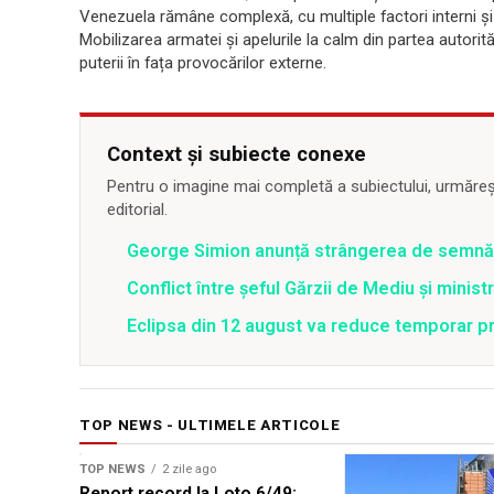
Venezuela rămâne complexă, cu multiple factori interni și 
Mobilizarea armatei și apelurile la calm din partea autorităț
puterii în fața provocărilor externe.
Context și subiecte conexe
Pentru o imagine mai completă a subiectului, urmărește
editorial.
George Simion anunță strângerea de semnăt
Conflict între şeful Gărzii de Mediu şi minis
Eclipsa din 12 august va reduce temporar pr
TOP NEWS - ULTIMELE ARTICOLE
TOP NEWS
2 zile ago
Report record la Loto 6/49: