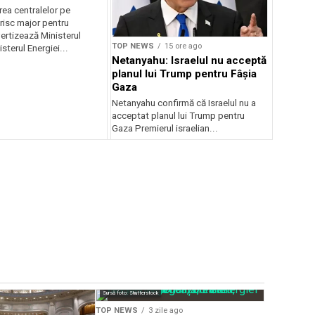
r pentru România
ea centralelor pe
risc major pentru
ertizează Ministerul
TOP NEWS
15 ore ago
sterul Energiei...
Netanyahu: Israelul nu acceptă
planul lui Trump pentru Fâșia
Gaza
Netanyahu confirmă că Israelul nu a
acceptat planul lui Trump pentru
Gaza Premierul israelian...
Sursă foto: Shutte
Sursă foto: Shutterstock
TOP NEWS
TOP NEWS
3 zile ago
Val de că