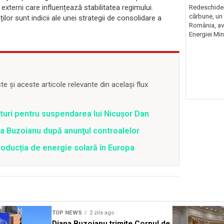
risc majo
externi care influențează stabilitatea regimului.
Redeschider
cărbune, un 
ilor sunt indicii ale unei strategii de consolidare a
România, av
Energiei Mini
 și aceste articole relevante din același flux
uri pentru suspendarea lui Nicușor Dan
tra Buzoianu după anunţul controalelor
oducția de energie solară în Europa
TOP NEWS
2 zile ago
Diana Buzoianu trimite Corpul de