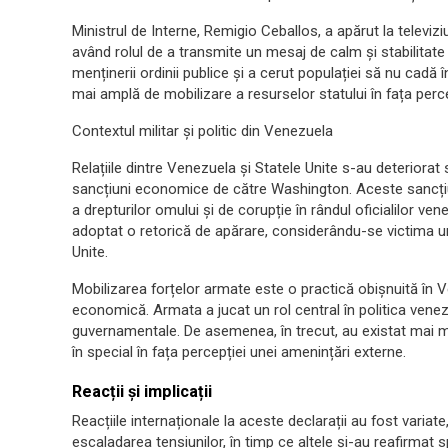
Ministrul de Interne, Remigio Ceballos, a apărut la televiz
având rolul de a transmite un mesaj de calm și stabilitate
menținerii ordinii publice și a cerut populației să nu cadă 
mai amplă de mobilizare a resurselor statului în fața perc
Contextul militar și politic din Venezuela
Relațiile dintre Venezuela și Statele Unite s-au deteriorat 
sancțiuni economice de către Washington. Aceste sancțiuni
a drepturilor omului și de corupție în rândul oficialilor ve
adoptat o retorică de apărare, considerându-se victima u
Unite.
Mobilizarea forțelor armate este o practică obișnuită în 
economică. Armata a jucat un rol central în politica venez
guvernamentale. De asemenea, în trecut, au existat mai mul
în special în fața percepției unei amenințări externe.
Reacții și implicații
Reacțiile internaționale la aceste declarații au fost variate
escaladarea tensiunilor, în timp ce altele și-au reafirmat s