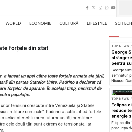
WORLD
ECONOMIE
CULTURĂ
LIFESTYLE
SCITECH
TOP NEWS
te forțele din stat
George S
strângere
pentru su
Nicușor 
George Simi
semnături p
 a lansat un apel către toate forțele armate ale țării,
Nicușor Dan
ară din partea Statelor Unite. Padrino a declarat că
rii forțelor de apărare. În același timp, ministrul de
Sursă foto: Shutte
entru populație.
TOP NEWS
Eclipsa d
l unor tensiuni crescute între Venezuela și Statele
reduce te
iuni militare criminale”. Padrino a subliniat că forțele
energie s
 solicitat mobilizarea tuturor unităților militare.
Eclipsa din
ntre cele două țări sunt extrem de tensionate, iar
producția de
sm.