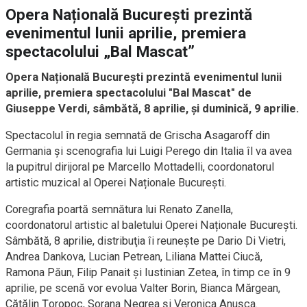
Opera Națională București prezintă
evenimentul lunii aprilie, premiera
spectacolului „Bal Mascat”
Opera Națională București prezintă evenimentul lunii
aprilie, premiera spectacolului "Bal Mascat" de
Giuseppe Verdi, sâmbătă, 8 aprilie, și duminică, 9 aprilie.
Spectacolul în regia semnată de Grischa Asagaroff din
Germania şi scenografia lui Luigi Perego din Italia îl va avea
la pupitrul dirijoral pe Marcello Mottadelli, coordonatorul
artistic muzical al Operei Naționale București.
Coregrafia poartă semnătura lui Renato Zanella,
coordonatorul artistic al baletului Operei Naționale București.
Sâmbătă, 8 aprilie, distribuţia îi reuneşte pe Dario Di Vietri,
Andrea Dankova, Lucian Petrean, Liliana Mattei Ciucă,
Ramona Păun, Filip Panait şi Iustinian Zetea, în timp ce în 9
aprilie, pe scenă vor evolua Valter Borin, Bianca Mărgean,
Cătălin Ţoropoc, Sorana Negrea şi Veronica Anuşca.