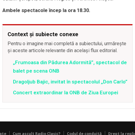
Ambele spectacole încep la ora 18.30.
Context și subiecte conexe
Pentru o imagine mai completă a subiectului, urmărește
și aceste articole relevante din același flux editorial.
„Frumoasa din Pădurea Adormită”, spectacol de
balet pe scena ONB
Dragoljub Bajic, invitat în spectacolul „Don Carlo”
Concert extraordinar la ONB de Ziua Europei
tate
Cum ascult Radio Clasic?
Codul de conduită
Drept la repli