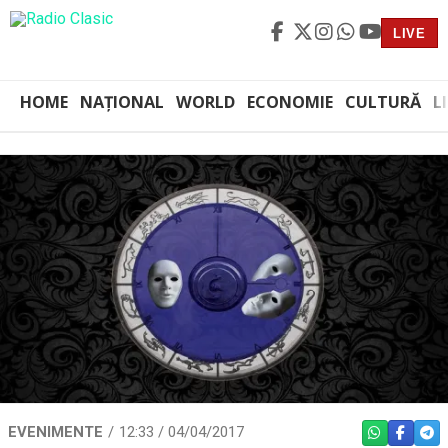
LIVE
HOME
NAȚIONAL
WORLD
ECONOMIE
CULTURĂ
L
EVENIMENTE
12:33 / 04/04/2017
WHATSAPP
FACEBO
TEL