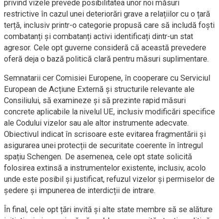
privind vizele prevede posibilitatea unor noi măsuri
restrictive în cazul unei deteriorări grave a relațiilor cu o țară
terță, inclusiv printr-o categorie propusă care să includă foști
combatanți și combatanți activi identificați dintr-un stat
agresor. Cele opt guverne consideră că această prevedere
oferă deja o bază politică clară pentru măsuri suplimentare.
Semnatarii cer Comisiei Europene, în cooperare cu Serviciul
European de Acțiune Externă și structurile relevante ale
Consiliului, să examineze și să prezinte rapid măsuri
concrete aplicabile la nivelul UE, inclusiv modificări specifice
ale Codului vizelor sau ale altor instrumente adecvate.
Obiectivul indicat în scrisoare este evitarea fragmentării și
asigurarea unei protecții de securitate coerente în întregul
spațiu Schengen. De asemenea, cele opt state solicită
folosirea extinsă a instrumentelor existente, inclusiv, acolo
unde este posibil și justificat, refuzul vizelor și permiselor de
ședere și impunerea de interdicții de intrare.
În final, cele opt țări invită și alte state membre să se alăture