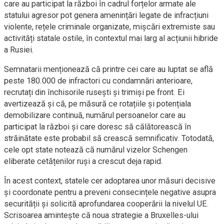
care au participat la război în cadrul forțelor armate ale
statului agresor pot genera amenințări legate de infracțiuni
violente, rețele criminale organizate, mișcări extremiste sau
activități statale ostile, în contextul mai larg al acțiunii hibride
a Rusiei.
Semnatarii menționează că printre cei care au luptat se află
peste 180.000 de infractori cu condamnări anterioare,
recrutați din închisorile rusești și trimiși pe front. Ei
avertizează și că, pe măsură ce rotațiile și potențiala
demobilizare continuă, numărul persoanelor care au
participat la război și care doresc să călătorească în
străinătate este probabil să crească semnificativ. Totodată,
cele opt state notează că numărul vizelor Schengen
eliberate cetățenilor ruși a crescut deja rapid.
În acest context, statele cer adoptarea unor măsuri decisive
și coordonate pentru a preveni consecințele negative asupra
securității și solicită aprofundarea cooperării la nivelul UE.
Scrisoarea amintește că noua strategie a Bruxelles-ului