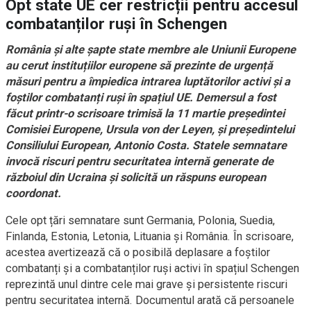
Opt state UE cer restricții pentru accesul
combatanților ruși în Schengen
România și alte șapte state membre ale Uniunii Europene
au cerut instituțiilor europene să prezinte de urgență
măsuri pentru a împiedica intrarea luptătorilor activi și a
foștilor combatanți ruși în spațiul UE. Demersul a fost
făcut printr-o scrisoare trimisă la 11 martie președintei
Comisiei Europene, Ursula von der Leyen, și președintelui
Consiliului European, Antonio Costa. Statele semnatare
invocă riscuri pentru securitatea internă generate de
războiul din Ucraina și solicită un răspuns european
coordonat.
Cele opt țări semnatare sunt Germania, Polonia, Suedia,
Finlanda, Estonia, Letonia, Lituania și România. În scrisoare,
acestea avertizează că o posibilă deplasare a foștilor
combatanți și a combatanților ruși activi în spațiul Schengen
reprezintă unul dintre cele mai grave și persistente riscuri
pentru securitatea internă. Documentul arată că persoanele