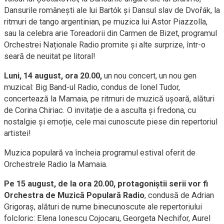
Dansurile românești ale lui Bartók și Dansul slav de Dvořák, la
ritmuri de tango argentinian, pe muzica lui Astor Piazzolla,
sau la celebra arie Toreadorii din Carmen de Bizet, programul
Orchestrei Naționale Radio promite și alte surprize, într-o
seară de neuitat pe litoral!
Luni, 14 august, ora 20.00,
un nou concert, un nou gen
muzical: Big Band-ul Radio, condus de Ionel Tudor,
concertează la Mamaia, pe ritmuri de muzică ușoară, alături
de Corina Chiriac. O invitație de a asculta și fredona, cu
nostalgie și emoție, cele mai cunoscute piese din repertoriul
artistei!
Muzica populară va încheia programul estival oferit de
Orchestrele Radio la Mamaia.
Pe 15 august, de la ora 20.00, protagoniștii serii vor fi
Orchestra de Muzică Populară Radio
, condusă de Adrian
Grigoraș, alături de nume binecunoscute ale repertoriului
folcloric: Elena Ionescu Cojocaru, Georgeta Nechifor, Aurel