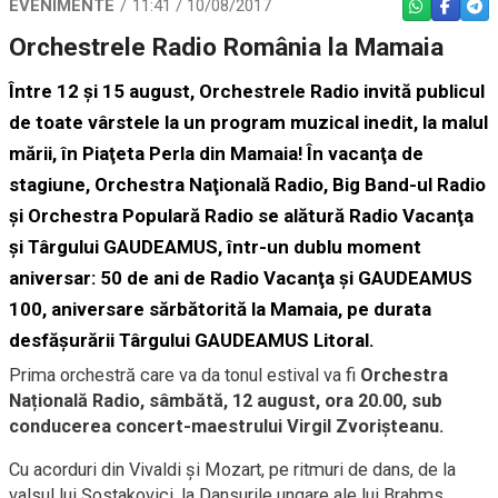
EVENIMENTE
11:41 / 10/08/2017
WHATSAPP
FACEBO
TEL
Orchestrele Radio România la Mamaia
Între 12 şi 15 august, Orchestrele Radio invită publicul
de toate vârstele la un program muzical inedit, la malul
mării, în Piaţeta Perla din Mamaia! În vacanţa de
stagiune, Orchestra Naţională Radio, Big Band-ul Radio
şi Orchestra Populară Radio se alătură Radio Vacanţa
şi Târgului GAUDEAMUS, într-un dublu moment
aniversar: 50 de ani de Radio Vacanţa şi GAUDEAMUS
100, aniversare sărbătorită la Mamaia, pe durata
desfăşurării Târgului GAUDEAMUS Litoral.
Prima orchestră care va da tonul estival va fi
Orchestra
Națională Radio, sâmbătă, 12 august, ora 20.00, sub
conducerea concert-maestrului Virgil Zvorișteanu.
Cu acorduri din Vivaldi și Mozart, pe ritmuri de dans, de la
valsul lui Șostakovici, la Dansurile ungare ale lui Brahms,