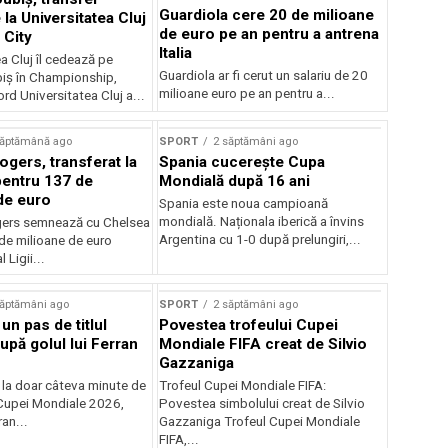
Guardiola cere 20 de milioane
la Universitatea Cluj
de euro pe an pentru a antrena
 City
Italia
a Cluj îl cedează pe
Guardiola ar fi cerut un salariu de 20
iș în Championship,
milioane euro pe an pentru a...
ord Universitatea Cluj a...
săptămână ago
SPORT
2 săptămâni ago
gers, transferat la
Spania cucerește Cupa
entru 137 de
Mondială după 16 ani
de euro
Spania este noua campioană
mondială. Naționala iberică a învins
ers semnează cu Chelsea
Argentina cu 1-0 după prelungiri,...
de milioane de euro
 Ligii...
săptămâni ago
SPORT
2 săptămâni ago
 un pas de titlul
Povestea trofeului Cupei
upă golul lui Ferran
Mondiale FIFA creat de Silvio
Gazzaniga
 la doar câteva minute de
Trofeul Cupei Mondiale FIFA:
Cupei Mondiale 2026,
Povestea simbolului creat de Silvio
an...
Gazzaniga Trofeul Cupei Mondiale
FIFA,...