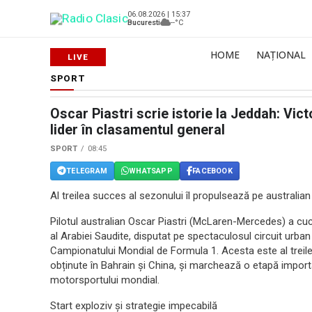
06.08.2026 | 15:37
Bucuresti
--°C
HOME
NAȚIONAL
SPORT
Oscar Piastri scrie istorie la Jeddah: Vic
lider în clasamentul general
SPORT
08:45
TELEGRAM
WHATSAPP
FACEBOOK
Al treilea succes al sezonului îl propulsează pe australi
Pilotul australian Oscar Piastri (McLaren-Mercedes) a cuc
al Arabiei Saudite, disputat pe spectaculosul circuit urban
Campionatului Mondial de Formula 1. Acesta este al treile
obținute în Bahrain și China, și marchează o etapă importa
motorsportului mondial.
Start exploziv și strategie impecabilă