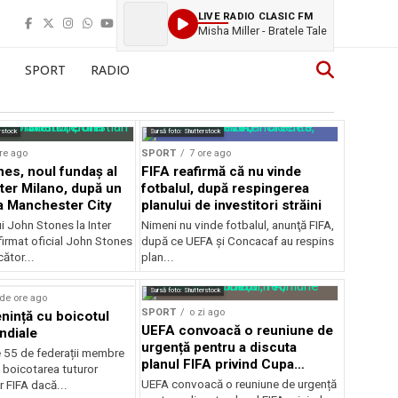
LIVE RADIO CLASIC FM
Misha Miller - Bratele Tale
SPORT
RADIO
rstock
Sursă foto: Shutterstock
re ago
SPORT
7 ore ago
es, noul fundaș al
FIFA reafirmă că nu vinde
nter Milano, după un
fotbalul, după respingerea
a Manchester City
planului de investitori străini
ui John Stones la Inter
Nimeni nu vinde fotbalul, anunţă FIFA,
firmat oficial John Stones
după ce UEFA şi Concacaf au respins
cător...
plan...
Sursă foto: Shutterstock
de ore ago
SPORT
o zi ago
ință cu boicotul
UEFA convoacă o reuniune de
ndiale
urgență pentru a discuta
e 55 de federații membre
planul FIFA privind Cupa
 boicotarea tuturor
Mondială
UEFA convoacă o reuniune de urgență
r FIFA dacă...