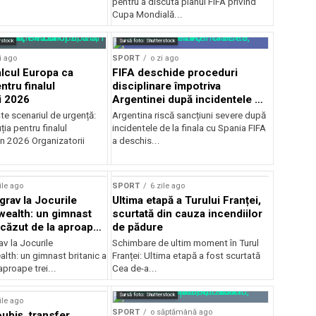
pentru a discuta planul FIFA privind
Cupa Mondială...
rstock
Sursă foto: Shutterstock
i ago
SPORT
o zi ago
alcul Europa ca
FIFA deschide proceduri
ntru finalul
disciplinare împotriva
i 2026
Argentinei după incidentele de
la finala cu Spania
te scenariul de urgență:
Argentina riscă sancțiuni severe după
ția pentru finalul
incidentele de la finala cu Spania FIFA
in 2026 Organizatorii
a deschis...
ile ago
SPORT
6 zile ago
grav la Jocurile
Ultima etapă a Turului Franței,
alth: un gimnast
scurtată din cauza incendiilor
 căzut de la aproape
de pădure
v la Jocurile
Schimbare de ultim moment în Turul
h: un gimnast britanic a
Franței: Ultima etapă a fost scurtată
aproape trei...
Cea de-a...
Sursă foto: Shutterstock
ile ago
SPORT
o săptămână ago
ubiș, transfer