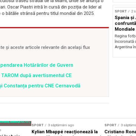
ulosul traseu stradal de la Miami, unde se anunță o
i. Oscar Piastri intră în cursă din poziția de lider al
SPORT
2 
o bătălie strânsă pentru titlul mondial din 2025.
Spania și
confruntă 
Mondiale
Regina fotba
încoronată 
 și aceste articole relevante din același flux
Argentina în
spendarea Hotărârilor de Guvern
 a TAROM după avertismentul CE
i și Constanța pentru CNE Cernavodă
SPORT
3 săptămâni ago
SPORT
3 săptăm
o
Kylian Mbappé reacționează la
Cristiano Rona