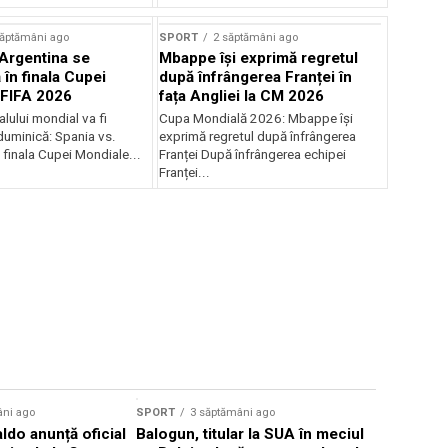
săptămâni ago
SPORT
2 săptămâni ago
 Argentina se
Mbappe își exprimă regretul
în finala Cupei
după înfrângerea Franței în
 FIFA 2026
fața Angliei la CM 2026
lului mondial va fi
Cupa Mondială 2026: Mbappe își
duminică: Spania vs.
exprimă regretul după înfrângerea
 finala Cupei Mondiale...
Franței După înfrângerea echipei
Franței...
Sursă foto: Shutte
âni ago
SPORT
3 săptămâni ago
SPORT
4 s
ldo anunță oficial
Balogun, titular la SUA în meciul
Bayern Mu