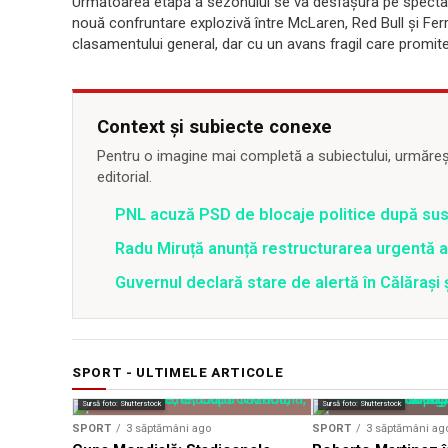
Următoarea etapă a sezonului se va desfășura pe spectac
nouă confruntare explozivă între McLaren, Red Bull și Ferrar
clasamentului general, dar cu un avans fragil care promite 
Context și subiecte conexe
Pentru o imagine mai completă a subiectului, urmărește
editorial.
PNL acuză PSD de blocaje politice după su
Radu Miruță anunță restructurarea urgentă
Guvernul declară stare de alertă în Călăraș
SPORT - ULTIMELE ARTICOLE
Sursă foto: Shutterstock
Sursă foto: Shutterstock
SPORT
3 săptămâni ago
SPORT
3 săptămâni ag