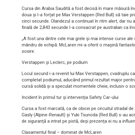
Cursa din Arabia Saudită a fost decisă în mare măsură încă 
doua și l-a forțat pe Max Verstappen (Red Bull) să taie pr
cinci secunde. Olandezul a continuat în ritm alert, dar nu 
finală de 2,843 secunde l-a consacrat pe australian ca înv
„A fost una dintre cele mai grele și mai intense curse al
mândru de echipă. McLaren mi-a oferit o mașină fantastică”
sosire.
Verstappen și Leclerc, pe podium
Locul secund i-a revenit lui Max Verstappen, cvadruplu ca
completat podiumul, aducând primul rezultat major pentr
cursă solidă și a speculat momentele cheie, inclusiv o sc
Incident în primul tur și intervenția Safety Car-ului
Cursa a fost marcată, ca de obicei pe circuitul stradal de l
Gasly (Alpine-Renault) și Yuki Tsunoda (Red Bull) s-au ac
de siguranță a intrat pe pistă, deși prezența ei nu a influenț
Clasamentul final – dominat de McLaren