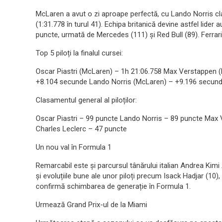
McLaren a avut o zi aproape perfectă, cu Lando Norris clas
(1:31.778 în turul 41). Echipa britanică devine astfel lider 
puncte, urmată de Mercedes (111) și Red Bull (89). Ferrar
Top 5 piloți la finalul cursei:
Oscar Piastri (McLaren) – 1h 21:06.758 Max Verstappen (R
+8.104 secunde Lando Norris (McLaren) – +9.196 secun
Clasamentul general al piloților:
Oscar Piastri – 99 puncte Lando Norris – 89 puncte Max
Charles Leclerc – 47 puncte
Un nou val în Formula 1
Remarcabil este și parcursul tânărului italian Andrea Kimi 
și evoluțiile bune ale unor piloți precum Isack Hadjar (10
confirmă schimbarea de generație în Formula 1.
Urmează Grand Prix-ul de la Miami