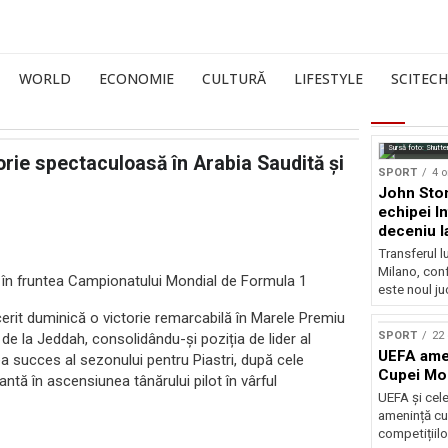
WORLD
ECONOMIE
CULTURĂ
LIFESTYLE
SCITECH
Sursă foto: Shutte
torie spectaculoasă în Arabia Saudită și
SPORT
4 o
John Ston
echipei I
deceniu l
Transferul l
Milano, con
an în fruntea Campionatului Mondial de Formula 1
este noul ju
erit duminică o victorie remarcabilă în Marele Premiu
SPORT
22 
 de la Jeddah, consolidându-și poziția de lider al
UEFA amen
a succes al sezonului pentru Piastri, după cele
Cupei Mo
ntă în ascensiunea tânărului pilot în vârful
UEFA și cel
amenință cu
competițiilo