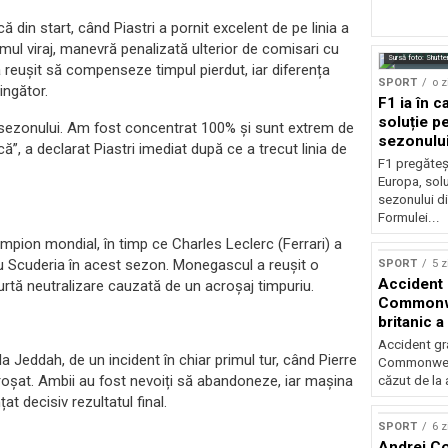
din start, când Piastri a pornit excelent de pe linia a
imul viraj, manevră penalizată ulterior de comisari cu
Sursă foto: Shutte
a reușit să compenseze timpul pierdut, iar diferența
SPORT
o z
ingător.
F1 ia în c
soluție pe
e sezonului. Am fost concentrat 100% și sunt extrem de
sezonulu
, a declarat Piastri imediat după ce a trecut linia de
F1 pregăteș
Europa, solu
sezonului d
Formulei...
mpion mondial, în timp ce Charles Leclerc (Ferrari) a
u Scuderia în acest sezon. Monegascul a reușit o
SPORT
5 z
Accident 
urtă neutralizare cauzată de un acroșaj timpuriu.
Commonwe
britanic a
trei metri
Accident gra
a Jeddah, de un incident în chiar primul tur, când Pierre
Commonwealt
roșat. Ambii au fost nevoiți să abandoneze, iar mașina
căzut de la 
at decisiv rezultatul final.
SPORT
6 z
Andrei Co