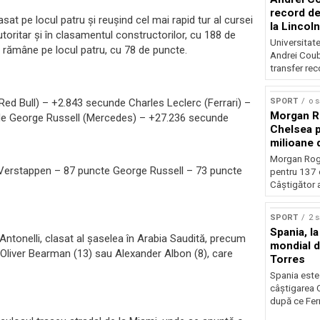
record de 
at pe locul patru și reușind cel mai rapid tur al cursei
la Lincoln
autoritar și în clasamentul constructorilor, cu 188 de
Universitate
i rămâne pe locul patru, cu 78 de puncte.
Andrei Coub
transfer rec
ed Bull) – +2.843 secunde Charles Leclerc (Ferrari) –
SPORT
o 
Morgan Ro
de George Russell (Mercedes) – +27.236 secunde
Chelsea p
milioane 
Morgan Rog
 Verstappen – 87 puncte George Russell – 73 puncte
pentru 137 
Câștigător al
SPORT
2 
Spania, la
Antonelli, clasat al șaselea în Arabia Saudită, precum
mondial d
), Oliver Bearman (13) sau Alexander Albon (8), care
Torres
Spania este
câștigarea 
după ce Ferr