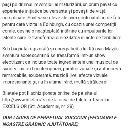
pași pe drumul ireversibil al maturizării, un drum pavat cu
experiențe inițiatice bulversante și povești de viață
complicate. Sunt șase eleve ale unei școli catolice de fete
pentru care vizita la Edinburgh, cu ocazia unei competiții
corale, devine o neașteptată întâlnire cu impulsurile lor
latente care le transformă curiozitatea în acte de teribilism.
Sub bagheta regizorală și coregrafică a lui Răzvan Mazilu,
aventura adolescentină se transformă într-un show
electrizant ce include toate ingredientele unui musical de
succes: un text contemporan, partituri vocale și actoricești
remarcabile, exuberanță, muzică live, efecte vizuale
impresionante și, nu în ultimul rând, multă strălucire!
Biletele pot fi achiziționate online, de pe site-ul
http://www.bilet.ro/ și de la casa de bilete a Teatrului
EXCELSIOR (Str. Academiei, nr. 28).
OUR LADIES OF PERPETUAL SUCCOUR (FECIOARELE
NOASTRE GRABNIC AJUTĂTOARE)