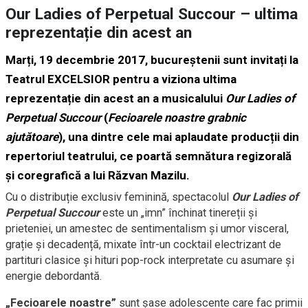
Our Ladies of Perpetual Succour – ultima
reprezentație din acest an
Marți, 19 decembrie 2017
, bucureștenii sunt invitați
la
Teatrul EXCELSIOR
pentru a viziona
ultima
reprezentație din acest an a musicalului
Our Ladies of
Perpetual Succour
(
Fecioarele noastre grabnic
ajutătoare
)
, una dintre cele mai aplaudate producții din
repertoriul teatrului, ce poartă semnătura regizorală
și coregrafică a lui Răzvan Mazilu.
Cu o distribuție exclusiv feminină, spectacolul
Our Ladies of
Perpetual Succour
este un „imn” închinat tinereții și
prieteniei, un amestec de sentimentalism și umor visceral,
grație și decadență, mixate într-un cocktail electrizant de
partituri clasice și hituri pop-rock interpretate cu asumare și
energie debordantă.
„Fecioarele noastre”
sunt șase adolescente care fac primii