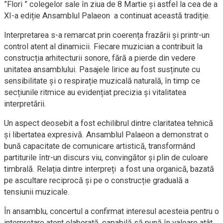
”Flori ” colegelor sale în ziua de 8 Martie și astfel la cea de a
XI-a ediție Ansamblul Palaeon a continuat această tradiție.
Interpretarea s-a remarcat prin coerența frazării și printr-un
control atent al dinamicii. Fiecare muzician a contribuit la
construcția arhitecturii sonore, fără a pierde din vedere
unitatea ansamblului. Pasajele lirice au fost susținute cu
sensibilitate și o respirație muzicală naturală, în timp ce
secțiunile ritmice au evidențiat precizia și vitalitatea
interpretării.
Un aspect deosebit a fost echilibrul dintre claritatea tehnică
și libertatea expresivă. Ansamblul Palaeon a demonstrat o
bună capacitate de comunicare artistică, transformând
partiturile într-un discurs viu, convingător și plin de culoare
timbrală. Relația dintre interpreți a fost una organică, bazată
pe ascultare reciprocă și pe o construcție graduală a
tensiunii muzicale.
În ansamblu, concertul a confirmat interesul acesteia pentru o
interpretare atent elaborată, capabilă să pună în valoare atât