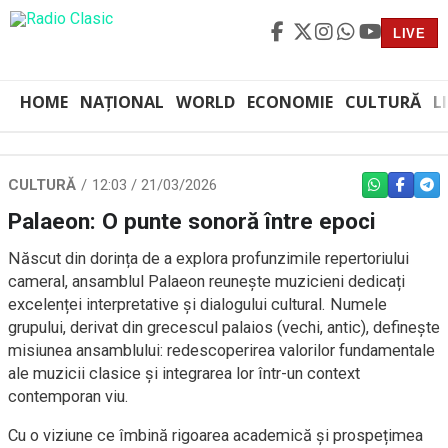
LIVE
HOME
NAȚIONAL
WORLD
ECONOMIE
CULTURĂ
L
CULTURĂ
12:03 / 21/03/2026
WHATSAPP
FACEBO
TEL
Palaeon: O punte sonoră între epoci
Născut din dorința de a explora profunzimile repertoriului
cameral, ansamblul Palaeon reunește muzicieni dedicați
excelenței interpretative și dialogului cultural. Numele
grupului, derivat din grecescul palaios (vechi, antic), definește
misiunea ansamblului: redescoperirea valorilor fundamentale
ale muzicii clasice și integrarea lor într-un context
contemporan viu.
Cu o viziune ce îmbină rigoarea academică și prospețimea