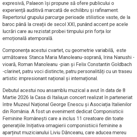
expresivă, Palaeon își propune să ofere publicului o
experiență auditivă marcată de echilibru și rafinament.
Repertoriul grupului parcurge perioade stilistice vaste, de la
baroc până la creații de secol XXI, punând accent pe acele
lucrări care au rezistat probei timpului prin forța lor
emoțională atemporală.
Componența acestui cvartet, cu geometrie variabilă, este
următoarea: Stanca Maria Manoleanu-soprană, Irina Nanushi -
vioară, Roman Manoleanu -pian și Felix Constantin Goldbach
-clarinet, patru voci distincte, patru personalități cu un traseu
artistic impresionant național și internațional.
Debutul acestui nou ansamblu muzical a avut în data de 8
Martie 2026 la Casa di Italia,un concert realizat în parteneriat
între Muzeul Național George Enescu și Asociația Italienilor
din România. A fost un eveniment dedicat Componisticii
Feminine Românești care a inclus 11 creatoare din toate
generațiile.Inițiativa omagierii componistiicii feminine a
aparținut muzicianului Liviu Dănceanu, care aducea mereu