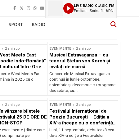
LIVE RADIO CLASIC FM
Emilian - Scrisa în ADN
SPORT
RADIO
E
2 ani ago
EVENIMENTE
2 ani ago
West Meets East
Musical Extravaganza – cu
psodie Indo-Română”
tenorul Ștefan von Korch și
t cultural între Orient
invitați de marcă
nt
ncerte West Meets East
Concertele Musical Extravaganza
omânia în 2025 cu o
continuă în lunile octombrie,
noiembrie şi decembrie cu programe
deosebite, cu...
E
2 ani ago
EVENIMENTE
2 ani ago
în vânzare biletele
Festivalul Internațional de
stivalul 25 DE ORE DE
Poezie București – Ediția a
NON-STOP
XIV-a începe cu o conferință
despre limba română
 evenimente (dintre care
Luni, 11 septembrie, debutează cea
susținută de Marco Lucchesi
) comprimate pe
de-a XIV-a ediție a Festivalului