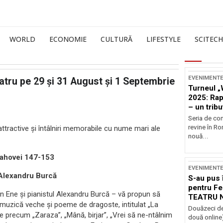
WORLD
ECONOMIE
CULTURĂ
LIFESTYLE
SCITECH
EVENIMENT
eatru pe 29 şi 31 August şi 1 Septembrie
Turneul „
2025: Ra
– un tribu
și Occide
Seria de co
revine în R
ttractive şi întâlniri memorabile cu nume mari ale
nouă...
 Rahovei 147-153
EVENIMENT
 Alexandru Burcă
S-au pus 
pentru Fe
vian Ene și pianistul Alexandru Burcă – vă propun să
TEATRU 
 muzică veche și poeme de dragoste, intitulat „La
Douăzeci de
re precum „Zaraza”, „Mână, birjar”, „Vrei să ne-ntâlnim
două online