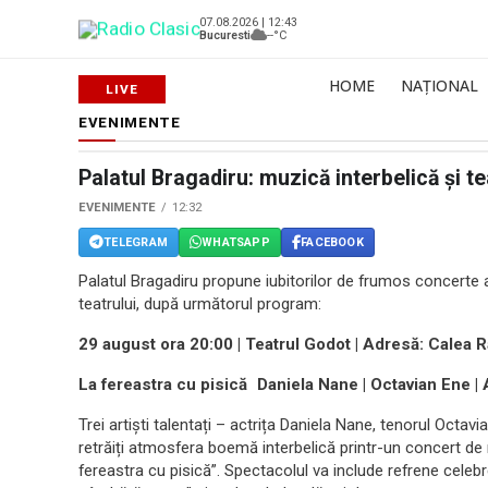
07.08.2026 | 12:43
Bucuresti
--°C
HOME
NAȚIONAL
EVENIMENTE
Palatul Bragadiru: muzică interbelică şi t
EVENIMENTE
12:32
TELEGRAM
WHATSAPP
FACEBOOK
Palatul Bragadiru propune iubitorilor de frumos concerte a
teatrului, după următorul program:
29 august ora 20:00 | Teatrul Godot | Adresă: Calea
La fereastra cu pisică Daniela Nane | Octavian Ene |
Trei artiști talentați – actrița Daniela Nane, tenorul Octa
retrăiți atmosfera boemă interbelică printr-un concert de
fereastra cu pisică”. Spectacolul va include refrene celeb