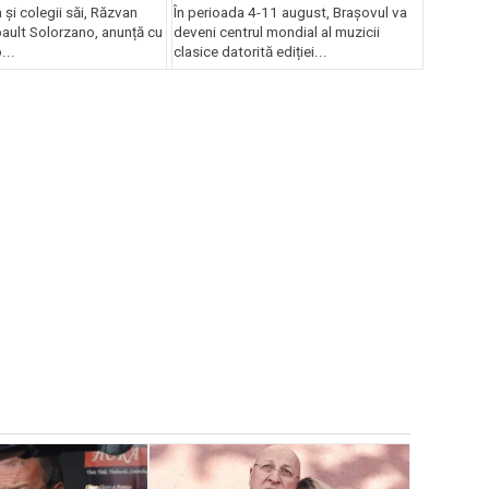
Brașov
a și colegii săi, Răzvan
În perioada 4-11 august, Brașovul va
bault Solorzano, anunță cu
deveni centrul mondial al muzicii
...
clasice datorită ediției...
EVENIMENTE
Brașovul 