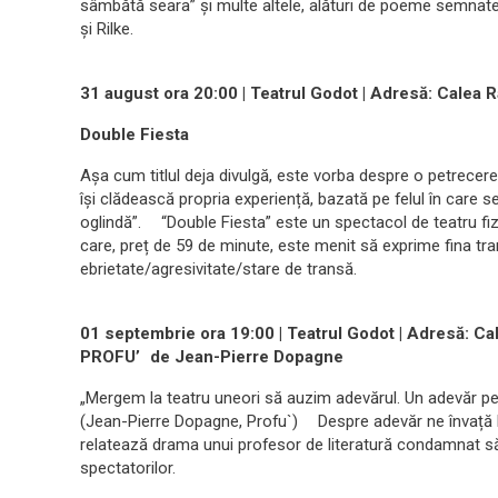
sâmbătă seara” și multe altele, alături de poeme semnat
și Rilke.
31 august ora 20:00 | Teatrul Godot | Adresă: Calea
Double Fiesta
Așa cum titlul deja divulgă, este vorba despre o petrecere.
își clădească propria experiență, bazată pe felul în care s
oglindă”. “Double Fiesta” este un spectacol de teatru fiz
care, preț de 59 de minute, este menit să exprime fina tran
ebrietate/agresivitate/stare de transă.
01 septembrie ora 19:00 | Teatrul Godot | Adresă: C
PROFU’ de Jean-Pierre Dopagne
„Mergem la teatru uneori să auzim adevărul. Un adevăr pe c
(Jean-Pierre Dopagne, Profu`) Despre adevăr ne învață 
relatează drama unui profesor de literatură condamnat să îș
spectatorilor.