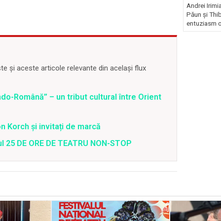
Andrei Irimi
Păun și Thi
entuziasm o
 și aceste articole relevante din același flux
o-Română” – un tribut cultural între Orient
 Korch și invitați de marcă
valul 25 DE ORE DE TEATRU NON-STOP