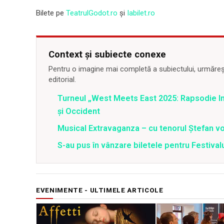
Bilete pe
TeatrulGodot.ro
şi
Iabilet.ro
Context și subiecte conexe
Pentru o imagine mai completă a subiectului, urmărește
editorial.
Turneul „West Meets East 2025: Rapsodie Ind
și Occident
Musical Extravaganza – cu tenorul Ștefan von
S-au pus în vânzare biletele pentru Festi
EVENIMENTE - ULTIMELE ARTICOLE