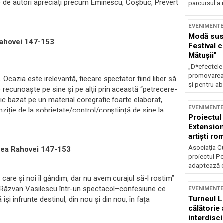
e de autori apreciați precum Eminescu, Coșbuc, Prevert
parcursul a 
EVENIMENT
Modă sust
 Rahovei 147-153
Festival 
Mătușii”
„D*efectele
promovarea 
 Ocazia este irelevantă, fiecare spectator fiind liber să
și pentru ab
e recunoaște pe sine și pe alții prin această “petrecere-
ic bazat pe un material coregrafic foarte elaborat,
EVENIMENT
ziție de la sobrietate/control/conștiință de sine la
Proiectul 
Extension
artiști r
internațio
Asociația Cu
alea Rahovei 147-153
proiectul Po
adaptează o 
are şi noi îl gândim, dar nu avem curajul să-l rostim”
Răzvan Vasilescu într-un spectacol–confesiune ce
EVENIMENT
Turneul L
i înfrunte destinul, din nou și din nou, în fața
călătorie 
interdisci