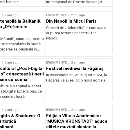
mai bine de...
Internațional de Poezie București...
E
2 ani ago
EVENIMENTE
2 ani ago
enabilă la BalKaniK
Din Napoli în Micul Paris
cu „D*efectele
O seară de „dolce vita” – cam așa s-
ar putea rezuma concertul Din
Napoli...
 Mătușii”, cunoscut pentru
sustenabilității în modă
ordarea sa originală în...
E
2 ani ago
EVENIMENTE
2 ani ago
cultural ,,Post-Digital
Festival medieval la Făgăraș
s” conectează tinerii
În weekendul 23-25 august 2024, la
omâni cu scena
Făgăraș va avea loc o nouă ediție a...
nală
lturală Marginal a lansat
st-Digital Extensions, ce
serie de lucrări...
E
2 ani ago
EVENIMENTE
2 ani ago
ights & Shadows: O
Ediția a VII-a a Academiilor
artistică
‘MUSICA KRONSTADT’ aduce
plinară
elitele muzicii clasice la